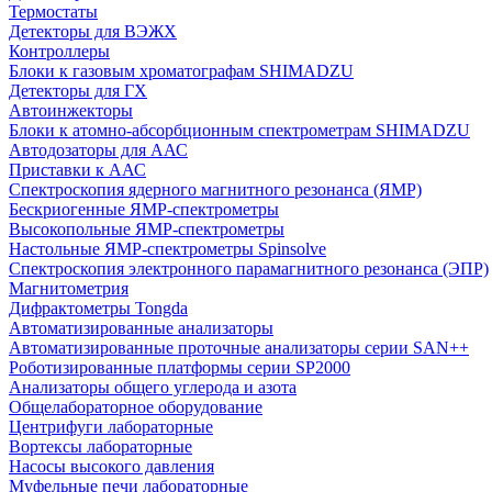
Термостаты
Детекторы для ВЭЖХ
Контроллеры
Блоки к газовым хроматографам SHIMADZU
Детекторы для ГХ
Автоинжекторы
Блоки к атомно-абсорбционным спектрометрам SHIMADZU
Автодозаторы для ААС
Приставки к ААС
Спектроскопия ядерного магнитного резонанса (ЯМР)
Бескриогенные ЯМР‑спектрометры
Высокопольные ЯМР‑спектрометры
Настольные ЯМР‑спектрометры Spinsolve
Спектроскопия электронного парамагнитного резонанса (ЭПР)
Магнитометрия
Дифрактометры Tongda
Автоматизированные анализаторы
Автоматизированные проточные анализаторы серии SAN++
Роботизированные платформы серии SP2000
Анализаторы общего углерода и азота
Общелабораторное оборудование
Центрифуги лабораторные
Вортексы лабораторные
Насосы высокого давления
Муфельные печи лабораторные