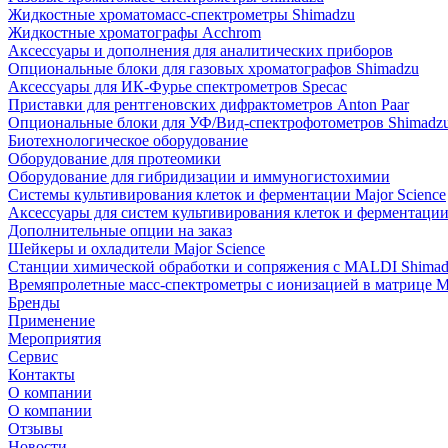
Жидкостные хроматомасс-спектрометры Shimadzu
Жидкостные хроматографы Acchrom
Аксессуары и дополнения для аналитических приборов
Опциональные блоки для газовых хроматографов Shimadzu
Аксессуары для ИК-Фурье спектрометров Specac
Приставки для рентгеновских дифрактометров Anton Paar
Опциональные блоки для УФ/Вид-спектрофотометров Shimadz
Биотехнологическое оборудование
Оборудование для протеомики
Оборудование для гибридизации и иммуногистохимии
Системы культивирования клеток и ферментации Major Science
Аксессуары для систем культивирования клеток и ферментации 
Дополнительные опции на заказ
Шейкеры и охладители Major Science
Станции химической обработки и сопряжения с MALDI Shima
Времяпролетные масс-спектрометры с ионизацией в матрице M
Бренды
Применение
Мероприятия
Сервис
Контакты
О компании
О компании
Отзывы
Новости