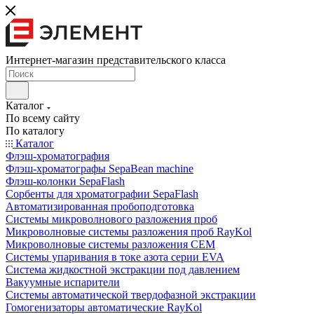
Интернет-магазин представительского класса
Каталог
По всему сайту
По каталогу
Каталог
Флэш-хроматография
Флэш-хроматографы SepaBean machine
Флэш-колонки SepaFlash
Сорбенты для хроматографии SepaFlash
Автоматизированная пробоподготовка
Системы микроволнового разложения проб
Микроволновые системы разложения проб RayKol
Микроволновые системы разложения CEM
Системы упаривания в токе азота серии EVA
Система жидкостной экстракции под давлением
Вакуумные испарители
Системы автоматической твердофазной экстракции
Гомогенизаторы автоматические RayKol