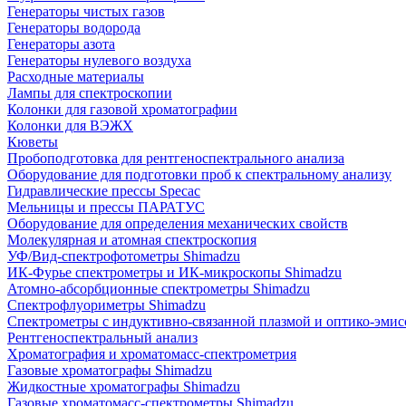
Генераторы чистых газов
Генераторы водорода
Генераторы азота
Генераторы нулевого воздуха
Расходные материалы
Лампы для спектроскопии
Колонки для газовой хроматографии
Колонки для ВЭЖХ
Кюветы
Пробоподготовка для рентгеноспектрального анализа
Оборудование для подготовки проб к спектральному анализу
Гидравлические прессы Specac
Мельницы и прессы ПАРАТУС
Оборудование для определения механических свойств
Молекулярная и атомная спектроскопия
УФ/Вид-спектрофотометры Shimadzu
ИК-Фурье спектрометры и ИК-микроскопы Shimadzu
Атомно-абсорбционные спектрометры Shimadzu
Спектрофлуориметры Shimadzu
Спектрометры с индуктивно-связанной плазмой и оптико-эми
Рентгеноспектральный анализ
Хроматография и хроматомасс-спектрометрия
Газовые хроматографы Shimadzu
Жидкостные хроматографы Shimadzu
Газовые хроматомасс-спектрометры Shimadzu