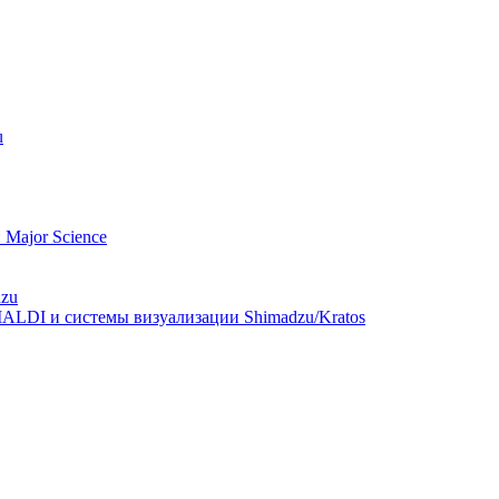
u
Major Science
dzu
ALDI и системы визуализации Shimadzu/Kratos