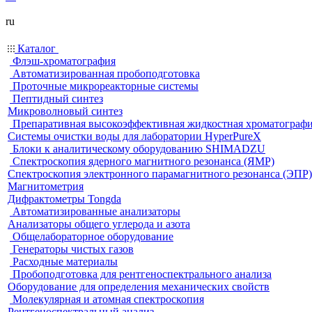
ru
Каталог
Флэш-хроматография
Автоматизированная пробоподготовка
Проточные микрореакторные системы
Пептидный синтез
Микроволновый синтез
Препаративная высокоэффективная жидкостная хроматограф
Системы очистки воды для лаборатории HyperPureX
Блоки к аналитическому оборудованию SHIMADZU
Спектроскопия ядерного магнитного резонанса (ЯМР)
Спектроскопия электронного парамагнитного резонанса (ЭПР)
Магнитометрия
Дифрактометры Tongda
Автоматизированные анализаторы
Анализаторы общего углерода и азота
Общелабораторное оборудование
Генераторы чистых газов
Расходные материалы
Пробоподготовка для рентгеноспектрального анализа
Оборудование для определения механических свойств
Молекулярная и атомная спектроскопия
Рентгеноспектральный анализ