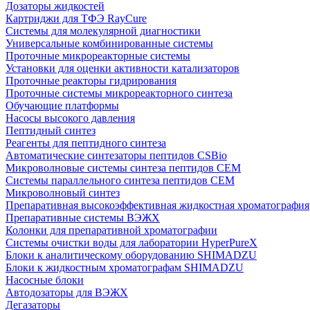
Дозаторы жидкостей
Картриджи для ТФЭ RayCure
Системы для молекулярной диагностики
Универсальные комбинированные системы
Проточные микрореакторные системы
Установки для оценки активности катализаторов
Проточные реакторы гидрирования
Проточные системы микрореакторного синтеза
Обучающие платформы
Насосы высокого давления
Пептидный синтез
Реагенты для пептидного синтеза
Автоматические синтезаторы пептидов CSBio
Микроволновые системы синтеза пептидов CEM
Системы параллельного синтеза пептидов CEM
Микроволновый синтез
Препаративная высокоэффективная жидкостная хроматография
Препаративные системы ВЭЖХ
Колонки для препаративной хроматографии
Системы очистки воды для лаборатории HyperPureX
Блоки к аналитическому оборудованию SHIMADZU
Блоки к жидкостным хроматографам SHIMADZU
Насосные блоки
Автодозаторы для ВЭЖХ
Дегазаторы