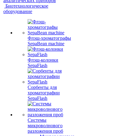
аналитических приборов
Биотехнологическое
оборудование
Флэш-хроматографы
SepaBean machine
Флэш-колонки
SepaFlash
Сорбенты для
хроматографии
SepaFlash
Системы
микроволнового
разложения проб