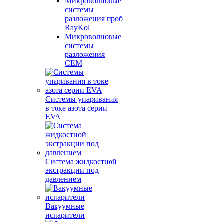
Микроволновые
системы
разложения проб
RayKol
Микроволновые
системы
разложения
CEM
Системы упаривания
в токе азота серии
EVA
Система жидкостной
экстракции под
давлением
Вакуумные
испарители