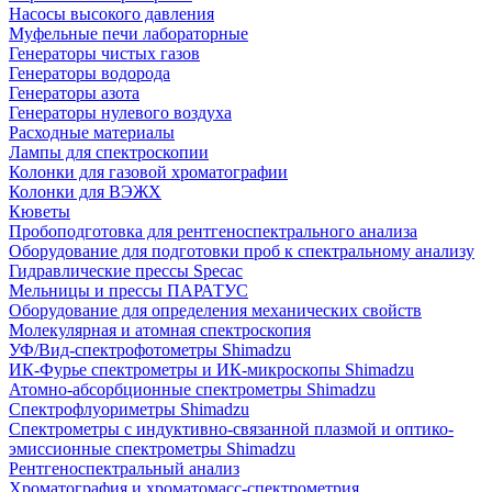
Насосы высокого давления
Муфельные печи лабораторные
Генераторы чистых газов
Генераторы водорода
Генераторы азота
Генераторы нулевого воздуха
Расходные материалы
Лампы для спектроскопии
Колонки для газовой хроматографии
Колонки для ВЭЖХ
Кюветы
Пробоподготовка для рентгеноспектрального анализа
Оборудование для подготовки проб к спектральному анализу
Гидравлические прессы Specac
Мельницы и прессы ПАРАТУС
Оборудование для определения механических свойств
Молекулярная и атомная спектроскопия
УФ/Вид-спектрофотометры Shimadzu
ИК-Фурье спектрометры и ИК-микроскопы Shimadzu
Атомно-абсорбционные спектрометры Shimadzu
Спектрофлуориметры Shimadzu
Спектрометры с индуктивно-связанной плазмой и оптико-
эмиссионные спектрометры Shimadzu
Рентгеноспектральный анализ
Хроматография и хроматомасс-спектрометрия