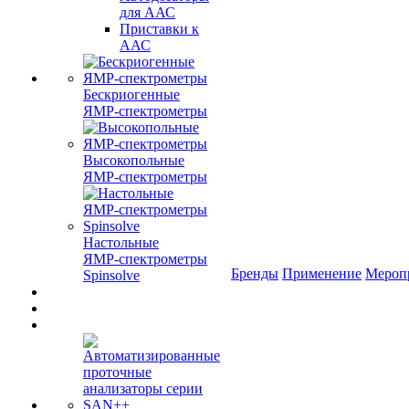
для ААС
Приставки к
ААС
Бескриогенные
ЯМР‑спектрометры
Высокопольные
ЯМР‑спектрометры
Настольные
ЯМР‑спектрометры
Бренды
Применение
Мероп
Spinsolve