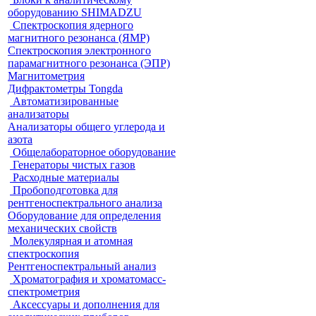
оборудованию SHIMADZU
Спектроскопия ядерного
магнитного резонанса (ЯМР)
Спектроскопия электронного
парамагнитного резонанса (ЭПР)
Магнитометрия
Дифрактометры Tongda
Автоматизированные
анализаторы
Анализаторы общего углерода и
азота
Общелабораторное оборудование
Генераторы чистых газов
Расходные материалы
Пробоподготовка для
рентгеноспектрального анализа
Оборудование для определения
механических свойств
Молекулярная и атомная
спектроскопия
Рентгеноспектральный анализ
Хроматография и хроматомасс-
спектрометрия
Аксессуары и дополнения для