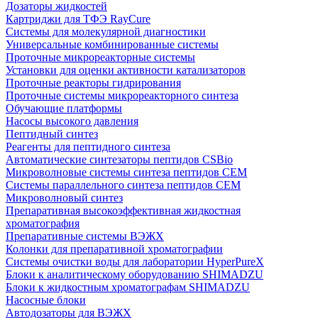
Дозаторы жидкостей
Картриджи для ТФЭ RayCure
Системы для молекулярной диагностики
Универсальные комбинированные системы
Проточные микрореакторные системы
Установки для оценки активности катализаторов
Проточные реакторы гидрирования
Проточные системы микрореакторного синтеза
Обучающие платформы
Насосы высокого давления
Пептидный синтез
Реагенты для пептидного синтеза
Автоматические синтезаторы пептидов CSBio
Микроволновые системы синтеза пептидов CEM
Системы параллельного синтеза пептидов CEM
Микроволновый синтез
Препаративная высокоэффективная жидкостная
хроматография
Препаративные системы ВЭЖХ
Колонки для препаративной хроматографии
Системы очистки воды для лаборатории HyperPureX
Блоки к аналитическому оборудованию SHIMADZU
Блоки к жидкостным хроматографам SHIMADZU
Насосные блоки
Автодозаторы для ВЭЖХ