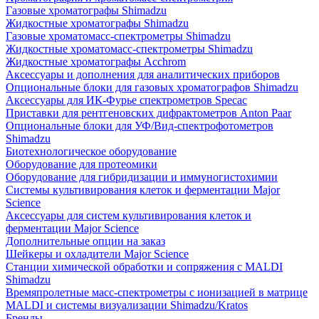
Газовые хроматографы Shimadzu
Жидкостные хроматографы Shimadzu
Газовые хроматомасс-спектрометры Shimadzu
Жидкостные хроматомасс-спектрометры Shimadzu
Жидкостные хроматографы Acchrom
Аксессуары и дополнения для аналитических приборов
Опциональные блоки для газовых хроматографов Shimadzu
Аксессуары для ИК-Фурье спектрометров Specac
Приставки для рентгеновских дифрактометров Anton Paar
Опциональные блоки для УФ/Вид-спектрофотометров
Shimadzu
Биотехнологическое оборудование
Оборудование для протеомики
Оборудование для гибридизации и иммуногистохимии
Системы культивирования клеток и ферментации Major
Science
Аксессуары для систем культивирования клеток и
ферментации Major Science
Дополнительные опции на заказ
Шейкеры и охладители Major Science
Станции химической обработки и сопряжения с MALDI
Shimadzu
Времяпролетные масс-спектрометры с ионизацией в матрице
MALDI и системы визуализации Shimadzu/Kratos
Бренды