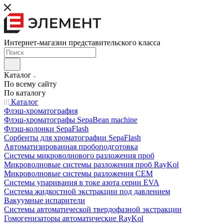
Интернет-магазин представительского класса
Каталог
По всему сайту
По каталогу
Каталог
Флэш-хроматография
Флэш-хроматографы SepaBean machine
Флэш-колонки SepaFlash
Сорбенты для хроматографии SepaFlash
Автоматизированная пробоподготовка
Системы микроволнового разложения проб
Микроволновые системы разложения проб RayKol
Микроволновые системы разложения CEM
Системы упаривания в токе азота серии EVA
Система жидкостной экстракции под давлением
Вакуумные испарители
Системы автоматической твердофазной экстракции
Гомогенизаторы автоматические RayKol