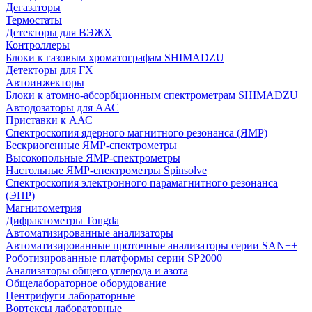
Дегазаторы
Термостаты
Детекторы для ВЭЖХ
Контроллеры
Блоки к газовым хроматографам SHIMADZU
Детекторы для ГХ
Автоинжекторы
Блоки к атомно-абсорбционным спектрометрам SHIMADZU
Автодозаторы для ААС
Приставки к ААС
Спектроскопия ядерного магнитного резонанса (ЯМР)
Бескриогенные ЯМР‑спектрометры
Высокопольные ЯМР‑спектрометры
Настольные ЯМР‑спектрометры Spinsolve
Спектроскопия электронного парамагнитного резонанса
(ЭПР)
Магнитометрия
Дифрактометры Tongda
Автоматизированные анализаторы
Автоматизированные проточные анализаторы серии SAN++
Роботизированные платформы серии SP2000
Анализаторы общего углерода и азота
Общелабораторное оборудование
Центрифуги лабораторные
Вортексы лабораторные