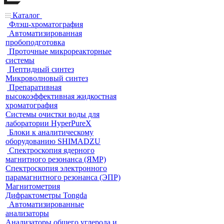
Каталог
Флэш-хроматография
Автоматизированная
пробоподготовка
Проточные микрореакторные
системы
Пептидный синтез
Микроволновый синтез
Препаративная
высокоэффективная жидкостная
хроматография
Системы очистки воды для
лаборатории HyperPureX
Блоки к аналитическому
оборудованию SHIMADZU
Спектроскопия ядерного
магнитного резонанса (ЯМР)
Спектроскопия электронного
парамагнитного резонанса (ЭПР)
Магнитометрия
Дифрактометры Tongda
Автоматизированные
анализаторы
Анализаторы общего углерода и