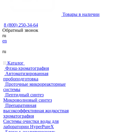
Товары в наличии
8 (800) 250-34-64
Обратный звонок
ru
en
ru
Каталог
Флэш-хроматография
Автоматизированная
пробоподготовка
Проточные микрореакторные
системы
Пептидный синтез
Микроволновый синтез
Препаративная
высокоэффективная жидкостная
хроматография
Системы очистки воды для
лаборатории HyperPureX
Блоки к аналитическому