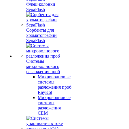
Флэш-колонки
SepaFlash
Сорбенты для
хроматографии
SepaFlash
Системы
микроволнового
разложения проб
Микроволновые
системы
разложения проб
RayKol
Микроволновые
системы
разложения
CEM