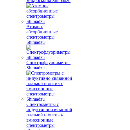
микроскопы Shimadzu
Атомно-
абсорбционные
спектрометры
Shimadzu
Спектрофлуориметры
Shimadzu
Спектрометры с
индуктивно-связанной
плазмой и оптико-
эмиссионные
спектрометры