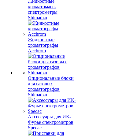
Жидкостные
хроматомасс-
спектрометры
Shimadzu
Жидкостные
хроматографы
Acchrom
Опциональные блоки
для газовых
хроматографов
Shimadzu
Аксессуары для ИК-
Фурье спектрометров
Specac