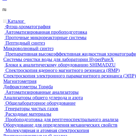
ru
Каталог
Флэш-хроматография
Автоматизированная пробоподготовка
Проточные микрореакторные системы
Пептидный синтез
Микроволновый синтез
Препаративная высокоэффективная жидкостная хроматограф
Системы очистки воды для лаборатории HyperPureX
Блоки к аналитическому оборудованию SHIMADZU
Спектроскопия ядерного магнитного резонанса (ЯМР)
Спектроскопия электронного парамагнитного резонанса (ЭПР)
Магнитометрия
Дифрактометры Tongda
Автоматизированные анализаторы
Анализаторы общего углерода и азота
Общелабораторное оборудование
Генераторы чистых газов
Расходные материалы
Пробоподготовка для рентгеноспектрального анализа
Оборудование для определения механических свойств
Молекулярная и атомная спектроскопия
Рентгеноспектральный анализ