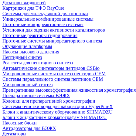
Дозаторы жидкостей
Картриджи для ТФЭ RayCure
Системы для молекулярной диагностики
Универсальные комбинированные системы
Проточные микрореакторные системы
Установки для оценки активности катализаторов
Проточные реакторы гидрирования
Проточные системы микрореакторного синтеза
Обучающие платформы
Насосы высокого давления
Пептидный синтез
Реагенты для пептидного синтеза
Автоматические синтезаторы пептидов CSBio
Микроволновые системы синтеза пептидов CEM
Системы параллельного синтеза пептидов CEM
Микроволновый синтез
Препаративная высокоэффективная жидкостная хроматография
Препаративные системы ВЭЖХ
Колонки для препаративной хроматографии
Системы очистки воды для лаборатории HyperPureX
Блоки к аналитическому оборудованию SHIMADZU
Блоки к жидкостным хроматографам SHIMADZU
Насосные блоки
Автодозаторы для ВЭЖХ
Дегазаторы