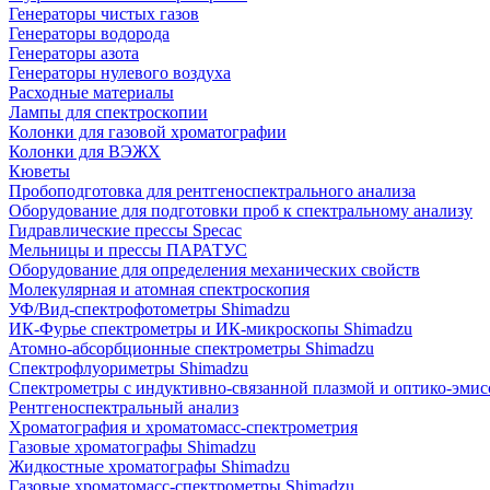
Генераторы чистых газов
Генераторы водорода
Генераторы азота
Генераторы нулевого воздуха
Расходные материалы
Лампы для спектроскопии
Колонки для газовой хроматографии
Колонки для ВЭЖХ
Кюветы
Пробоподготовка для рентгеноспектрального анализа
Оборудование для подготовки проб к спектральному анализу
Гидравлические прессы Specac
Мельницы и прессы ПАРАТУС
Оборудование для определения механических свойств
Молекулярная и атомная спектроскопия
УФ/Вид-спектрофотометры Shimadzu
ИК-Фурье спектрометры и ИК-микроскопы Shimadzu
Атомно-абсорбционные спектрометры Shimadzu
Спектрофлуориметры Shimadzu
Спектрометры с индуктивно-связанной плазмой и оптико-эми
Рентгеноспектральный анализ
Хроматография и хроматомасс-спектрометрия
Газовые хроматографы Shimadzu
Жидкостные хроматографы Shimadzu
Газовые хроматомасс-спектрометры Shimadzu