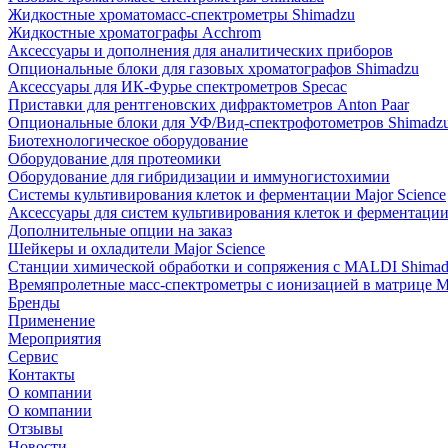
Жидкостные хроматомасс-спектрометры Shimadzu
Жидкостные хроматографы Acchrom
Аксессуары и дополнения для аналитических приборов
Опциональные блоки для газовых хроматографов Shimadzu
Аксессуары для ИК-Фурье спектрометров Specac
Приставки для рентгеновских дифрактометров Anton Paar
Опциональные блоки для УФ/Вид-спектрофотометров Shimadz
Биотехнологическое оборудование
Оборудование для протеомики
Оборудование для гибридизации и иммуногистохимии
Системы культивирования клеток и ферментации Major Science
Аксессуары для систем культивирования клеток и ферментации 
Дополнительные опции на заказ
Шейкеры и охладители Major Science
Станции химической обработки и сопряжения с MALDI Shima
Времяпролетные масс-спектрометры с ионизацией в матрице M
Бренды
Применение
Мероприятия
Сервис
Контакты
О компании
О компании
Отзывы
Новости