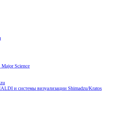
u
Major Science
dzu
ALDI и системы визуализации Shimadzu/Kratos