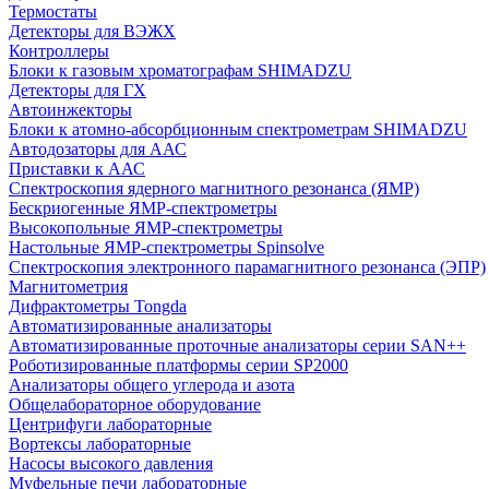
Термостаты
Детекторы для ВЭЖХ
Контроллеры
Блоки к газовым хроматографам SHIMADZU
Детекторы для ГХ
Автоинжекторы
Блоки к атомно-абсорбционным спектрометрам SHIMADZU
Автодозаторы для ААС
Приставки к ААС
Спектроскопия ядерного магнитного резонанса (ЯМР)
Бескриогенные ЯМР‑спектрометры
Высокопольные ЯМР‑спектрометры
Настольные ЯМР‑спектрометры Spinsolve
Спектроскопия электронного парамагнитного резонанса (ЭПР)
Магнитометрия
Дифрактометры Tongda
Автоматизированные анализаторы
Автоматизированные проточные анализаторы серии SAN++
Роботизированные платформы серии SP2000
Анализаторы общего углерода и азота
Общелабораторное оборудование
Центрифуги лабораторные
Вортексы лабораторные
Насосы высокого давления
Муфельные печи лабораторные