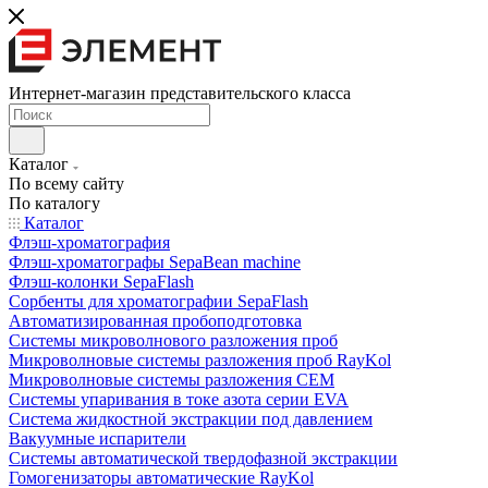
Интернет-магазин представительского класса
Каталог
По всему сайту
По каталогу
Каталог
Флэш-хроматография
Флэш-хроматографы SepaBean machine
Флэш-колонки SepaFlash
Сорбенты для хроматографии SepaFlash
Автоматизированная пробоподготовка
Системы микроволнового разложения проб
Микроволновые системы разложения проб RayKol
Микроволновые системы разложения CEM
Системы упаривания в токе азота серии EVA
Система жидкостной экстракции под давлением
Вакуумные испарители
Системы автоматической твердофазной экстракции
Гомогенизаторы автоматические RayKol