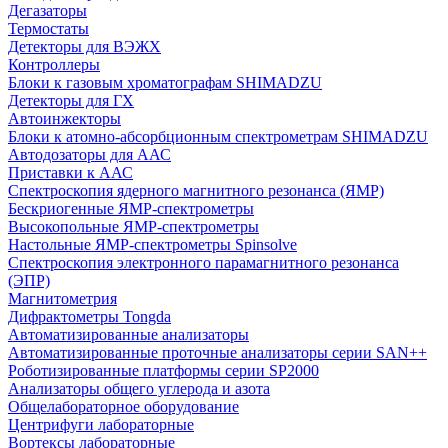
Дегазаторы
Термостаты
Детекторы для ВЭЖХ
Контроллеры
Блоки к газовым хроматографам SHIMADZU
Детекторы для ГХ
Автоинжекторы
Блоки к атомно-абсорбционным спектрометрам SHIMADZU
Автодозаторы для ААС
Приставки к ААС
Спектроскопия ядерного магнитного резонанса (ЯМР)
Бескриогенные ЯМР‑спектрометры
Высокопольные ЯМР‑спектрометры
Настольные ЯМР‑спектрометры Spinsolve
Спектроскопия электронного парамагнитного резонанса
(ЭПР)
Магнитометрия
Дифрактометры Tongda
Автоматизированные анализаторы
Автоматизированные проточные анализаторы серии SAN++
Роботизированные платформы серии SP2000
Анализаторы общего углерода и азота
Общелабораторное оборудование
Центрифуги лабораторные
Вортексы лабораторные