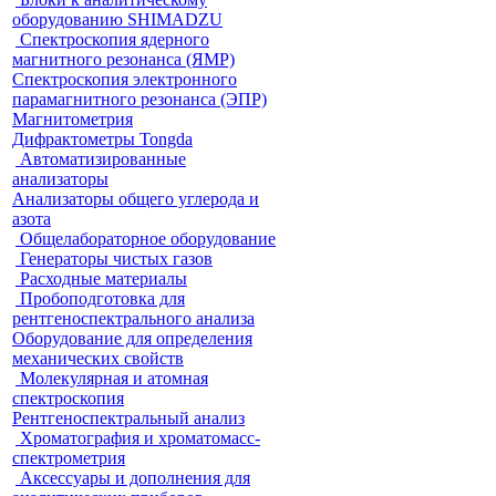
оборудованию SHIMADZU
Спектроскопия ядерного
магнитного резонанса (ЯМР)
Спектроскопия электронного
парамагнитного резонанса (ЭПР)
Магнитометрия
Дифрактометры Tongda
Автоматизированные
анализаторы
Анализаторы общего углерода и
азота
Общелабораторное оборудование
Генераторы чистых газов
Расходные материалы
Пробоподготовка для
рентгеноспектрального анализа
Оборудование для определения
механических свойств
Молекулярная и атомная
спектроскопия
Рентгеноспектральный анализ
Хроматография и хроматомасс-
спектрометрия
Аксессуары и дополнения для