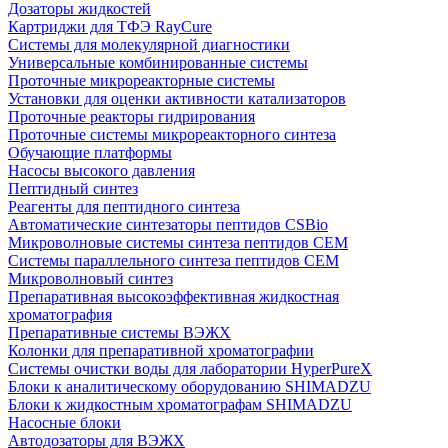
Дозаторы жидкостей
Картриджи для ТФЭ RayCure
Системы для молекулярной диагностики
Универсальные комбинированные системы
Проточные микрореакторные системы
Установки для оценки активности катализаторов
Проточные реакторы гидрирования
Проточные системы микрореакторного синтеза
Обучающие платформы
Насосы высокого давления
Пептидный синтез
Реагенты для пептидного синтеза
Автоматические синтезаторы пептидов CSBio
Микроволновые системы синтеза пептидов CEM
Системы параллельного синтеза пептидов CEM
Микроволновый синтез
Препаративная высокоэффективная жидкостная
хроматография
Препаративные системы ВЭЖХ
Колонки для препаративной хроматографии
Системы очистки воды для лаборатории HyperPureX
Блоки к аналитическому оборудованию SHIMADZU
Блоки к жидкостным хроматографам SHIMADZU
Насосные блоки
Автодозаторы для ВЭЖХ