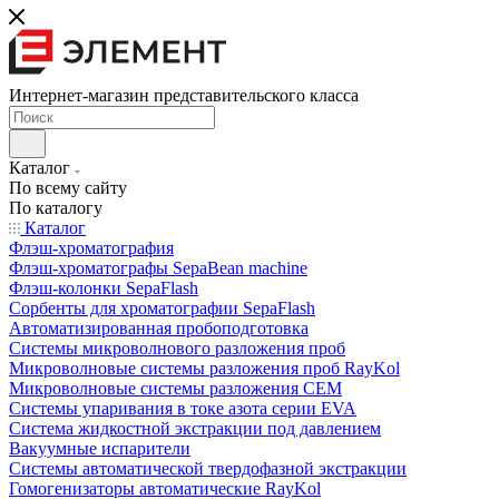
Интернет-магазин представительского класса
Каталог
По всему сайту
По каталогу
Каталог
Флэш-хроматография
Флэш-хроматографы SepaBean machine
Флэш-колонки SepaFlash
Сорбенты для хроматографии SepaFlash
Автоматизированная пробоподготовка
Системы микроволнового разложения проб
Микроволновые системы разложения проб RayKol
Микроволновые системы разложения CEM
Системы упаривания в токе азота серии EVA
Система жидкостной экстракции под давлением
Вакуумные испарители
Системы автоматической твердофазной экстракции
Гомогенизаторы автоматические RayKol