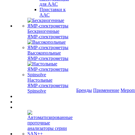
для ААС
Приставки к
ААС
Бескриогенные
ЯМР‑спектрометры
Высокопольные
ЯМР‑спектрометры
Настольные
ЯМР‑спектрометры
Бренды
Применение
Мероп
Spinsolve