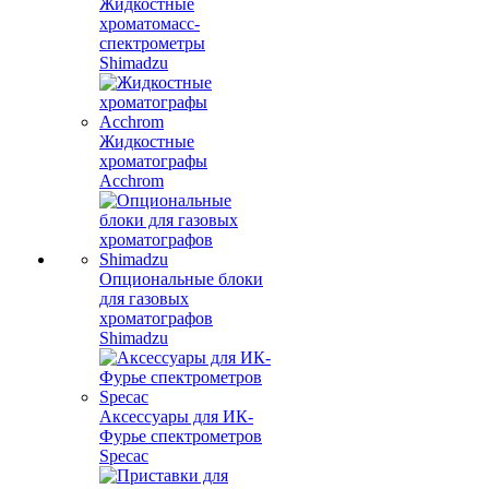
Жидкостные
хроматомасс-
спектрометры
Shimadzu
Жидкостные
хроматографы
Acchrom
Опциональные блоки
для газовых
хроматографов
Shimadzu
Аксессуары для ИК-
Фурье спектрометров
Specac