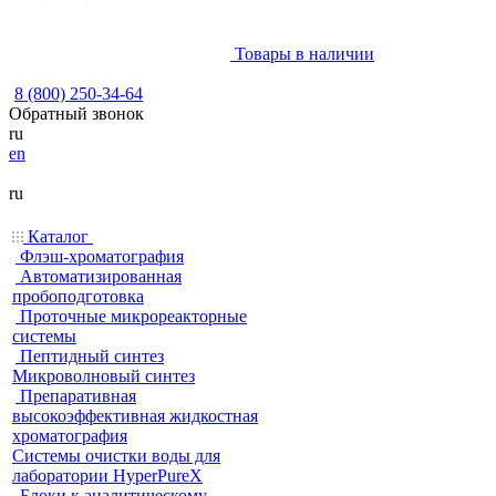
Товары в наличии
8 (800) 250-34-64
Обратный звонок
ru
en
ru
Каталог
Флэш-хроматография
Автоматизированная
пробоподготовка
Проточные микрореакторные
системы
Пептидный синтез
Микроволновый синтез
Препаративная
высокоэффективная жидкостная
хроматография
Системы очистки воды для
лаборатории HyperPureX
Блоки к аналитическому