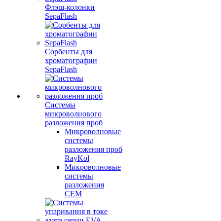
Флэш-колонки
SepaFlash
Сорбенты для
хроматографии
SepaFlash
Системы
микроволнового
разложения проб
Микроволновые
системы
разложения проб
RayKol
Микроволновые
системы
разложения
CEM