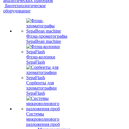
аналитических приборов
Биотехнологическое
оборудование
Флэш-хроматографы
SepaBean machine
Флэш-колонки
SepaFlash
Сорбенты для
хроматографии
SepaFlash
Системы
микроволнового
разложения проб