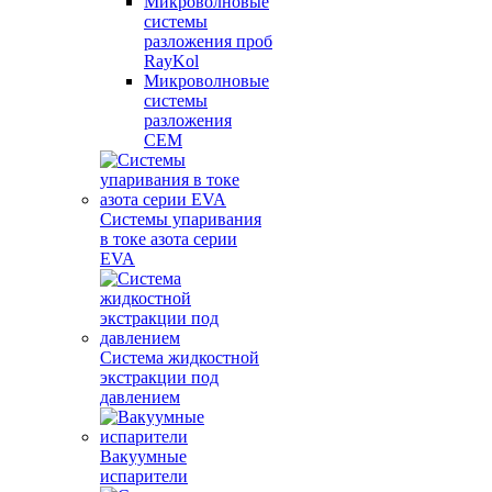
Микроволновые
системы
разложения проб
RayKol
Микроволновые
системы
разложения
CEM
Системы упаривания
в токе азота серии
EVA
Система жидкостной
экстракции под
давлением
Вакуумные
испарители