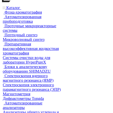
Каталог
Флэш-хроматография
Автоматизированная
пробоподготовка
Проточные микрореакторные
системы
Пептидный синтез
Микроволновый синтез
Препаративная
высокоэффективная жидкостная
хроматография
Системы очистки воды для
лаборатории HyperPureX
Блоки к аналитическому
оборудованию SHIMADZU
Спектроскопия ядерного
магнитного резонанса (ЯМР)
Спектроскопия электронного
парамагнитного резонанса (ЭПР)
Магнитометрия
Дифрактометры Tongda
Автоматизированные
анализаторы
Анализаторы общего углерода и