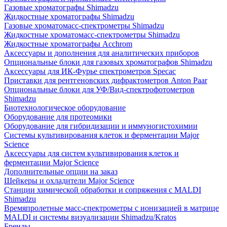
Газовые хроматографы Shimadzu
Жидкостные хроматографы Shimadzu
Газовые хроматомасс-спектрометры Shimadzu
Жидкостные хроматомасс-спектрометры Shimadzu
Жидкостные хроматографы Acchrom
Аксессуары и дополнения для аналитических приборов
Опциональные блоки для газовых хроматографов Shimadzu
Аксессуары для ИК-Фурье спектрометров Specac
Приставки для рентгеновских дифрактометров Anton Paar
Опциональные блоки для УФ/Вид-спектрофотометров
Shimadzu
Биотехнологическое оборудование
Оборудование для протеомики
Оборудование для гибридизации и иммуногистохимии
Системы культивирования клеток и ферментации Major
Science
Аксессуары для систем культивирования клеток и
ферментации Major Science
Дополнительные опции на заказ
Шейкеры и охладители Major Science
Станции химической обработки и сопряжения с MALDI
Shimadzu
Времяпролетные масс-спектрометры с ионизацией в матрице
MALDI и системы визуализации Shimadzu/Kratos
Бренды