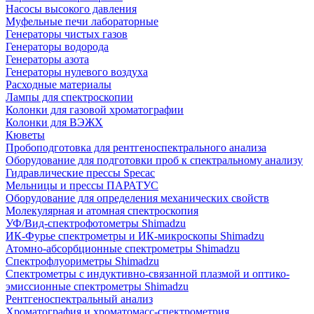
Насосы высокого давления
Муфельные печи лабораторные
Генераторы чистых газов
Генераторы водорода
Генераторы азота
Генераторы нулевого воздуха
Расходные материалы
Лампы для спектроскопии
Колонки для газовой хроматографии
Колонки для ВЭЖХ
Кюветы
Пробоподготовка для рентгеноспектрального анализа
Оборудование для подготовки проб к спектральному анализу
Гидравлические прессы Specac
Мельницы и прессы ПАРАТУС
Оборудование для определения механических свойств
Молекулярная и атомная спектроскопия
УФ/Вид-спектрофотометры Shimadzu
ИК-Фурье спектрометры и ИК-микроскопы Shimadzu
Атомно-абсорбционные спектрометры Shimadzu
Спектрофлуориметры Shimadzu
Спектрометры с индуктивно-связанной плазмой и оптико-
эмиссионные спектрометры Shimadzu
Рентгеноспектральный анализ
Хроматография и хроматомасс-спектрометрия