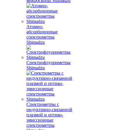
микроскопы Shimadzu
Атомно-
абсорбционные
спектрометры
Shimadzu
Спектрофлуориметры
Shimadzu
Спектрометры с
индуктивно-связанной
плазмой и оптико-
эмиссионные
спектрометры