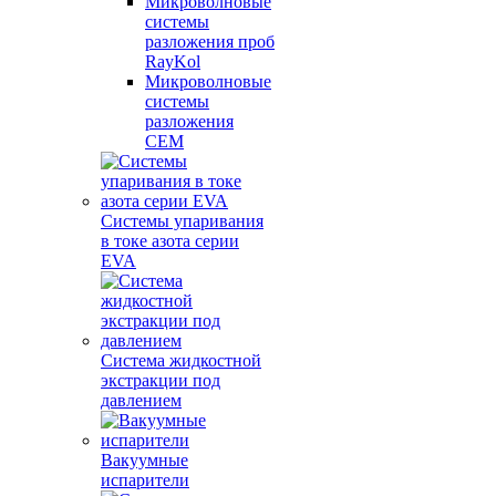
Микроволновые
системы
разложения проб
RayKol
Микроволновые
системы
разложения
CEM
Системы упаривания
в токе азота серии
EVA
Система жидкостной
экстракции под
давлением
Вакуумные
испарители