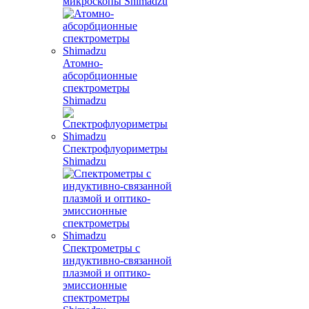
микроскопы Shimadzu
Атомно-
абсорбционные
спектрометры
Shimadzu
Спектрофлуориметры
Shimadzu
Спектрометры с
индуктивно-связанной
плазмой и оптико-
эмиссионные
спектрометры