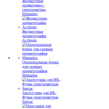
Жидкостные
хроматомасс-
спектрометры
Shimadzu
Жидкостные
хроматографы
Acchrom
Опциональные блоки
для газовых
хроматографов
Shimadzu
Аксессуары для ИК-
Фурье спектрометров
Specac