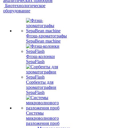
аналитических приборов
Биотехнологическое
оборудование
Флэш-хроматографы
SepaBean machine
Флэш-колонки
SepaFlash
Сорбенты для
хроматографии
SepaFlash
Системы
микроволнового
разложения проб