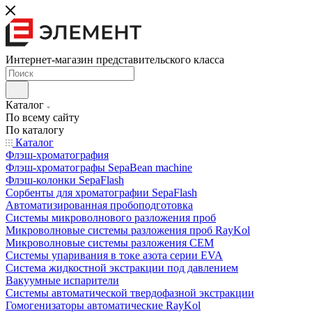
Интернет-магазин представительского класса
Каталог
По всему сайту
По каталогу
Каталог
Флэш-хроматография
Флэш-хроматографы SepaBean machine
Флэш-колонки SepaFlash
Сорбенты для хроматографии SepaFlash
Автоматизированная пробоподготовка
Системы микроволнового разложения проб
Микроволновые системы разложения проб RayKol
Микроволновые системы разложения CEM
Системы упаривания в токе азота серии EVA
Система жидкостной экстракции под давлением
Вакуумные испарители
Системы автоматической твердофазной экстракции
Гомогенизаторы автоматические RayKol