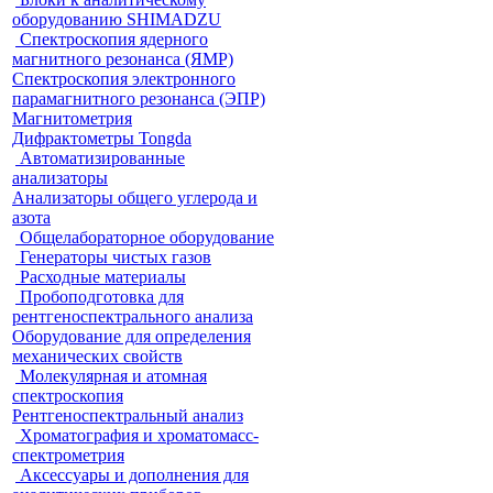
оборудованию SHIMADZU
Спектроскопия ядерного
магнитного резонанса (ЯМР)
Спектроскопия электронного
парамагнитного резонанса (ЭПР)
Магнитометрия
Дифрактометры Tongda
Автоматизированные
анализаторы
Анализаторы общего углерода и
азота
Общелабораторное оборудование
Генераторы чистых газов
Расходные материалы
Пробоподготовка для
рентгеноспектрального анализа
Оборудование для определения
механических свойств
Молекулярная и атомная
спектроскопия
Рентгеноспектральный анализ
Хроматография и хроматомасс-
спектрометрия
Аксессуары и дополнения для