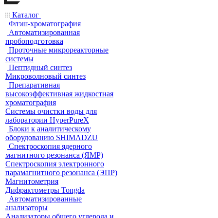
Каталог
Флэш-хроматография
Автоматизированная
пробоподготовка
Проточные микрореакторные
системы
Пептидный синтез
Микроволновый синтез
Препаративная
высокоэффективная жидкостная
хроматография
Системы очистки воды для
лаборатории HyperPureX
Блоки к аналитическому
оборудованию SHIMADZU
Спектроскопия ядерного
магнитного резонанса (ЯМР)
Спектроскопия электронного
парамагнитного резонанса (ЭПР)
Магнитометрия
Дифрактометры Tongda
Автоматизированные
анализаторы
Анализаторы общего углерода и