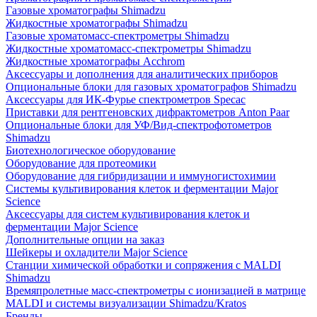
Газовые хроматографы Shimadzu
Жидкостные хроматографы Shimadzu
Газовые хроматомасс-спектрометры Shimadzu
Жидкостные хроматомасс-спектрометры Shimadzu
Жидкостные хроматографы Acchrom
Аксессуары и дополнения для аналитических приборов
Опциональные блоки для газовых хроматографов Shimadzu
Аксессуары для ИК-Фурье спектрометров Specac
Приставки для рентгеновских дифрактометров Anton Paar
Опциональные блоки для УФ/Вид-спектрофотометров
Shimadzu
Биотехнологическое оборудование
Оборудование для протеомики
Оборудование для гибридизации и иммуногистохимии
Системы культивирования клеток и ферментации Major
Science
Аксессуары для систем культивирования клеток и
ферментации Major Science
Дополнительные опции на заказ
Шейкеры и охладители Major Science
Станции химической обработки и сопряжения с MALDI
Shimadzu
Времяпролетные масс-спектрометры с ионизацией в матрице
MALDI и системы визуализации Shimadzu/Kratos
Бренды