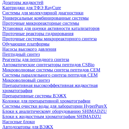
Дозаторы жидкостей
Картриджи для ТФЭ RayCure
Системы для молекулярной диагностики
Универсальные комбинированные системы
Проточные микрореакторные системы
Установки для оценки активности катализаторов
Проточные реакторы гидрирования
Проточные системы микрореакторного синтеза
Обучающие платформы
Насосы высокого давления
Пептидный синтез
Реагенты для пептидного синтеза
Автоматические синтезаторы пептидов CSBio
Микроволновые системы синтеза пептидов CEM
Системы параллельного синтеза пептидов CEM
Микроволновый синтез
Препаративная высокоэффективная жидкостная
хроматография
Препаративные системы ВЭЖХ
Колонки для препаративной хроматографии
Системы очистки воды для лаборатории HyperPureX
Блоки к аналитическому оборудованию SHIMADZU
Блоки к жидкостным хроматографам SHIMADZU
Насосные блоки
Автодозаторы для ВЭЖХ