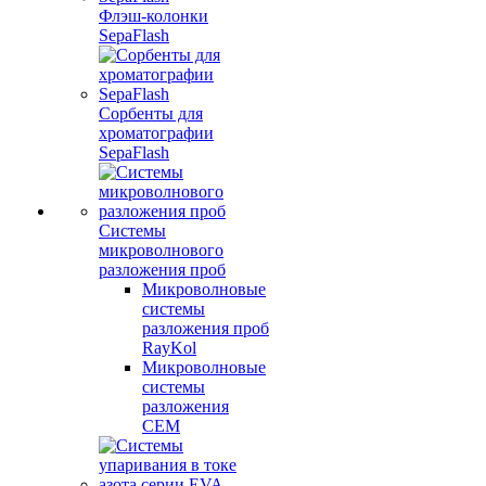
Флэш-колонки
SepaFlash
Сорбенты для
хроматографии
SepaFlash
Системы
микроволнового
разложения проб
Микроволновые
системы
разложения проб
RayKol
Микроволновые
системы
разложения
CEM