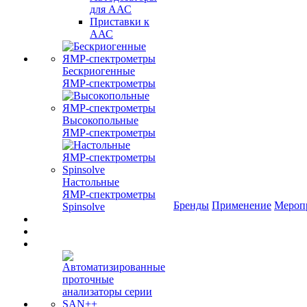
для ААС
Приставки к
ААС
Бескриогенные
ЯМР‑спектрометры
Высокопольные
ЯМР‑спектрометры
Настольные
ЯМР‑спектрометры
Бренды
Применение
Мероп
Spinsolve