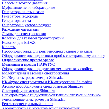
Насосы высокого давления
Муфельные печи лабораторные
Генераторы чистых газов
Генераторы водорода
Генераторы азота
Генераторы нулевого воздуха
Расходные материалы
Лампы для спектроскопии
Колонки для газовой хроматографии
Колонки для ВЭЖХ
Кюветы
Пробоподготовка для рентгеноспектрального анализа
Оборудование для подготовки проб к спектральному анализу
Гидравлические прессы Specac
Мельницы и прессы ПАРАТУС
Оборудование для определения механических свойств
Молекулярная и атомная спектроскопия
УФ/Вид-спектрофотометры Shimadzu
ИК-Фурье спектрометры и ИК-микроскопы Shimadzu
Атомно-абсорбционные спектрометры Shimadzu
Спектрофлуориметры Shimadzu
Спектрометры с индуктивно-связанной плазмой и оптико-
эмиссионные спектрометры Shimadzu
Рентгеноспектральный анализ
Хроматография и хроматомасс-спектрометрия