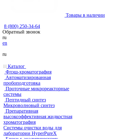
Товары в наличии
8 (800) 250-34-64
Обратный звонок
ru
en
ru
Каталог
Флэш-хроматография
Автоматизированная
пробоподготовка
Проточные микрореакторные
системы
Пептидный синтез
Микроволновый синтез
Препаративная
высокоэффективная жидкостная
хроматография
Системы очистки воды для
лаборатории HyperPureX
Блоки к аналитическому