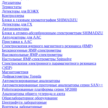
Дегазаторы
Термостаты
Детекторы для ВЭЖХ
Контроллеры
Блоки к газовым хроматографам SHIMADZU
Детекторы для ГХ
Автоинжекторы
Блоки к атомно-абсорбционным спектрометрам SHIMADZU
Автодозаторы для ААС
Приставки к ААС
Спектроскопия ядерного магнитного резонанса (ЯМР)
Бескриогенные ЯМР‑спектрометры
Высокопольные ЯМР‑спектрометры
Настольные ЯМР‑спектрометры Spinsolve
Спектроскопия электронного парамагнитного резонанса
(ЭПР)
Магнитометрия
Дифрактометры Tongda
Автоматизированные анализаторы
Автоматизированные проточные анализаторы серии SAN++
Роботизированные платформы серии SP2000
Анализаторы общего углерода и азота
Общелабораторное оборудование
Центрифуги лабораторные
Вортексы лабораторные