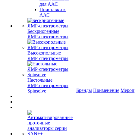
для ААС
Приставки к
ААС
Бескриогенные
ЯМР‑спектрометры
Высокопольные
ЯМР‑спектрометры
Настольные
ЯМР‑спектрометры
Бренды
Применение
Мероп
Spinsolve