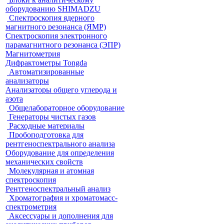
оборудованию SHIMADZU
Спектроскопия ядерного
магнитного резонанса (ЯМР)
Спектроскопия электронного
парамагнитного резонанса (ЭПР)
Магнитометрия
Дифрактометры Tongda
Автоматизированные
анализаторы
Анализаторы общего углерода и
азота
Общелабораторное оборудование
Генераторы чистых газов
Расходные материалы
Пробоподготовка для
рентгеноспектрального анализа
Оборудование для определения
механических свойств
Молекулярная и атомная
спектроскопия
Рентгеноспектральный анализ
Хроматография и хроматомасс-
спектрометрия
Аксессуары и дополнения для