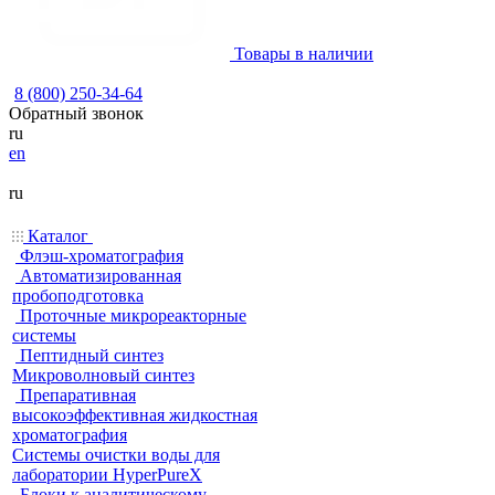
Товары в наличии
8 (800) 250-34-64
Обратный звонок
ru
en
ru
Каталог
Флэш-хроматография
Автоматизированная
пробоподготовка
Проточные микрореакторные
системы
Пептидный синтез
Микроволновый синтез
Препаративная
высокоэффективная жидкостная
хроматография
Системы очистки воды для
лаборатории HyperPureX
Блоки к аналитическому