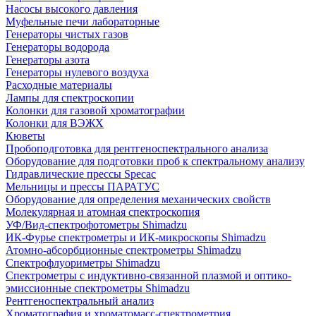
Насосы высокого давления
Муфельные печи лабораторные
Генераторы чистых газов
Генераторы водорода
Генераторы азота
Генераторы нулевого воздуха
Расходные материалы
Лампы для спектроскопии
Колонки для газовой хроматографии
Колонки для ВЭЖХ
Кюветы
Пробоподготовка для рентгеноспектрального анализа
Оборудование для подготовки проб к спектральному анализу
Гидравлические прессы Specac
Мельницы и прессы ПАРАТУС
Оборудование для определения механических свойств
Молекулярная и атомная спектроскопия
УФ/Вид-спектрофотометры Shimadzu
ИК-Фурье спектрометры и ИК-микроскопы Shimadzu
Атомно-абсорбционные спектрометры Shimadzu
Спектрофлуориметры Shimadzu
Спектрометры с индуктивно-связанной плазмой и оптико-
эмиссионные спектрометры Shimadzu
Рентгеноспектральный анализ
Хроматография и хроматомасс-спектрометрия