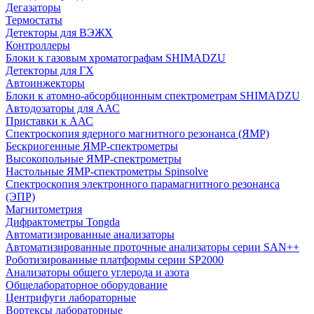
Дегазаторы
Термостаты
Детекторы для ВЭЖХ
Контроллеры
Блоки к газовым хроматографам SHIMADZU
Детекторы для ГХ
Автоинжекторы
Блоки к атомно-абсорбционным спектрометрам SHIMADZU
Автодозаторы для ААС
Приставки к ААС
Спектроскопия ядерного магнитного резонанса (ЯМР)
Бескриогенные ЯМР‑спектрометры
Высокопольные ЯМР‑спектрометры
Настольные ЯМР‑спектрометры Spinsolve
Спектроскопия электронного парамагнитного резонанса
(ЭПР)
Магнитометрия
Дифрактометры Tongda
Автоматизированные анализаторы
Автоматизированные проточные анализаторы серии SAN++
Роботизированные платформы серии SP2000
Анализаторы общего углерода и азота
Общелабораторное оборудование
Центрифуги лабораторные
Вортексы лабораторные