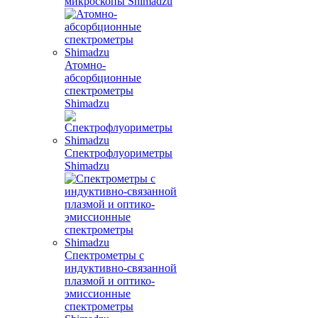
микроскопы Shimadzu
Атомно-
абсорбционные
спектрометры
Shimadzu
Спектрофлуориметры
Shimadzu
Спектрометры с
индуктивно-связанной
плазмой и оптико-
эмиссионные
спектрометры