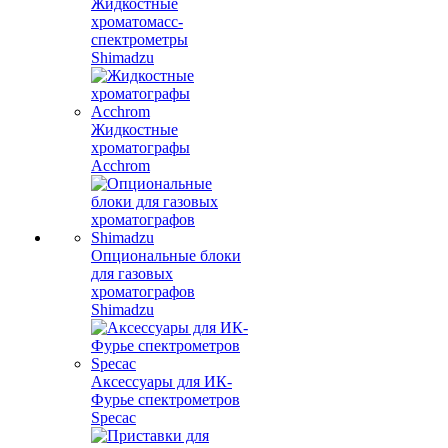
Жидкостные
хроматомасс-
спектрометры
Shimadzu
Жидкостные
хроматографы
Acchrom
Опциональные блоки
для газовых
хроматографов
Shimadzu
Аксессуары для ИК-
Фурье спектрометров
Specac