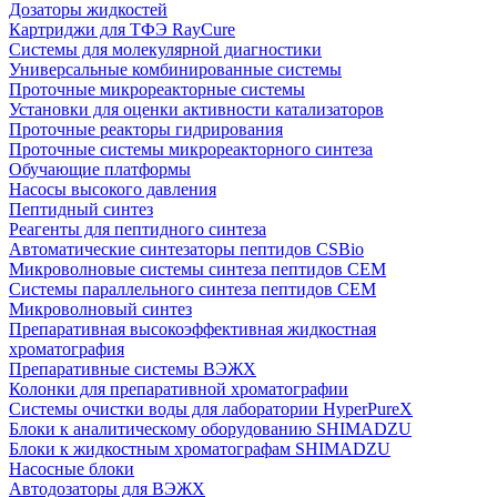
Дозаторы жидкостей
Картриджи для ТФЭ RayCure
Системы для молекулярной диагностики
Универсальные комбинированные системы
Проточные микрореакторные системы
Установки для оценки активности катализаторов
Проточные реакторы гидрирования
Проточные системы микрореакторного синтеза
Обучающие платформы
Насосы высокого давления
Пептидный синтез
Реагенты для пептидного синтеза
Автоматические синтезаторы пептидов CSBio
Микроволновые системы синтеза пептидов CEM
Системы параллельного синтеза пептидов CEM
Микроволновый синтез
Препаративная высокоэффективная жидкостная
хроматография
Препаративные системы ВЭЖХ
Колонки для препаративной хроматографии
Системы очистки воды для лаборатории HyperPureX
Блоки к аналитическому оборудованию SHIMADZU
Блоки к жидкостным хроматографам SHIMADZU
Насосные блоки
Автодозаторы для ВЭЖХ