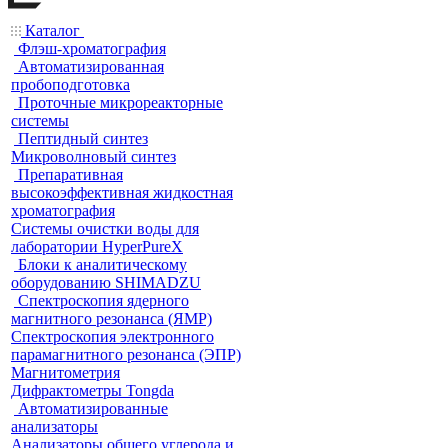
Каталог
Флэш-хроматография
Автоматизированная
пробоподготовка
Проточные микрореакторные
системы
Пептидный синтез
Микроволновый синтез
Препаративная
высокоэффективная жидкостная
хроматография
Системы очистки воды для
лаборатории HyperPureX
Блоки к аналитическому
оборудованию SHIMADZU
Спектроскопия ядерного
магнитного резонанса (ЯМР)
Спектроскопия электронного
парамагнитного резонанса (ЭПР)
Магнитометрия
Дифрактометры Tongda
Автоматизированные
анализаторы
Анализаторы общего углерода и