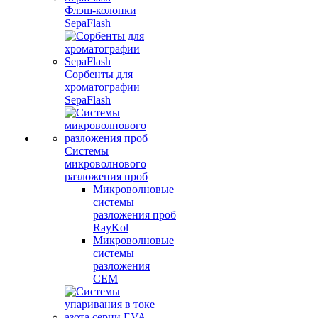
Флэш-колонки
SepaFlash
Сорбенты для
хроматографии
SepaFlash
Системы
микроволнового
разложения проб
Микроволновые
системы
разложения проб
RayKol
Микроволновые
системы
разложения
CEM