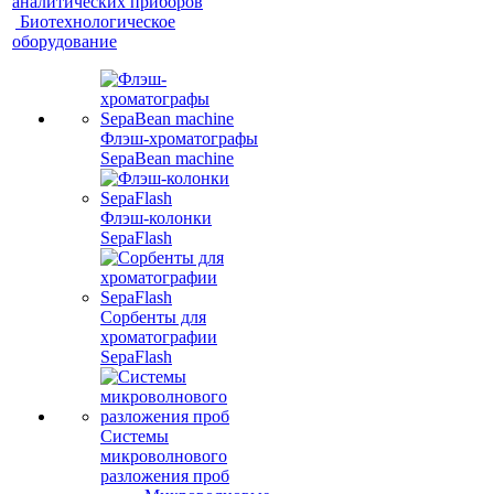
аналитических приборов
Биотехнологическое
оборудование
Флэш-хроматографы
SepaBean machine
Флэш-колонки
SepaFlash
Сорбенты для
хроматографии
SepaFlash
Системы
микроволнового
разложения проб