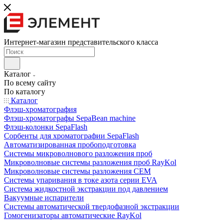
Интернет-магазин представительского класса
Каталог
По всему сайту
По каталогу
Каталог
Флэш-хроматография
Флэш-хроматографы SepaBean machine
Флэш-колонки SepaFlash
Сорбенты для хроматографии SepaFlash
Автоматизированная пробоподготовка
Системы микроволнового разложения проб
Микроволновые системы разложения проб RayKol
Микроволновые системы разложения CEM
Системы упаривания в токе азота серии EVA
Система жидкостной экстракции под давлением
Вакуумные испарители
Системы автоматической твердофазной экстракции
Гомогенизаторы автоматические RayKol