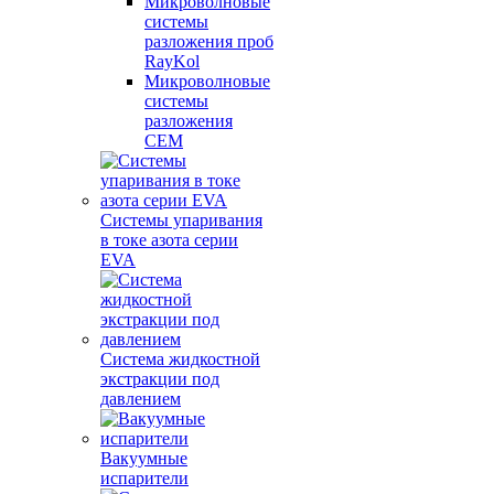
Микроволновые
системы
разложения проб
RayKol
Микроволновые
системы
разложения
CEM
Системы упаривания
в токе азота серии
EVA
Система жидкостной
экстракции под
давлением
Вакуумные
испарители