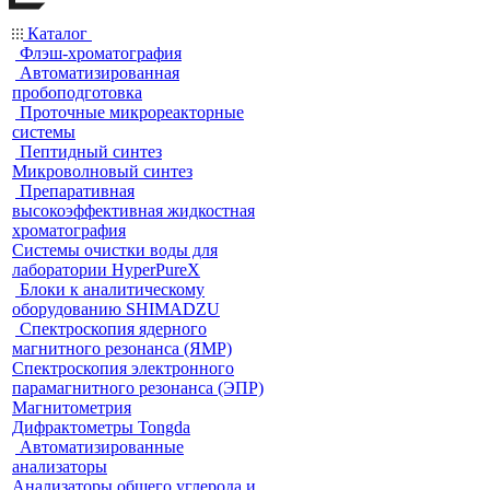
Каталог
Флэш-хроматография
Автоматизированная
пробоподготовка
Проточные микрореакторные
системы
Пептидный синтез
Микроволновый синтез
Препаративная
высокоэффективная жидкостная
хроматография
Системы очистки воды для
лаборатории HyperPureX
Блоки к аналитическому
оборудованию SHIMADZU
Спектроскопия ядерного
магнитного резонанса (ЯМР)
Спектроскопия электронного
парамагнитного резонанса (ЭПР)
Магнитометрия
Дифрактометры Tongda
Автоматизированные
анализаторы
Анализаторы общего углерода и