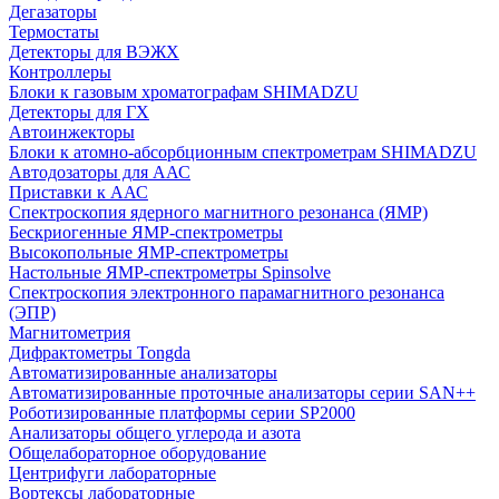
Дегазаторы
Термостаты
Детекторы для ВЭЖХ
Контроллеры
Блоки к газовым хроматографам SHIMADZU
Детекторы для ГХ
Автоинжекторы
Блоки к атомно-абсорбционным спектрометрам SHIMADZU
Автодозаторы для ААС
Приставки к ААС
Спектроскопия ядерного магнитного резонанса (ЯМР)
Бескриогенные ЯМР‑спектрометры
Высокопольные ЯМР‑спектрометры
Настольные ЯМР‑спектрометры Spinsolve
Спектроскопия электронного парамагнитного резонанса
(ЭПР)
Магнитометрия
Дифрактометры Tongda
Автоматизированные анализаторы
Автоматизированные проточные анализаторы серии SAN++
Роботизированные платформы серии SP2000
Анализаторы общего углерода и азота
Общелабораторное оборудование
Центрифуги лабораторные
Вортексы лабораторные