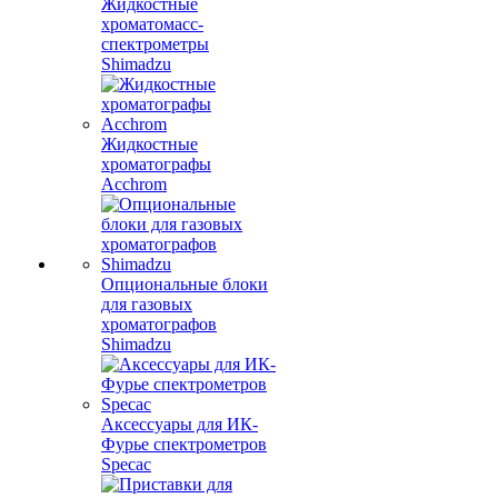
Жидкостные
хроматомасс-
спектрометры
Shimadzu
Жидкостные
хроматографы
Acchrom
Опциональные блоки
для газовых
хроматографов
Shimadzu
Аксессуары для ИК-
Фурье спектрометров
Specac