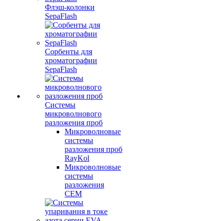
Флэш-колонки
SepaFlash
Сорбенты для
хроматографии
SepaFlash
Системы
микроволнового
разложения проб
Микроволновые
системы
разложения проб
RayKol
Микроволновые
системы
разложения
CEM