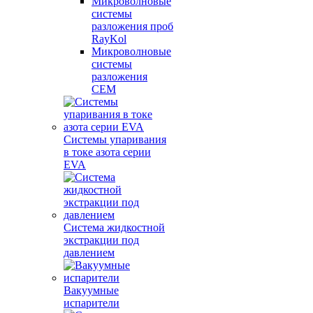
Микроволновые
системы
разложения проб
RayKol
Микроволновые
системы
разложения
CEM
Системы упаривания
в токе азота серии
EVA
Система жидкостной
экстракции под
давлением
Вакуумные
испарители