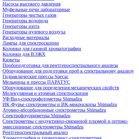
Насосы высокого давления
Муфельные печи лабораторные
Генераторы чистых газов
Генераторы водорода
Генераторы азота
Генераторы нулевого воздуха
Расходные материалы
Лампы для спектроскопии
Колонки для газовой хроматографии
Колонки для ВЭЖХ
Кюветы
Пробоподготовка для рентгеноспектрального анализа
Оборудование для подготовки проб к спектральному анализу
Гидравлические прессы Specac
Мельницы и прессы ПАРАТУС
Оборудование для определения механических свойств
Молекулярная и атомная спектроскопия
УФ/Вид-спектрофотометры Shimadzu
ИК-Фурье спектрометры и ИК-микроскопы Shimadzu
Атомно-абсорбционные спектрометры Shimadzu
Спектрофлуориметры Shimadzu
Спектрометры с индуктивно-связанной плазмой и оптико-
эмиссионные спектрометры Shimadzu
Рентгеноспектральный анализ
Хроматография и хроматомасс-спектрометрия