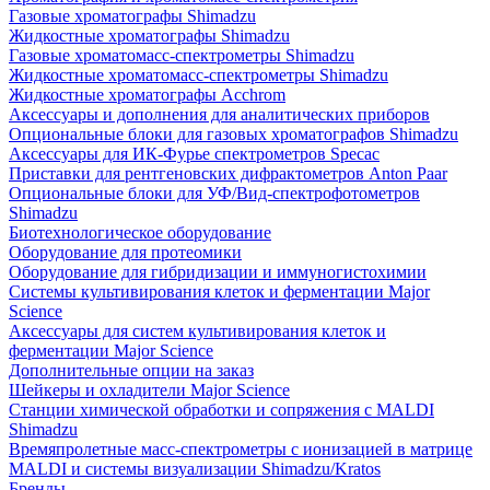
Газовые хроматографы Shimadzu
Жидкостные хроматографы Shimadzu
Газовые хроматомасс-спектрометры Shimadzu
Жидкостные хроматомасс-спектрометры Shimadzu
Жидкостные хроматографы Acchrom
Аксессуары и дополнения для аналитических приборов
Опциональные блоки для газовых хроматографов Shimadzu
Аксессуары для ИК-Фурье спектрометров Specac
Приставки для рентгеновских дифрактометров Anton Paar
Опциональные блоки для УФ/Вид-спектрофотометров
Shimadzu
Биотехнологическое оборудование
Оборудование для протеомики
Оборудование для гибридизации и иммуногистохимии
Системы культивирования клеток и ферментации Major
Science
Аксессуары для систем культивирования клеток и
ферментации Major Science
Дополнительные опции на заказ
Шейкеры и охладители Major Science
Станции химической обработки и сопряжения с MALDI
Shimadzu
Времяпролетные масс-спектрометры с ионизацией в матрице
MALDI и системы визуализации Shimadzu/Kratos
Бренды