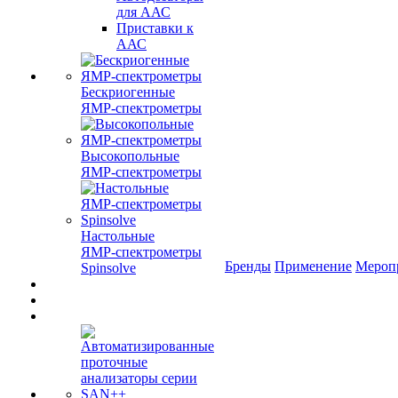
для ААС
Приставки к
ААС
Бескриогенные
ЯМР‑спектрометры
Высокопольные
ЯМР‑спектрометры
Настольные
ЯМР‑спектрометры
Бренды
Применение
Мероп
Spinsolve