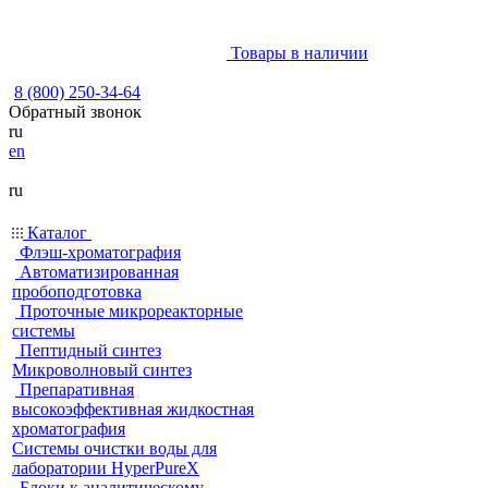
Товары в наличии
8 (800) 250-34-64
Обратный звонок
ru
en
ru
Каталог
Флэш-хроматография
Автоматизированная
пробоподготовка
Проточные микрореакторные
системы
Пептидный синтез
Микроволновый синтез
Препаративная
высокоэффективная жидкостная
хроматография
Системы очистки воды для
лаборатории HyperPureX
Блоки к аналитическому