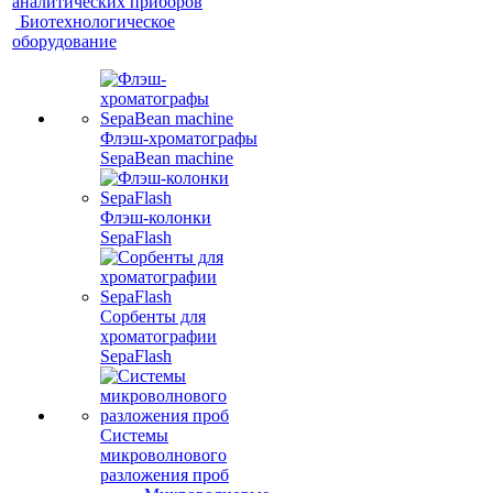
аналитических приборов
Биотехнологическое
оборудование
Флэш-хроматографы
SepaBean machine
Флэш-колонки
SepaFlash
Сорбенты для
хроматографии
SepaFlash
Системы
микроволнового
разложения проб