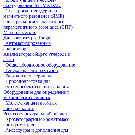
оборудованию SHIMADZU
Спектроскопия ядерного
магнитного резонанса (ЯМР)
Спектроскопия электронного
парамагнитного резонанса (ЭПР)
Магнитометрия
Дифрактометры Tongda
Автоматизированные
анализаторы
Анализаторы общего углерода и
азота
Общелабораторное оборудование
Генераторы чистых газов
Расходные материалы
Пробоподготовка для
рентгеноспектрального анализа
Оборудование для определения
механических свойств
Молекулярная и атомная
спектроскопия
Рентгеноспектральный анализ
Хроматография и хроматомасс-
спектрометрия
Аксессуары и дополнения для