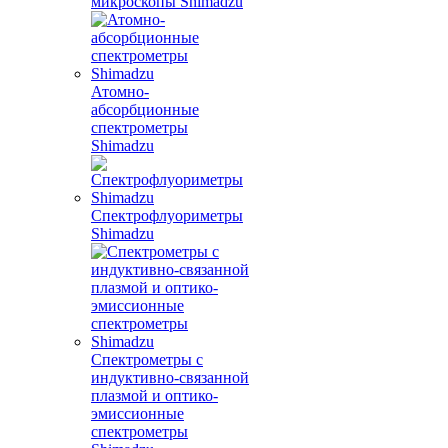
микроскопы Shimadzu
Атомно-
абсорбционные
спектрометры
Shimadzu
Спектрофлуориметры
Shimadzu
Спектрометры с
индуктивно-связанной
плазмой и оптико-
эмиссионные
спектрометры