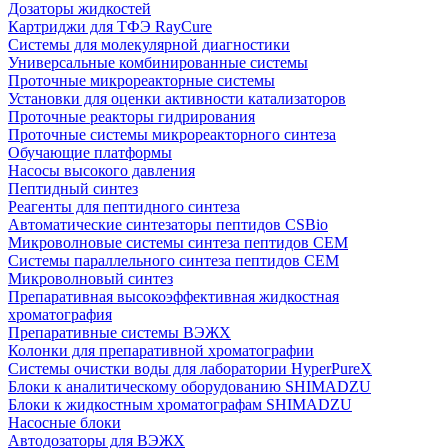
Дозаторы жидкостей
Картриджи для ТФЭ RayCure
Системы для молекулярной диагностики
Универсальные комбинированные системы
Проточные микрореакторные системы
Установки для оценки активности катализаторов
Проточные реакторы гидрирования
Проточные системы микрореакторного синтеза
Обучающие платформы
Насосы высокого давления
Пептидный синтез
Реагенты для пептидного синтеза
Автоматические синтезаторы пептидов CSBio
Микроволновые системы синтеза пептидов CEM
Системы параллельного синтеза пептидов CEM
Микроволновый синтез
Препаративная высокоэффективная жидкостная
хроматография
Препаративные системы ВЭЖХ
Колонки для препаративной хроматографии
Системы очистки воды для лаборатории HyperPureX
Блоки к аналитическому оборудованию SHIMADZU
Блоки к жидкостным хроматографам SHIMADZU
Насосные блоки
Автодозаторы для ВЭЖХ