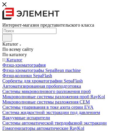
Интернет-магазин представительского класса
Каталог
По всему сайту
По каталогу
Каталог
Флэш-хроматография
Флэш-хроматографы SepaBean machine
Флэш-колонки SepaFlash
Сорбенты для хроматографии SepaFlash
Автоматизированная пробоподготовка
Системы микроволнового разложения проб
Микроволновые системы разложения проб RayKol
Микроволновые системы разложения CEM
Системы упаривания в токе азота серии EVA
Система жидкостной экстракции под давлением
Вакуумные испарители
Системы автоматической твердофазной экстракции
Гомогенизаторы автоматические RayKol