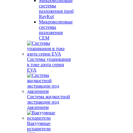
Микроволновые
системы
разложения проб
RayKol
Микроволновые
системы
разложения
CEM
Системы упаривания
в токе азота серии
EVA
Система жидкостной
экстракции под
давлением
Вакуумные
испарители