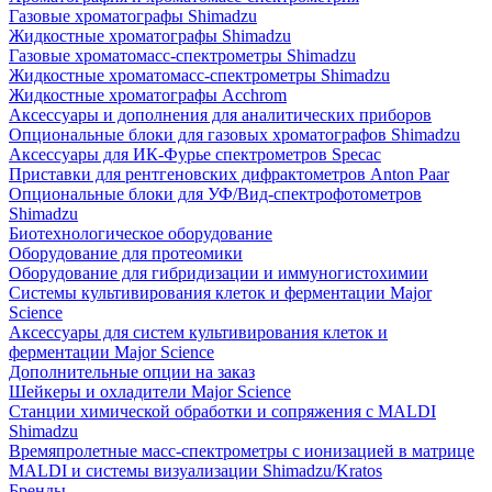
Газовые хроматографы Shimadzu
Жидкостные хроматографы Shimadzu
Газовые хроматомасс-спектрометры Shimadzu
Жидкостные хроматомасс-спектрометры Shimadzu
Жидкостные хроматографы Acchrom
Аксессуары и дополнения для аналитических приборов
Опциональные блоки для газовых хроматографов Shimadzu
Аксессуары для ИК-Фурье спектрометров Specac
Приставки для рентгеновских дифрактометров Anton Paar
Опциональные блоки для УФ/Вид-спектрофотометров
Shimadzu
Биотехнологическое оборудование
Оборудование для протеомики
Оборудование для гибридизации и иммуногистохимии
Системы культивирования клеток и ферментации Major
Science
Аксессуары для систем культивирования клеток и
ферментации Major Science
Дополнительные опции на заказ
Шейкеры и охладители Major Science
Станции химической обработки и сопряжения с MALDI
Shimadzu
Времяпролетные масс-спектрометры с ионизацией в матрице
MALDI и системы визуализации Shimadzu/Kratos
Бренды