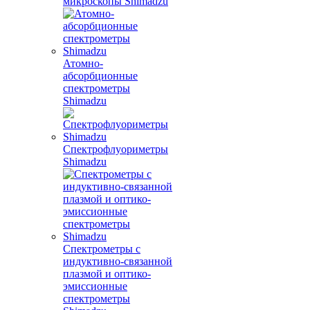
микроскопы Shimadzu
Атомно-
абсорбционные
спектрометры
Shimadzu
Спектрофлуориметры
Shimadzu
Спектрометры с
индуктивно-связанной
плазмой и оптико-
эмиссионные
спектрометры