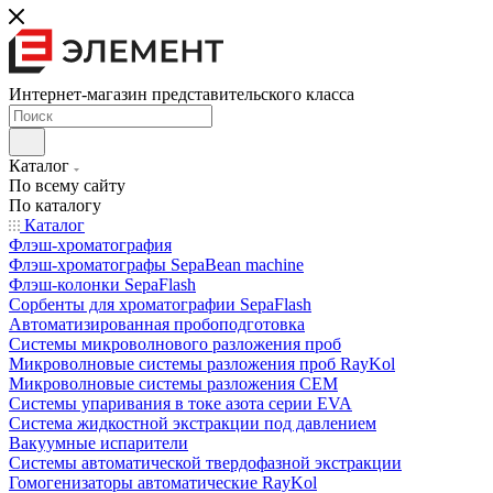
Интернет-магазин представительского класса
Каталог
По всему сайту
По каталогу
Каталог
Флэш-хроматография
Флэш-хроматографы SepaBean machine
Флэш-колонки SepaFlash
Сорбенты для хроматографии SepaFlash
Автоматизированная пробоподготовка
Системы микроволнового разложения проб
Микроволновые системы разложения проб RayKol
Микроволновые системы разложения CEM
Системы упаривания в токе азота серии EVA
Система жидкостной экстракции под давлением
Вакуумные испарители
Системы автоматической твердофазной экстракции
Гомогенизаторы автоматические RayKol