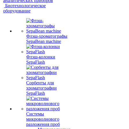
аналитических приборов
Биотехнологическое
оборудование
Флэш-хроматографы
SepaBean machine
Флэш-колонки
SepaFlash
Сорбенты для
хроматографии
SepaFlash
Системы
микроволнового
разложения проб