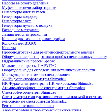
Насосы высокого давления
Муфельные печи лабораторные
Генераторы чистых газов
Генераторы водорода
Генераторы азота
Генераторы нулевого воздуха
Расходные материалы
Лампы для спектроскопии
Колонки для газовой хроматографии
Колонки для ВЭЖХ
Кюветы
Пробоподготовка для рентгеноспектрального анализа
Оборудование для подготовки проб к спектральному анализу
Гидравлические прессы Specac
Мельницы и прессы ПАРАТУС
Оборудование для определения механических свойств
Молекулярная и атомная спектроскопия
УФ/Вид-спектрофотометры Shimadzu
ИК-Фурье спектрометры и ИК-микроскопы Shimadzu
Атомно-абсорбционные спектрометры Shimadzu
Спектрофлуориметры Shimadzu
Спектрометры с индуктивно-связанной плазмой и оптико-
эмиссионные спектрометры Shimadzu
Рентгеноспектральный анализ
Хроматография и хроматомасс-спектрометрия