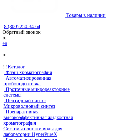
Товары в наличии
8 (800) 250-34-64
Обратный звонок
ru
en
ru
Каталог
Флэш-хроматография
Автоматизированная
пробоподготовка
Проточные микрореакторные
системы
Пептидный синтез
Микроволновый синтез
Препаративная
высокоэффективная жидкостная
хроматография
Системы очистки воды для
лаборатории HyperPureX
Блоки к аналитическому