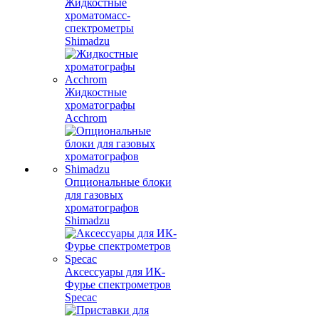
Жидкостные
хроматомасс-
спектрометры
Shimadzu
Жидкостные
хроматографы
Acchrom
Опциональные блоки
для газовых
хроматографов
Shimadzu
Аксессуары для ИК-
Фурье спектрометров
Specac