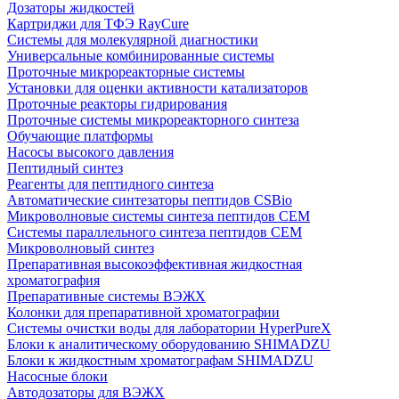
Дозаторы жидкостей
Картриджи для ТФЭ RayCure
Системы для молекулярной диагностики
Универсальные комбинированные системы
Проточные микрореакторные системы
Установки для оценки активности катализаторов
Проточные реакторы гидрирования
Проточные системы микрореакторного синтеза
Обучающие платформы
Насосы высокого давления
Пептидный синтез
Реагенты для пептидного синтеза
Автоматические синтезаторы пептидов CSBio
Микроволновые системы синтеза пептидов CEM
Системы параллельного синтеза пептидов CEM
Микроволновый синтез
Препаративная высокоэффективная жидкостная
хроматография
Препаративные системы ВЭЖХ
Колонки для препаративной хроматографии
Системы очистки воды для лаборатории HyperPureX
Блоки к аналитическому оборудованию SHIMADZU
Блоки к жидкостным хроматографам SHIMADZU
Насосные блоки
Автодозаторы для ВЭЖХ