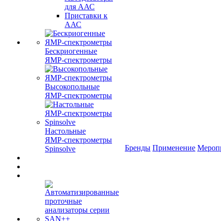
для ААС
Приставки к
ААС
Бескриогенные
ЯМР‑спектрометры
Высокопольные
ЯМР‑спектрометры
Настольные
ЯМР‑спектрометры
Бренды
Применение
Мероп
Spinsolve