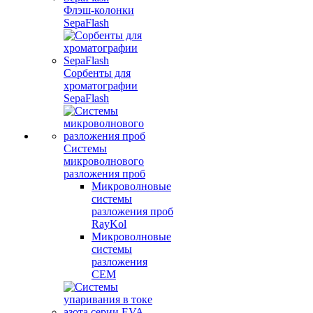
Флэш-колонки
SepaFlash
Сорбенты для
хроматографии
SepaFlash
Системы
микроволнового
разложения проб
Микроволновые
системы
разложения проб
RayKol
Микроволновые
системы
разложения
CEM