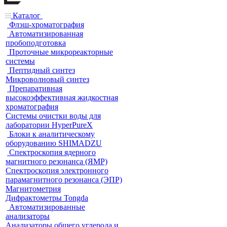
Каталог
Флэш-хроматография
Автоматизированная
пробоподготовка
Проточные микрореакторные
системы
Пептидный синтез
Микроволновый синтез
Препаративная
высокоэффективная жидкостная
хроматография
Системы очистки воды для
лаборатории HyperPureX
Блоки к аналитическому
оборудованию SHIMADZU
Спектроскопия ядерного
магнитного резонанса (ЯМР)
Спектроскопия электронного
парамагнитного резонанса (ЭПР)
Магнитометрия
Дифрактометры Tongda
Автоматизированные
анализаторы
Анализаторы общего углерода и