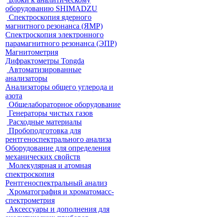
оборудованию SHIMADZU
Спектроскопия ядерного
магнитного резонанса (ЯМР)
Спектроскопия электронного
парамагнитного резонанса (ЭПР)
Магнитометрия
Дифрактометры Tongda
Автоматизированные
анализаторы
Анализаторы общего углерода и
азота
Общелабораторное оборудование
Генераторы чистых газов
Расходные материалы
Пробоподготовка для
рентгеноспектрального анализа
Оборудование для определения
механических свойств
Молекулярная и атомная
спектроскопия
Рентгеноспектральный анализ
Хроматография и хроматомасс-
спектрометрия
Аксессуары и дополнения для