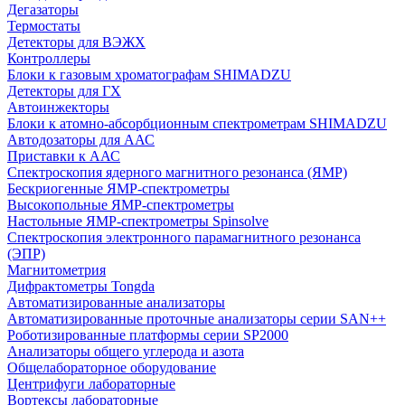
Дегазаторы
Термостаты
Детекторы для ВЭЖХ
Контроллеры
Блоки к газовым хроматографам SHIMADZU
Детекторы для ГХ
Автоинжекторы
Блоки к атомно-абсорбционным спектрометрам SHIMADZU
Автодозаторы для ААС
Приставки к ААС
Спектроскопия ядерного магнитного резонанса (ЯМР)
Бескриогенные ЯМР‑спектрометры
Высокопольные ЯМР‑спектрометры
Настольные ЯМР‑спектрометры Spinsolve
Спектроскопия электронного парамагнитного резонанса
(ЭПР)
Магнитометрия
Дифрактометры Tongda
Автоматизированные анализаторы
Автоматизированные проточные анализаторы серии SAN++
Роботизированные платформы серии SP2000
Анализаторы общего углерода и азота
Общелабораторное оборудование
Центрифуги лабораторные
Вортексы лабораторные