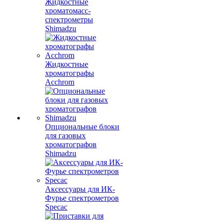
Жидкостные
хроматомасс-
спектрометры
Shimadzu
Жидкостные
хроматографы
Acchrom
Опциональные блоки
для газовых
хроматографов
Shimadzu
Аксессуары для ИК-
Фурье спектрометров
Specac