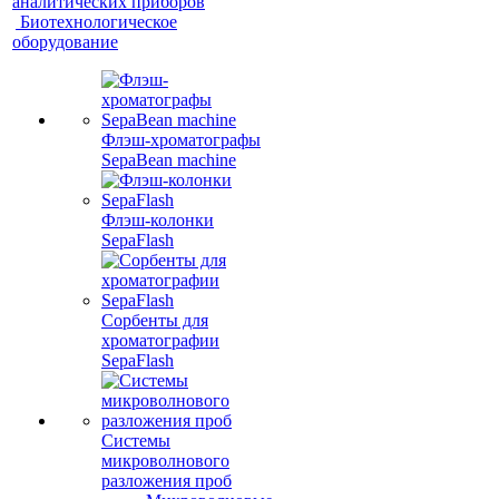
аналитических приборов
Биотехнологическое
оборудование
Флэш-хроматографы
SepaBean machine
Флэш-колонки
SepaFlash
Сорбенты для
хроматографии
SepaFlash
Системы
микроволнового
разложения проб