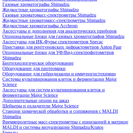
Газовые хроматографы Shimadzu
Жидкостные хроматографы Shimadzu
Газовые хроматомасс-спектрометры Shimadzu
Жидкостные хроматомасс-спектрометры Shimadzu
Жидкостные хроматографы Acchrom
Аксессуары и дополнения для аналитических приборов
Опциональные блоки для газовых хроматографов Shimadzu
Аксессуары для ИК-Фурье спектрометров Specac
Приставки для рентгеновских дифрактометров Anton Paar
Опциональные блоки для УФ/Вид-спектрофотометров
Shimadzu
Биотехнологическое оборудование
Оборудование для протеомики
Оборудование для гибридизации и иммуногистохимии
Системы культивирования клеток и ферментации Major
Science
Аксессуары для систем культивирования клеток и
ферментации Major Science
Дополнительные опции на заказ
Шейкеры и охладители Major Science
Станции химической обработки и сопряжения с MALDI
Shimadzu
Времяпролетные масс-спектрометры с ионизацией в матрице
MALDI и системы визуализации Shimadzu/Kratos
Бренды