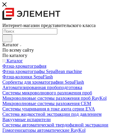
Интернет-магазин представительского класса
Каталог
По всему сайту
По каталогу
Каталог
Флэш-хроматография
Флэш-хроматографы SepaBean machine
Флэш-колонки SepaFlash
Сорбенты для хроматографии SepaFlash
Автоматизированная пробоподготовка
Системы микроволнового разложения проб
Микроволновые системы разложения проб RayKol
Микроволновые системы разложения CEM
Системы упаривания в токе азота серии EVA
Система жидкостной экстракции под давлением
Вакуумные испарители
Системы автоматической твердофазной экстракции
Гомогенизаторы автоматические RayKol