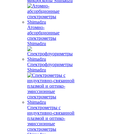
микроскопы Shimadzu
Атомно-
абсорбционные
спектрометры
Shimadzu
Спектрофлуориметры
Shimadzu
Спектрометры с
индуктивно-связанной
плазмой и оптико-
эмиссионные
спектрометры