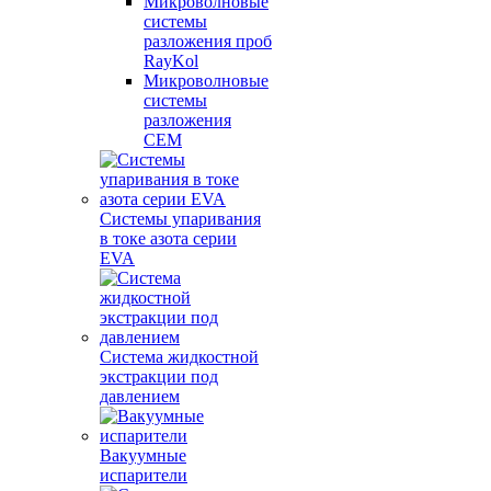
Микроволновые
системы
разложения проб
RayKol
Микроволновые
системы
разложения
CEM
Системы упаривания
в токе азота серии
EVA
Система жидкостной
экстракции под
давлением
Вакуумные
испарители