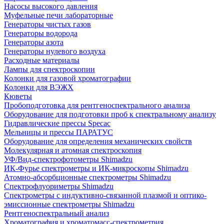
Насосы высокого давления
Муфельные печи лабораторные
Генераторы чистых газов
Генераторы водорода
Генераторы азота
Генераторы нулевого воздуха
Расходные материалы
Лампы для спектроскопии
Колонки для газовой хроматографии
Колонки для ВЭЖХ
Кюветы
Пробоподготовка для рентгеноспектрального анализа
Оборудование для подготовки проб к спектральному анализу
Гидравлические прессы Specac
Мельницы и прессы ПАРАТУС
Оборудование для определения механических свойств
Молекулярная и атомная спектроскопия
УФ/Вид-спектрофотометры Shimadzu
ИК-Фурье спектрометры и ИК-микроскопы Shimadzu
Атомно-абсорбционные спектрометры Shimadzu
Спектрофлуориметры Shimadzu
Спектрометры с индуктивно-связанной плазмой и оптико-
эмиссионные спектрометры Shimadzu
Рентгеноспектральный анализ
Хроматография и хроматомасс-спектрометрия