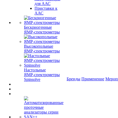
для ААС
Приставки к
ААС
Бескриогенные
ЯМР‑спектрометры
Высокопольные
ЯМР‑спектрометры
Настольные
ЯМР‑спектрометры
Бренды
Применение
Мероп
Spinsolve