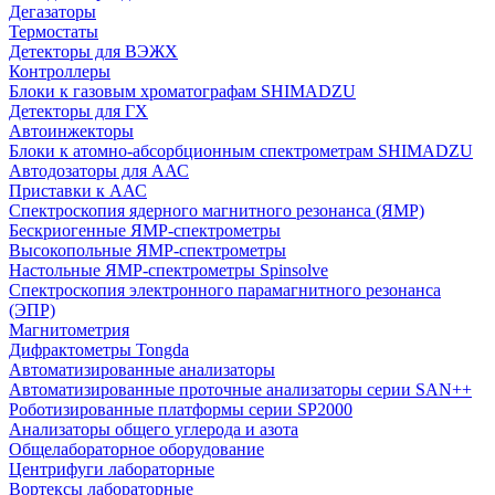
Дегазаторы
Термостаты
Детекторы для ВЭЖХ
Контроллеры
Блоки к газовым хроматографам SHIMADZU
Детекторы для ГХ
Автоинжекторы
Блоки к атомно-абсорбционным спектрометрам SHIMADZU
Автодозаторы для ААС
Приставки к ААС
Спектроскопия ядерного магнитного резонанса (ЯМР)
Бескриогенные ЯМР‑спектрометры
Высокопольные ЯМР‑спектрометры
Настольные ЯМР‑спектрометры Spinsolve
Спектроскопия электронного парамагнитного резонанса
(ЭПР)
Магнитометрия
Дифрактометры Tongda
Автоматизированные анализаторы
Автоматизированные проточные анализаторы серии SAN++
Роботизированные платформы серии SP2000
Анализаторы общего углерода и азота
Общелабораторное оборудование
Центрифуги лабораторные
Вортексы лабораторные