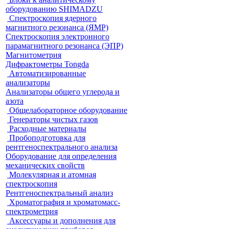
оборудованию SHIMADZU
Спектроскопия ядерного
магнитного резонанса (ЯМР)
Спектроскопия электронного
парамагнитного резонанса (ЭПР)
Магнитометрия
Дифрактометры Tongda
Автоматизированные
анализаторы
Анализаторы общего углерода и
азота
Общелабораторное оборудование
Генераторы чистых газов
Расходные материалы
Пробоподготовка для
рентгеноспектрального анализа
Оборудование для определения
механических свойств
Молекулярная и атомная
спектроскопия
Рентгеноспектральный анализ
Хроматография и хроматомасс-
спектрометрия
Аксессуары и дополнения для