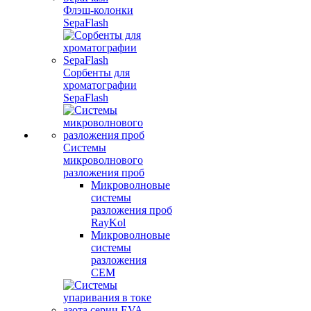
Флэш-колонки
SepaFlash
Сорбенты для
хроматографии
SepaFlash
Системы
микроволнового
разложения проб
Микроволновые
системы
разложения проб
RayKol
Микроволновые
системы
разложения
CEM