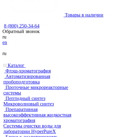
Товары в наличии
8 (800) 250-34-64
Обратный звонок
ru
en
ru
Каталог
Флэш-хроматография
Автоматизированная
пробоподготовка
Проточные микрореакторные
системы
Пептидный синтез
Микроволновый синтез
Препаративная
высокоэффективная жидкостная
хроматография
Системы очистки воды для
лаборатории HyperPureX
Блоки к аналитическому