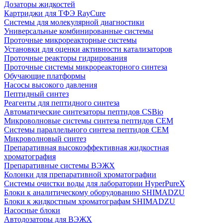
Дозаторы жидкостей
Картриджи для ТФЭ RayCure
Системы для молекулярной диагностики
Универсальные комбинированные системы
Проточные микрореакторные системы
Установки для оценки активности катализаторов
Проточные реакторы гидрирования
Проточные системы микрореакторного синтеза
Обучающие платформы
Насосы высокого давления
Пептидный синтез
Реагенты для пептидного синтеза
Автоматические синтезаторы пептидов CSBio
Микроволновые системы синтеза пептидов CEM
Системы параллельного синтеза пептидов CEM
Микроволновый синтез
Препаративная высокоэффективная жидкостная
хроматография
Препаративные системы ВЭЖХ
Колонки для препаративной хроматографии
Системы очистки воды для лаборатории HyperPureX
Блоки к аналитическому оборудованию SHIMADZU
Блоки к жидкостным хроматографам SHIMADZU
Насосные блоки
Автодозаторы для ВЭЖХ