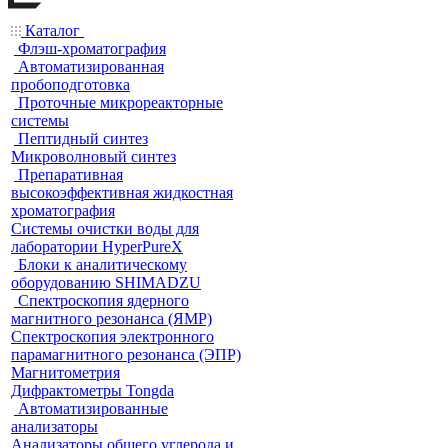
Каталог
Флэш-хроматография
Автоматизированная
пробоподготовка
Проточные микрореакторные
системы
Пептидный синтез
Микроволновый синтез
Препаративная
высокоэффективная жидкостная
хроматография
Системы очистки воды для
лаборатории HyperPureX
Блоки к аналитическому
оборудованию SHIMADZU
Спектроскопия ядерного
магнитного резонанса (ЯМР)
Спектроскопия электронного
парамагнитного резонанса (ЭПР)
Магнитометрия
Дифрактометры Tongda
Автоматизированные
анализаторы
Анализаторы общего углерода и