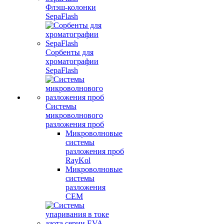
Флэш-колонки
SepaFlash
Сорбенты для
хроматографии
SepaFlash
Системы
микроволнового
разложения проб
Микроволновые
системы
разложения проб
RayKol
Микроволновые
системы
разложения
CEM