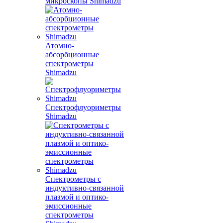
микроскопы Shimadzu
Атомно-
абсорбционные
спектрометры
Shimadzu
Спектрофлуориметры
Shimadzu
Спектрометры с
индуктивно-связанной
плазмой и оптико-
эмиссионные
спектрометры