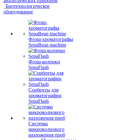
аналитических приборов
Биотехнологическое
оборудование
Флэш-хроматографы
SepaBean machine
Флэш-колонки
SepaFlash
Сорбенты для
хроматографии
SepaFlash
Системы
микроволнового
разложения проб