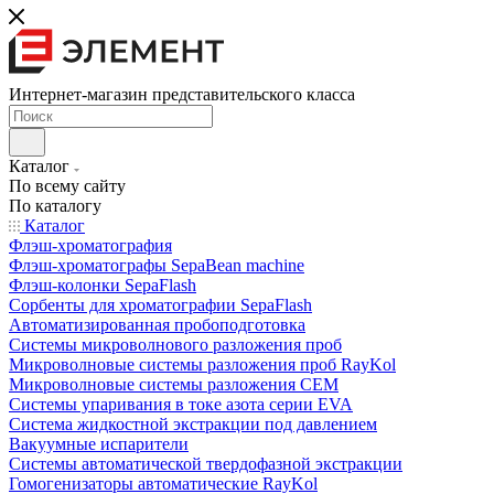
Интернет-магазин представительского класса
Каталог
По всему сайту
По каталогу
Каталог
Флэш-хроматография
Флэш-хроматографы SepaBean machine
Флэш-колонки SepaFlash
Сорбенты для хроматографии SepaFlash
Автоматизированная пробоподготовка
Системы микроволнового разложения проб
Микроволновые системы разложения проб RayKol
Микроволновые системы разложения CEM
Системы упаривания в токе азота серии EVA
Система жидкостной экстракции под давлением
Вакуумные испарители
Системы автоматической твердофазной экстракции
Гомогенизаторы автоматические RayKol