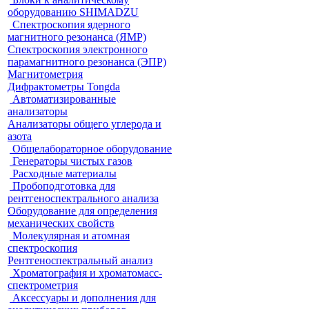
оборудованию SHIMADZU
Спектроскопия ядерного
магнитного резонанса (ЯМР)
Спектроскопия электронного
парамагнитного резонанса (ЭПР)
Магнитометрия
Дифрактометры Tongda
Автоматизированные
анализаторы
Анализаторы общего углерода и
азота
Общелабораторное оборудование
Генераторы чистых газов
Расходные материалы
Пробоподготовка для
рентгеноспектрального анализа
Оборудование для определения
механических свойств
Молекулярная и атомная
спектроскопия
Рентгеноспектральный анализ
Хроматография и хроматомасс-
спектрометрия
Аксессуары и дополнения для