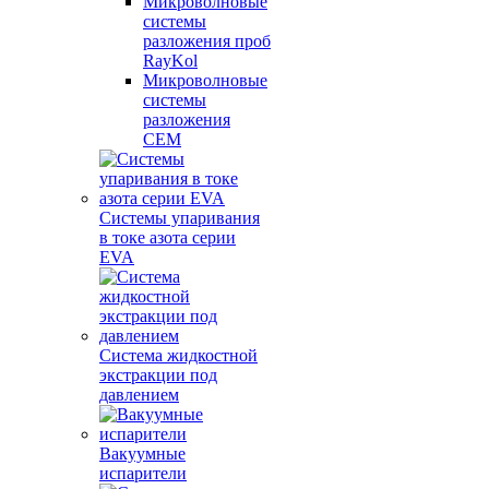
Микроволновые
системы
разложения проб
RayKol
Микроволновые
системы
разложения
CEM
Системы упаривания
в токе азота серии
EVA
Система жидкостной
экстракции под
давлением
Вакуумные
испарители