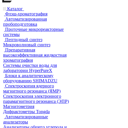
Каталог
Флэш-хроматография
Автоматизированная
пробоподготовка
Проточные микрореакторные
системы
Пептидный синтез
Микроволновый синтез
Препаративная
высокоэффективная жидкостная
хроматография
Системы очистки воды для
лаборатории HyperPureX
Блоки к аналитическому
оборудованию SHIMADZU
Спектроскопия ядерного
магнитного резонанса (ЯМР)
Спектроскопия электронного
парамагнитного резонанса (ЭПР)
Магнитометрия
Дифрактометры Tongda
Автоматизированные
анализаторы
Анализаторы общего углерода и