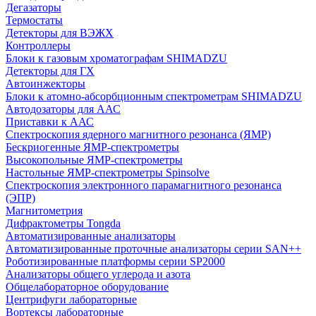
Дегазаторы
Термостаты
Детекторы для ВЭЖХ
Контроллеры
Блоки к газовым хроматографам SHIMADZU
Детекторы для ГХ
Автоинжекторы
Блоки к атомно-абсорбционным спектрометрам SHIMADZU
Автодозаторы для ААС
Приставки к ААС
Спектроскопия ядерного магнитного резонанса (ЯМР)
Бескриогенные ЯМР‑спектрометры
Высокопольные ЯМР‑спектрометры
Настольные ЯМР‑спектрометры Spinsolve
Спектроскопия электронного парамагнитного резонанса
(ЭПР)
Магнитометрия
Дифрактометры Tongda
Автоматизированные анализаторы
Автоматизированные проточные анализаторы серии SAN++
Роботизированные платформы серии SP2000
Анализаторы общего углерода и азота
Общелабораторное оборудование
Центрифуги лабораторные
Вортексы лабораторные