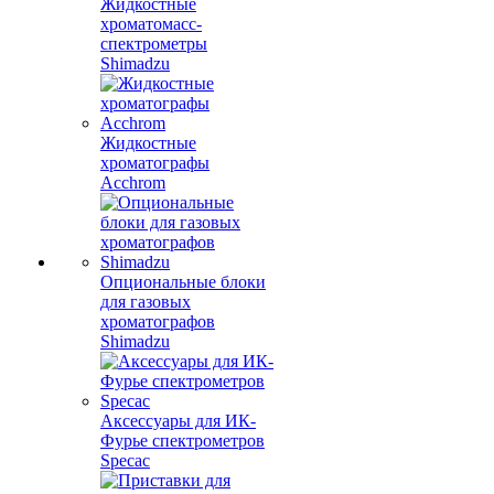
Жидкостные
хроматомасс-
спектрометры
Shimadzu
Жидкостные
хроматографы
Acchrom
Опциональные блоки
для газовых
хроматографов
Shimadzu
Аксессуары для ИК-
Фурье спектрометров
Specac