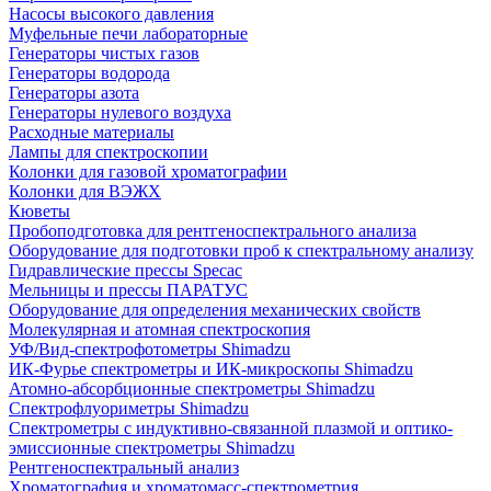
Насосы высокого давления
Муфельные печи лабораторные
Генераторы чистых газов
Генераторы водорода
Генераторы азота
Генераторы нулевого воздуха
Расходные материалы
Лампы для спектроскопии
Колонки для газовой хроматографии
Колонки для ВЭЖХ
Кюветы
Пробоподготовка для рентгеноспектрального анализа
Оборудование для подготовки проб к спектральному анализу
Гидравлические прессы Specac
Мельницы и прессы ПАРАТУС
Оборудование для определения механических свойств
Молекулярная и атомная спектроскопия
УФ/Вид-спектрофотометры Shimadzu
ИК-Фурье спектрометры и ИК-микроскопы Shimadzu
Атомно-абсорбционные спектрометры Shimadzu
Спектрофлуориметры Shimadzu
Спектрометры с индуктивно-связанной плазмой и оптико-
эмиссионные спектрометры Shimadzu
Рентгеноспектральный анализ
Хроматография и хроматомасс-спектрометрия