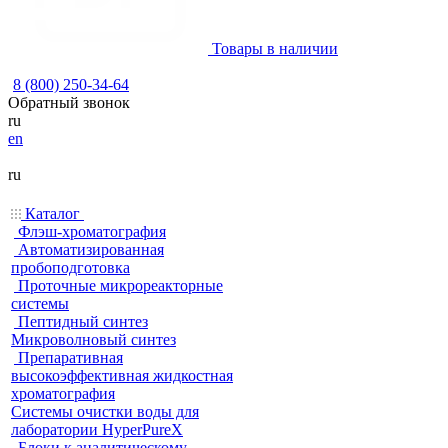
Товары в наличии
8 (800) 250-34-64
Обратный звонок
ru
en
ru
Каталог
Флэш-хроматография
Автоматизированная
пробоподготовка
Проточные микрореакторные
системы
Пептидный синтез
Микроволновый синтез
Препаративная
высокоэффективная жидкостная
хроматография
Системы очистки воды для
лаборатории HyperPureX
Блоки к аналитическому