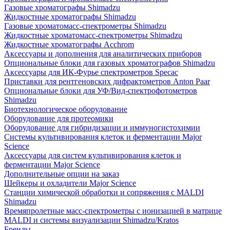
Газовые хроматографы Shimadzu
Жидкостные хроматографы Shimadzu
Газовые хроматомасс-спектрометры Shimadzu
Жидкостные хроматомасс-спектрометры Shimadzu
Жидкостные хроматографы Acchrom
Аксессуары и дополнения для аналитических приборов
Опциональные блоки для газовых хроматографов Shimadzu
Аксессуары для ИК-Фурье спектрометров Specac
Приставки для рентгеновских дифрактометров Anton Paar
Опциональные блоки для УФ/Вид-спектрофотометров
Shimadzu
Биотехнологическое оборудование
Оборудование для протеомики
Оборудование для гибридизации и иммуногистохимии
Системы культивирования клеток и ферментации Major
Science
Аксессуары для систем культивирования клеток и
ферментации Major Science
Дополнительные опции на заказ
Шейкеры и охладители Major Science
Станции химической обработки и сопряжения с MALDI
Shimadzu
Времяпролетные масс-спектрометры с ионизацией в матрице
MALDI и системы визуализации Shimadzu/Kratos
Бренды