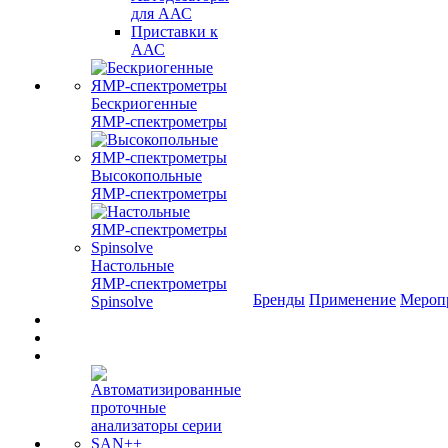
для ААС
Приставки к
ААС
Бескриогенные
ЯМР‑спектрометры
Высокопольные
ЯМР‑спектрометры
Настольные
ЯМР‑спектрометры
Бренды
Применение
Мероп
Spinsolve