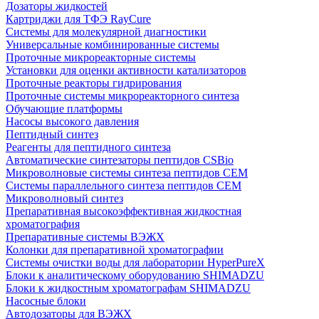
Дозаторы жидкостей
Картриджи для ТФЭ RayCure
Системы для молекулярной диагностики
Универсальные комбинированные системы
Проточные микрореакторные системы
Установки для оценки активности катализаторов
Проточные реакторы гидрирования
Проточные системы микрореакторного синтеза
Обучающие платформы
Насосы высокого давления
Пептидный синтез
Реагенты для пептидного синтеза
Автоматические синтезаторы пептидов CSBio
Микроволновые системы синтеза пептидов CEM
Системы параллельного синтеза пептидов CEM
Микроволновый синтез
Препаративная высокоэффективная жидкостная
хроматография
Препаративные системы ВЭЖХ
Колонки для препаративной хроматографии
Системы очистки воды для лаборатории HyperPureX
Блоки к аналитическому оборудованию SHIMADZU
Блоки к жидкостным хроматографам SHIMADZU
Насосные блоки
Автодозаторы для ВЭЖХ