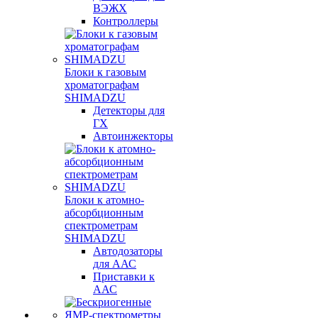
ВЭЖХ
Контроллеры
Блоки к газовым
хроматографам
SHIMADZU
Детекторы для
ГХ
Автоинжекторы
Блоки к атомно-
абсорбционным
спектрометрам
SHIMADZU
Автодозаторы
для ААС
Приставки к
ААС