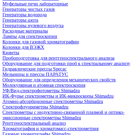
Муфельные печи лабораторные
Генераторы чистых газов
Генераторы водорода
Генераторы азота
Генераторы нулевого воздуха
Расходные материалы
Лампы для спектроскопии
Колонки для газовой хроматографии
Колонки для ВЭЖХ
Кюветы
Пробоподготовка для рентгеноспектрального анализа
Оборудование для подготовки проб к спектральному анализу
Гидравлические прессы Specac
Мельницы и прессы ПАРАТУС
Оборудование для определения механических свойств
Молекулярная и атомная спектроскопия
УФ/Вид-спектрофотометры Shimadzu
ИК-Фурье спектрометры и ИК-микроскопы Shimadzu
Атомно-абсорбционные спектрометры Shimadzu
Спектрофлуориметры Shimadzu
Спектрометры с индуктивно-связанной плазмой и оптико-
эмиссионные спектрометры Shimadzu
Рентгеноспектральный анализ
Хроматография и хроматомасс-спектрометрия
Газовые хроматографы Shimadzu