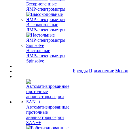
Бескриогенные
ЯМР‑спектрометры
Высокопольные
ЯМР‑спектрометры
Настольные
ЯМР‑спектрометры
Spinsolve
Бренды
Применение
Мероп
Автоматизированные
проточные
анализаторы серии
SAN++