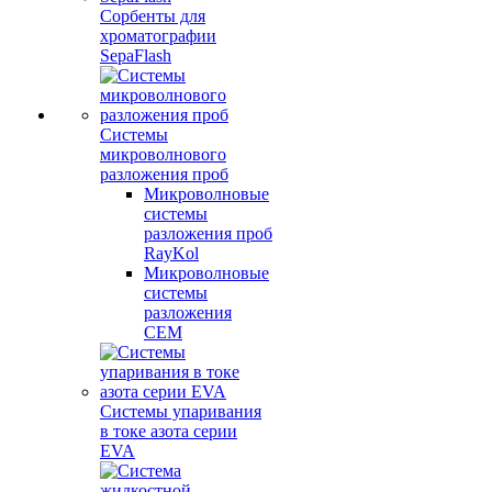
Сорбенты для
хроматографии
SepaFlash
Системы
микроволнового
разложения проб
Микроволновые
системы
разложения проб
RayKol
Микроволновые
системы
разложения
CEM
Системы упаривания
в токе азота серии
EVA