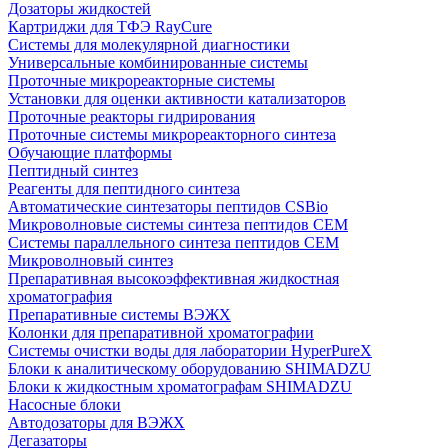
Дозаторы жидкостей
Картриджи для ТФЭ RayCure
Системы для молекулярной диагностики
Универсальные комбинированные системы
Проточные микрореакторные системы
Установки для оценки активности катализаторов
Проточные реакторы гидрирования
Проточные системы микрореакторного синтеза
Обучающие платформы
Пептидный синтез
Реагенты для пептидного синтеза
Автоматические синтезаторы пептидов CSBio
Микроволновые системы синтеза пептидов CEM
Системы параллельного синтеза пептидов CEM
Микроволновый синтез
Препаративная высокоэффективная жидкостная
хроматография
Препаративные системы ВЭЖХ
Колонки для препаративной хроматографии
Системы очистки воды для лаборатории HyperPureX
Блоки к аналитическому оборудованию SHIMADZU
Блоки к жидкостным хроматографам SHIMADZU
Насосные блоки
Автодозаторы для ВЭЖХ
Дегазаторы