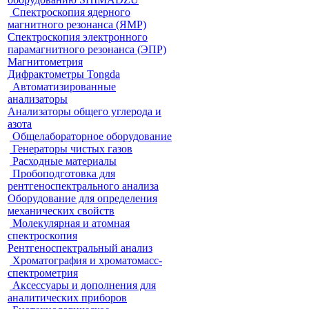
Спектроскопия ядерного
магнитного резонанса (ЯМР)
Спектроскопия электронного
парамагнитного резонанса (ЭПР)
Магнитометрия
Дифрактометры Tongda
Автоматизированные
анализаторы
Анализаторы общего углерода и
азота
Общелабораторное оборудование
Генераторы чистых газов
Расходные материалы
Пробоподготовка для
рентгеноспектрального анализа
Оборудование для определения
механических свойств
Молекулярная и атомная
спектроскопия
Рентгеноспектральный анализ
Хроматография и хроматомасс-
спектрометрия
Аксессуары и дополнения для
аналитических приборов