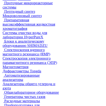
Проточные микрореакторные
системы
Пептидный синтез
Микроволновый синтез
Препаративная
высокоэффективная жидкостная
хроматография
Системы очистки воды для
лаборатории HyperPureX
Блоки к аналитическому
оборудованию SHIMADZU
Спектроскопия ядерного
магнитного резонанса (ЯМР)
Спектроскопия электронного
парамагнитного резонанса (ЭПР)
Магнитометрия
Дифрактометры Tongda
Автоматизированные
анализаторы
Анализаторы общего углерода и
азота
Общелабораторное оборудование
Генераторы чистых газов
Расходные материалы
Пробоподготовка для