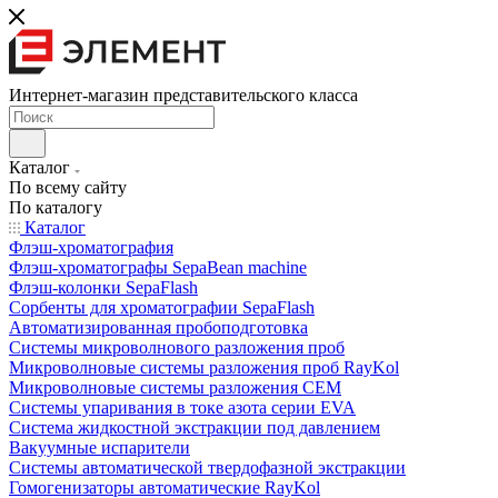
Интернет-магазин представительского класса
Каталог
По всему сайту
По каталогу
Каталог
Флэш-хроматография
Флэш-хроматографы SepaBean machine
Флэш-колонки SepaFlash
Сорбенты для хроматографии SepaFlash
Автоматизированная пробоподготовка
Системы микроволнового разложения проб
Микроволновые системы разложения проб RayKol
Микроволновые системы разложения CEM
Системы упаривания в токе азота серии EVA
Система жидкостной экстракции под давлением
Вакуумные испарители
Системы автоматической твердофазной экстракции
Гомогенизаторы автоматические RayKol