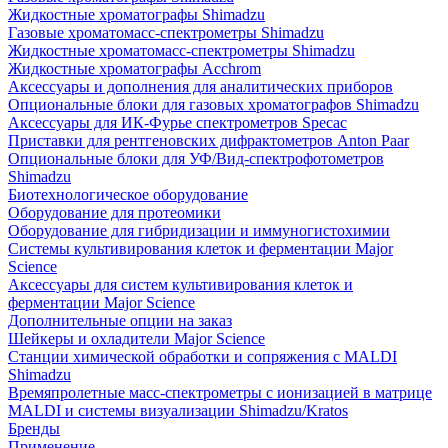
Жидкостные хроматографы Shimadzu
Газовые хроматомасс-спектрометры Shimadzu
Жидкостные хроматомасс-спектрометры Shimadzu
Жидкостные хроматографы Acchrom
Аксессуары и дополнения для аналитических приборов
Опциональные блоки для газовых хроматографов Shimadzu
Аксессуары для ИК-Фурье спектрометров Specac
Приставки для рентгеновских дифрактометров Anton Paar
Опциональные блоки для УФ/Вид-спектрофотометров
Shimadzu
Биотехнологическое оборудование
Оборудование для протеомики
Оборудование для гибридизации и иммуногистохимии
Системы культивирования клеток и ферментации Major
Science
Аксессуары для систем культивирования клеток и
ферментации Major Science
Дополнительные опции на заказ
Шейкеры и охладители Major Science
Станции химической обработки и сопряжения с MALDI
Shimadzu
Времяпролетные масс-спектрометры с ионизацией в матрице
MALDI и системы визуализации Shimadzu/Kratos
Бренды
Применение