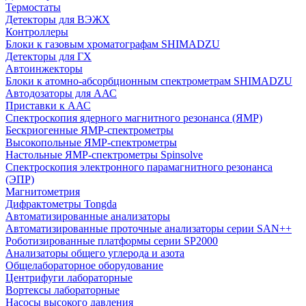
Термостаты
Детекторы для ВЭЖХ
Контроллеры
Блоки к газовым хроматографам SHIMADZU
Детекторы для ГХ
Автоинжекторы
Блоки к атомно-абсорбционным спектрометрам SHIMADZU
Автодозаторы для ААС
Приставки к ААС
Спектроскопия ядерного магнитного резонанса (ЯМР)
Бескриогенные ЯМР‑спектрометры
Высокопольные ЯМР‑спектрометры
Настольные ЯМР‑спектрометры Spinsolve
Спектроскопия электронного парамагнитного резонанса
(ЭПР)
Магнитометрия
Дифрактометры Tongda
Автоматизированные анализаторы
Автоматизированные проточные анализаторы серии SAN++
Роботизированные платформы серии SP2000
Анализаторы общего углерода и азота
Общелабораторное оборудование
Центрифуги лабораторные
Вортексы лабораторные
Насосы высокого давления