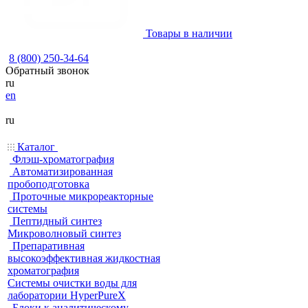
Товары в наличии
8 (800) 250-34-64
Обратный звонок
ru
en
ru
Каталог
Флэш-хроматография
Автоматизированная
пробоподготовка
Проточные микрореакторные
системы
Пептидный синтез
Микроволновый синтез
Препаративная
высокоэффективная жидкостная
хроматография
Системы очистки воды для
лаборатории HyperPureX
Блоки к аналитическому