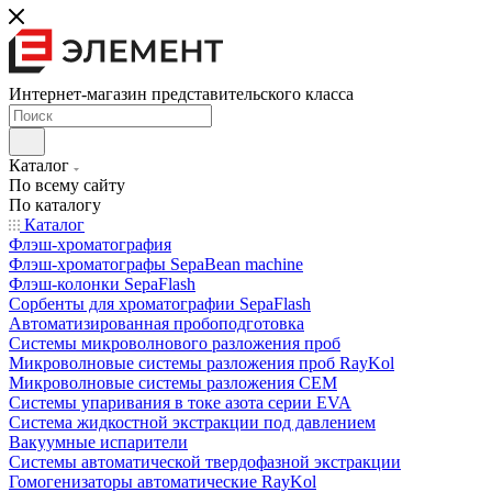
Интернет-магазин представительского класса
Каталог
По всему сайту
По каталогу
Каталог
Флэш-хроматография
Флэш-хроматографы SepaBean machine
Флэш-колонки SepaFlash
Сорбенты для хроматографии SepaFlash
Автоматизированная пробоподготовка
Системы микроволнового разложения проб
Микроволновые системы разложения проб RayKol
Микроволновые системы разложения CEM
Системы упаривания в токе азота серии EVA
Система жидкостной экстракции под давлением
Вакуумные испарители
Системы автоматической твердофазной экстракции
Гомогенизаторы автоматические RayKol