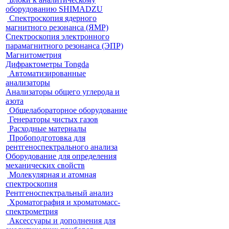
оборудованию SHIMADZU
Спектроскопия ядерного
магнитного резонанса (ЯМР)
Спектроскопия электронного
парамагнитного резонанса (ЭПР)
Магнитометрия
Дифрактометры Tongda
Автоматизированные
анализаторы
Анализаторы общего углерода и
азота
Общелабораторное оборудование
Генераторы чистых газов
Расходные материалы
Пробоподготовка для
рентгеноспектрального анализа
Оборудование для определения
механических свойств
Молекулярная и атомная
спектроскопия
Рентгеноспектральный анализ
Хроматография и хроматомасс-
спектрометрия
Аксессуары и дополнения для