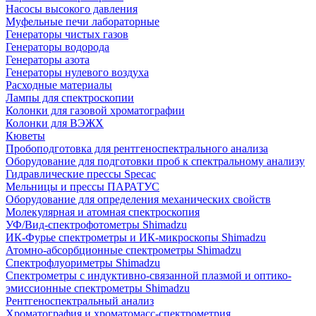
Насосы высокого давления
Муфельные печи лабораторные
Генераторы чистых газов
Генераторы водорода
Генераторы азота
Генераторы нулевого воздуха
Расходные материалы
Лампы для спектроскопии
Колонки для газовой хроматографии
Колонки для ВЭЖХ
Кюветы
Пробоподготовка для рентгеноспектрального анализа
Оборудование для подготовки проб к спектральному анализу
Гидравлические прессы Specac
Мельницы и прессы ПАРАТУС
Оборудование для определения механических свойств
Молекулярная и атомная спектроскопия
УФ/Вид-спектрофотометры Shimadzu
ИК-Фурье спектрометры и ИК-микроскопы Shimadzu
Атомно-абсорбционные спектрометры Shimadzu
Спектрофлуориметры Shimadzu
Спектрометры с индуктивно-связанной плазмой и оптико-
эмиссионные спектрометры Shimadzu
Рентгеноспектральный анализ
Хроматография и хроматомасс-спектрометрия