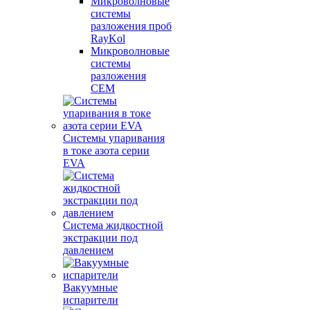
Микроволновые
системы
разложения проб
RayKol
Микроволновые
системы
разложения
CEM
Системы упаривания
в токе азота серии
EVA
Система жидкостной
экстракции под
давлением
Вакуумные
испарители