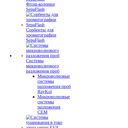
Флэш-колонки
SepaFlash
Сорбенты для
хроматографии
SepaFlash
Системы
микроволнового
разложения проб
Микроволновые
системы
разложения проб
RayKol
Микроволновые
системы
разложения
CEM