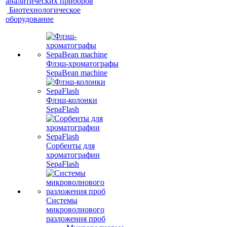
аналитических приборов
Биотехнологическое
оборудование
Флэш-хроматографы
SepaBean machine
Флэш-колонки
SepaFlash
Сорбенты для
хроматографии
SepaFlash
Системы
микроволнового
разложения проб