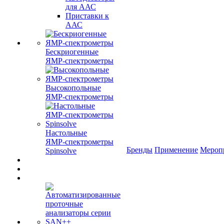
для ААС
Приставки к
ААС
Бескриогенные
ЯМР‑спектрометры
Высокопольные
ЯМР‑спектрометры
Настольные
ЯМР‑спектрометры
Бренды
Применение
Мероп
Spinsolve