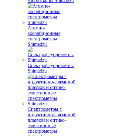
микроскопы Shimadzu
Атомно-
абсорбционные
спектрометры
Shimadzu
Спектрофлуориметры
Shimadzu
Спектрометры с
индуктивно-связанной
плазмой и оптико-
эмиссионные
спектрометры