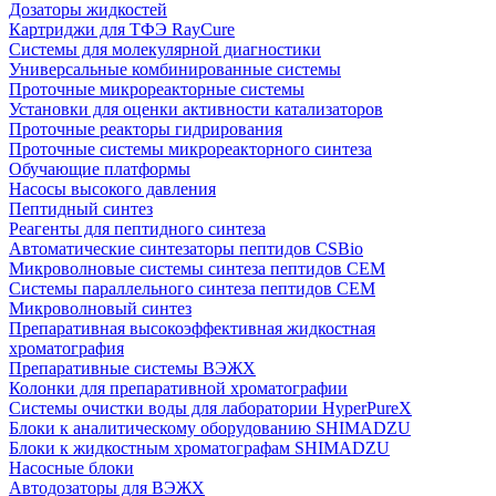
Дозаторы жидкостей
Картриджи для ТФЭ RayCure
Системы для молекулярной диагностики
Универсальные комбинированные системы
Проточные микрореакторные системы
Установки для оценки активности катализаторов
Проточные реакторы гидрирования
Проточные системы микрореакторного синтеза
Обучающие платформы
Насосы высокого давления
Пептидный синтез
Реагенты для пептидного синтеза
Автоматические синтезаторы пептидов CSBio
Микроволновые системы синтеза пептидов CEM
Системы параллельного синтеза пептидов CEM
Микроволновый синтез
Препаративная высокоэффективная жидкостная
хроматография
Препаративные системы ВЭЖХ
Колонки для препаративной хроматографии
Системы очистки воды для лаборатории HyperPureX
Блоки к аналитическому оборудованию SHIMADZU
Блоки к жидкостным хроматографам SHIMADZU
Насосные блоки
Автодозаторы для ВЭЖХ