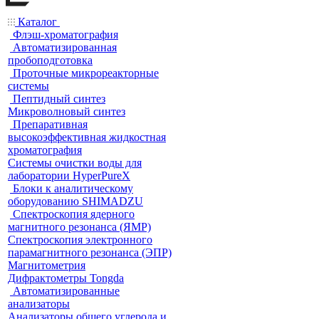
Каталог
Флэш-хроматография
Автоматизированная
пробоподготовка
Проточные микрореакторные
системы
Пептидный синтез
Микроволновый синтез
Препаративная
высокоэффективная жидкостная
хроматография
Системы очистки воды для
лаборатории HyperPureX
Блоки к аналитическому
оборудованию SHIMADZU
Спектроскопия ядерного
магнитного резонанса (ЯМР)
Спектроскопия электронного
парамагнитного резонанса (ЭПР)
Магнитометрия
Дифрактометры Tongda
Автоматизированные
анализаторы
Анализаторы общего углерода и