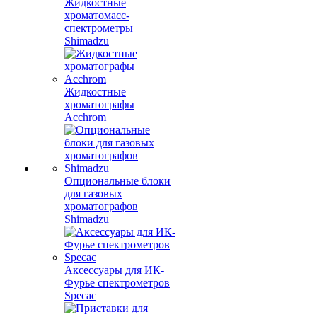
Жидкостные
хроматомасс-
спектрометры
Shimadzu
Жидкостные
хроматографы
Acchrom
Опциональные блоки
для газовых
хроматографов
Shimadzu
Аксессуары для ИК-
Фурье спектрометров
Specac