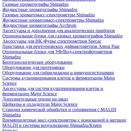
Газовые хроматографы Shimadzu
Жидкостные хроматографы Shimadzu
Газовые хроматомасс-спектрометры Shimadzu
Жидкостные хроматомасс-спектрометры Shimadzu
Жидкостные хроматографы Acchrom
Аксессуары и дополнения для аналитических приборов
Опциональные блоки для газовых хроматографов Shimadzu
Аксессуары для ИК-Фурье спектрометров Specac
Приставки для рентгеновских дифрактометров Anton Paar
Опциональные блоки для УФ/Вид-спектрофотометров
Shimadzu
Биотехнологическое оборудование
Оборудование для протеомики
Оборудование для гибридизации и иммуногистохимии
Системы культивирования клеток и ферментации Major
Science
Аксессуары для систем культивирования клеток и
ферментации Major Science
Дополнительные опции на заказ
Шейкеры и охладители Major Science
Станции химической обработки и сопряжения с MALDI
Shimadzu
Времяпролетные масс-спектрометры с ионизацией в матрице
MALDI и системы визуализации Shimadzu/Kratos
Бренды