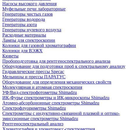
Насосы высокого давления
Муфельные печи лабораторные
Генераторы чистых газов
Генераторы водорода
Генераторы азота
Генераторы нулевого воздуха
Расходные материалы
Лампы для спектроскопии
Колонки для газовой хроматографии
Колонки для ВЭЖХ
Кюветы
Пробоподготовка для рентгеноспектрального анализа
Оборудование для подготовки проб к спектральному анализу
Гидравлические прессы Specac
Мельницы и прессы ПАРАТУС
Оборудование для определения механических свойств
Молекулярная и атомная спектроскопия
УФ/Вид-спектрофотометры Shimadzu
ИК-Фурье спектрометры и ИК-микроскопы Shimadzu
Атомно-абсорбционные спектрометры Shimadzu
Спектрофлуориметры Shimadzu
Спектрометры с индуктивно-связанной плазмой и оптико-
эмиссионные спектрометры Shimadzu
Рентгеноспектральный анализ
Хроматография и хроматомасс-спектрометрия