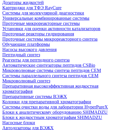
Дозаторы жидкостей
Картриджи для ТФЭ RayCure
Системы для молекулярной диагностики
Универсальные комбинированные системы
Проточные микрореакторные системы
Установки для оценки активности катализаторов
Проточные реакторы гидрирования
Проточные системы микрореакторного синтеза
Обучающие платформы
Насосы высокого давления
Пептидный синтез
Реагенты для пептидного синтеза
Автоматические синтезаторы пептидов CSBio
Микроволновые системы синтеза пептидов CEM
Системы параллельного синтеза пептидов CEM
Микроволновый синтез
Препаративная высокоэффективная жидкостная
хроматография
Препаративные системы ВЭЖХ
Колонки для препаративной хроматографии
Системы очистки воды для лаборатории HyperPureX
Блоки к аналитическому оборудованию SHIMADZU
Блоки к жидкостным хроматографам SHIMADZU
Насосные блоки
Автодозаторы для ВЭЖХ