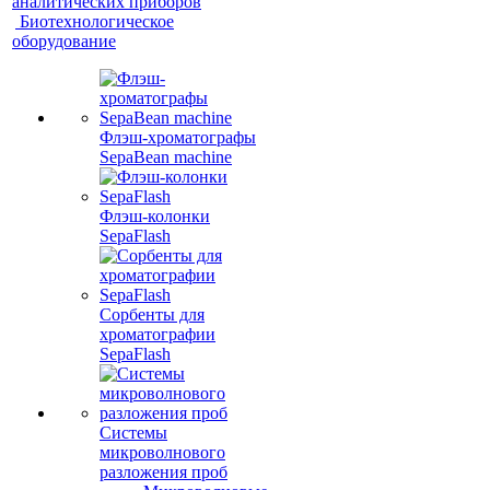
аналитических приборов
Биотехнологическое
оборудование
Флэш-хроматографы
SepaBean machine
Флэш-колонки
SepaFlash
Сорбенты для
хроматографии
SepaFlash
Системы
микроволнового
разложения проб