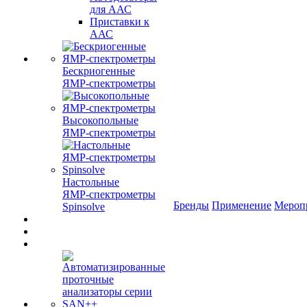
для ААС
Приставки к
ААС
Бескриогенные
ЯМР‑спектрометры
Высокопольные
ЯМР‑спектрометры
Настольные
ЯМР‑спектрометры
Бренды
Применение
Мероп
Spinsolve