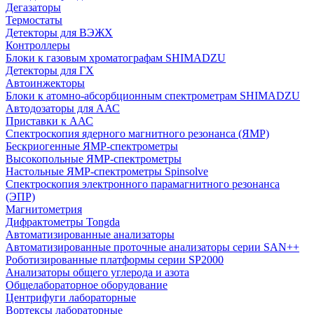
Дегазаторы
Термостаты
Детекторы для ВЭЖХ
Контроллеры
Блоки к газовым хроматографам SHIMADZU
Детекторы для ГХ
Автоинжекторы
Блоки к атомно-абсорбционным спектрометрам SHIMADZU
Автодозаторы для ААС
Приставки к ААС
Спектроскопия ядерного магнитного резонанса (ЯМР)
Бескриогенные ЯМР‑спектрометры
Высокопольные ЯМР‑спектрометры
Настольные ЯМР‑спектрометры Spinsolve
Спектроскопия электронного парамагнитного резонанса
(ЭПР)
Магнитометрия
Дифрактометры Tongda
Автоматизированные анализаторы
Автоматизированные проточные анализаторы серии SAN++
Роботизированные платформы серии SP2000
Анализаторы общего углерода и азота
Общелабораторное оборудование
Центрифуги лабораторные
Вортексы лабораторные