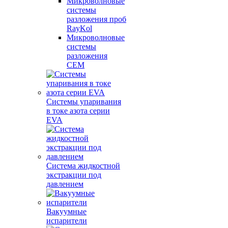
Микроволновые
системы
разложения проб
RayKol
Микроволновые
системы
разложения
CEM
Системы упаривания
в токе азота серии
EVA
Система жидкостной
экстракции под
давлением
Вакуумные
испарители