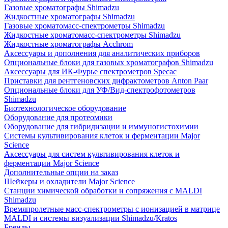
Газовые хроматографы Shimadzu
Жидкостные хроматографы Shimadzu
Газовые хроматомасс-спектрометры Shimadzu
Жидкостные хроматомасс-спектрометры Shimadzu
Жидкостные хроматографы Acchrom
Аксессуары и дополнения для аналитических приборов
Опциональные блоки для газовых хроматографов Shimadzu
Аксессуары для ИК-Фурье спектрометров Specac
Приставки для рентгеновских дифрактометров Anton Paar
Опциональные блоки для УФ/Вид-спектрофотометров
Shimadzu
Биотехнологическое оборудование
Оборудование для протеомики
Оборудование для гибридизации и иммуногистохимии
Системы культивирования клеток и ферментации Major
Science
Аксессуары для систем культивирования клеток и
ферментации Major Science
Дополнительные опции на заказ
Шейкеры и охладители Major Science
Станции химической обработки и сопряжения с MALDI
Shimadzu
Времяпролетные масс-спектрометры с ионизацией в матрице
MALDI и системы визуализации Shimadzu/Kratos
Бренды