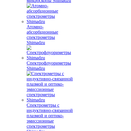
микроскопы Shimadzu
Атомно-
абсорбционные
спектрометры
Shimadzu
Спектрофлуориметры
Shimadzu
Спектрометры с
индуктивно-связанной
плазмой и оптико-
эмиссионные
спектрометры