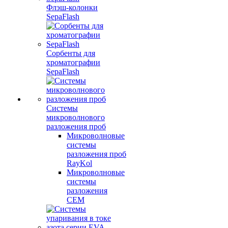
Флэш-колонки
SepaFlash
Сорбенты для
хроматографии
SepaFlash
Системы
микроволнового
разложения проб
Микроволновые
системы
разложения проб
RayKol
Микроволновые
системы
разложения
CEM