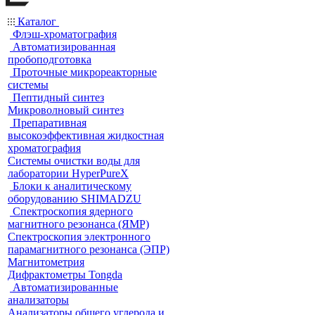
Каталог
Флэш-хроматография
Автоматизированная
пробоподготовка
Проточные микрореакторные
системы
Пептидный синтез
Микроволновый синтез
Препаративная
высокоэффективная жидкостная
хроматография
Системы очистки воды для
лаборатории HyperPureX
Блоки к аналитическому
оборудованию SHIMADZU
Спектроскопия ядерного
магнитного резонанса (ЯМР)
Спектроскопия электронного
парамагнитного резонанса (ЭПР)
Магнитометрия
Дифрактометры Tongda
Автоматизированные
анализаторы
Анализаторы общего углерода и