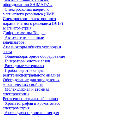
оборудованию SHIMADZU
Спектроскопия ядерного
магнитного резонанса (ЯМР)
Спектроскопия электронного
парамагнитного резонанса (ЭПР)
Магнитометрия
Дифрактометры Tongda
Автоматизированные
анализаторы
Анализаторы общего углерода и
азота
Общелабораторное оборудование
Генераторы чистых газов
Расходные материалы
Пробоподготовка для
рентгеноспектрального анализа
Оборудование для определения
механических свойств
Молекулярная и атомная
спектроскопия
Рентгеноспектральный анализ
Хроматография и хроматомасс-
спектрометрия
Аксессуары и дополнения для