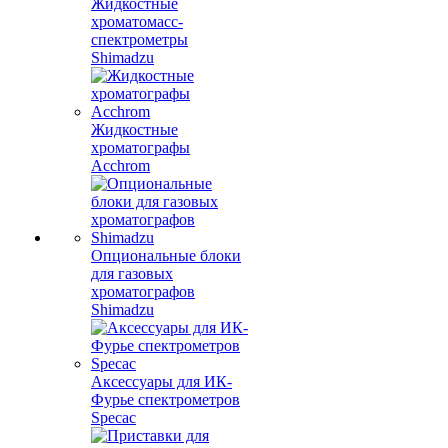
Жидкостные
хроматомасс-
спектрометры
Shimadzu
Жидкостные
хроматографы
Acchrom
Опциональные блоки
для газовых
хроматографов
Shimadzu
Аксессуары для ИК-
Фурье спектрометров
Specac