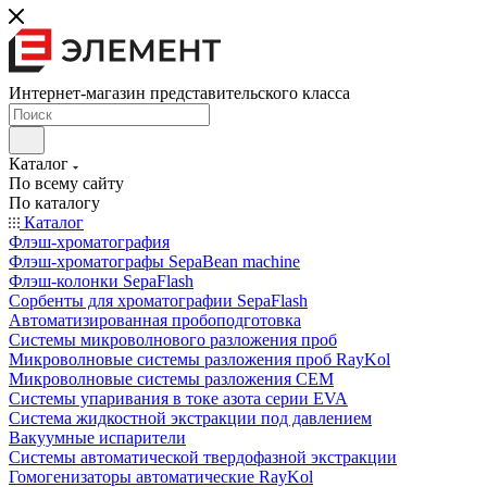
Интернет-магазин представительского класса
Каталог
По всему сайту
По каталогу
Каталог
Флэш-хроматография
Флэш-хроматографы SepaBean machine
Флэш-колонки SepaFlash
Сорбенты для хроматографии SepaFlash
Автоматизированная пробоподготовка
Системы микроволнового разложения проб
Микроволновые системы разложения проб RayKol
Микроволновые системы разложения CEM
Системы упаривания в токе азота серии EVA
Система жидкостной экстракции под давлением
Вакуумные испарители
Системы автоматической твердофазной экстракции
Гомогенизаторы автоматические RayKol