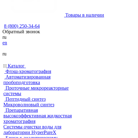
Товары в наличии
8 (800) 250-34-64
Обратный звонок
ru
en
ru
Каталог
Флэш-хроматография
Автоматизированная
пробоподготовка
Проточные микрореакторные
системы
Пептидный синтез
Микроволновый синтез
Препаративная
высокоэффективная жидкостная
хроматография
Системы очистки воды для
лаборатории HyperPureX
Блоки к аналитическому