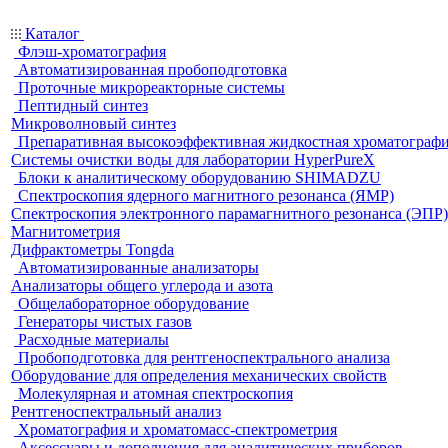
Каталог
Флэш-хроматография
Автоматизированная пробоподготовка
Проточные микрореакторные системы
Пептидный синтез
Микроволновый синтез
Препаративная высокоэффективная жидкостная хроматограф
Системы очистки воды для лаборатории HyperPureX
Блоки к аналитическому оборудованию SHIMADZU
Спектроскопия ядерного магнитного резонанса (ЯМР)
Спектроскопия электронного парамагнитного резонанса (ЭПР)
Магнитометрия
Дифрактометры Tongda
Автоматизированные анализаторы
Анализаторы общего углерода и азота
Общелабораторное оборудование
Генераторы чистых газов
Расходные материалы
Пробоподготовка для рентгеноспектрального анализа
Оборудование для определения механических свойств
Молекулярная и атомная спектроскопия
Рентгеноспектральный анализ
Хроматография и хроматомасс-спектрометрия
Аксессуары и дополнения для аналитических приборов