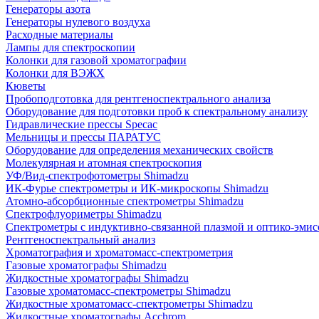
Генераторы азота
Генераторы нулевого воздуха
Расходные материалы
Лампы для спектроскопии
Колонки для газовой хроматографии
Колонки для ВЭЖХ
Кюветы
Пробоподготовка для рентгеноспектрального анализа
Оборудование для подготовки проб к спектральному анализу
Гидравлические прессы Specac
Мельницы и прессы ПАРАТУС
Оборудование для определения механических свойств
Молекулярная и атомная спектроскопия
УФ/Вид-спектрофотометры Shimadzu
ИК-Фурье спектрометры и ИК-микроскопы Shimadzu
Атомно-абсорбционные спектрометры Shimadzu
Спектрофлуориметры Shimadzu
Спектрометры с индуктивно-связанной плазмой и оптико-эми
Рентгеноспектральный анализ
Хроматография и хроматомасс-спектрометрия
Газовые хроматографы Shimadzu
Жидкостные хроматографы Shimadzu
Газовые хроматомасс-спектрометры Shimadzu
Жидкостные хроматомасс-спектрометры Shimadzu
Жидкостные хроматографы Acchrom