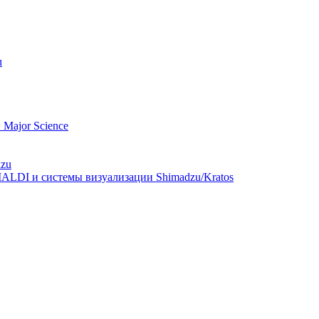
u
Major Science
dzu
ALDI и системы визуализации Shimadzu/Kratos