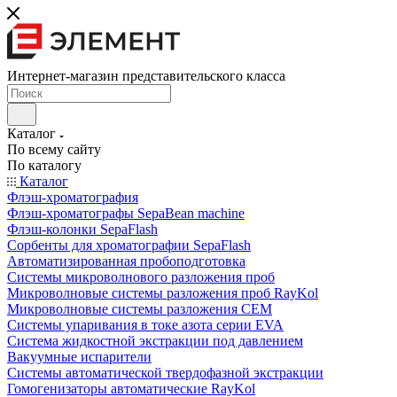
Интернет-магазин представительского класса
Каталог
По всему сайту
По каталогу
Каталог
Флэш-хроматография
Флэш-хроматографы SepaBean machine
Флэш-колонки SepaFlash
Сорбенты для хроматографии SepaFlash
Автоматизированная пробоподготовка
Системы микроволнового разложения проб
Микроволновые системы разложения проб RayKol
Микроволновые системы разложения CEM
Системы упаривания в токе азота серии EVA
Система жидкостной экстракции под давлением
Вакуумные испарители
Системы автоматической твердофазной экстракции
Гомогенизаторы автоматические RayKol