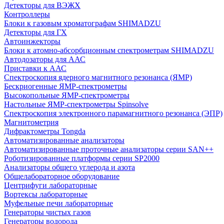
Детекторы для ВЭЖХ
Контроллеры
Блоки к газовым хроматографам SHIMADZU
Детекторы для ГХ
Автоинжекторы
Блоки к атомно-абсорбционным спектрометрам SHIMADZU
Автодозаторы для ААС
Приставки к ААС
Спектроскопия ядерного магнитного резонанса (ЯМР)
Бескриогенные ЯМР‑спектрометры
Высокопольные ЯМР‑спектрометры
Настольные ЯМР‑спектрометры Spinsolve
Спектроскопия электронного парамагнитного резонанса (ЭПР)
Магнитометрия
Дифрактометры Tongda
Автоматизированные анализаторы
Автоматизированные проточные анализаторы серии SAN++
Роботизированные платформы серии SP2000
Анализаторы общего углерода и азота
Общелабораторное оборудование
Центрифуги лабораторные
Вортексы лабораторные
Муфельные печи лабораторные
Генераторы чистых газов
Генераторы водорода