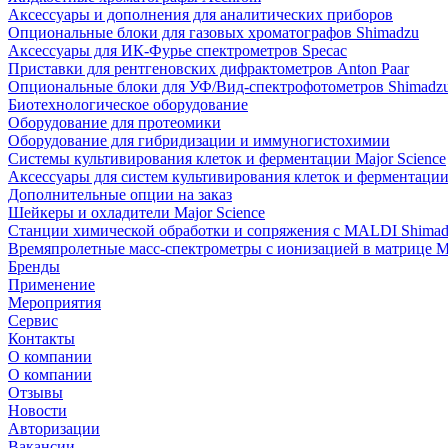
Аксессуары и дополнения для аналитических приборов
Опциональные блоки для газовых хроматографов Shimadzu
Аксессуары для ИК-Фурье спектрометров Specac
Приставки для рентгеновских дифрактометров Anton Paar
Опциональные блоки для УФ/Вид-спектрофотометров Shimadz
Биотехнологическое оборудование
Оборудование для протеомики
Оборудование для гибридизации и иммуногистохимии
Системы культивирования клеток и ферментации Major Science
Аксессуары для систем культивирования клеток и ферментации 
Дополнительные опции на заказ
Шейкеры и охладители Major Science
Станции химической обработки и сопряжения с MALDI Shima
Времяпролетные масс-спектрометры с ионизацией в матрице M
Бренды
Применение
Мероприятия
Сервис
Контакты
О компании
О компании
Отзывы
Новости
Авторизации
Вакансии