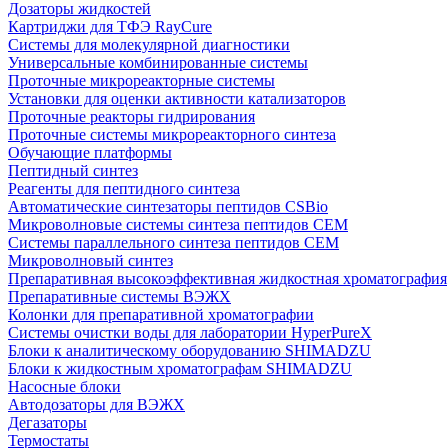
Дозаторы жидкостей
Картриджи для ТФЭ RayCure
Системы для молекулярной диагностики
Универсальные комбинированные системы
Проточные микрореакторные системы
Установки для оценки активности катализаторов
Проточные реакторы гидрирования
Проточные системы микрореакторного синтеза
Обучающие платформы
Пептидный синтез
Реагенты для пептидного синтеза
Автоматические синтезаторы пептидов CSBio
Микроволновые системы синтеза пептидов CEM
Системы параллельного синтеза пептидов CEM
Микроволновый синтез
Препаративная высокоэффективная жидкостная хроматография
Препаративные системы ВЭЖХ
Колонки для препаративной хроматографии
Системы очистки воды для лаборатории HyperPureX
Блоки к аналитическому оборудованию SHIMADZU
Блоки к жидкостным хроматографам SHIMADZU
Насосные блоки
Автодозаторы для ВЭЖХ
Дегазаторы
Термостаты