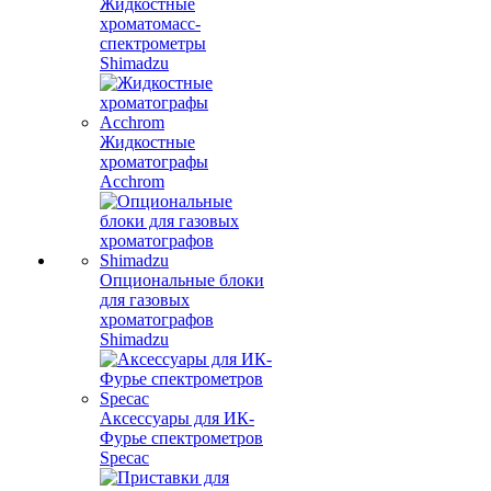
Жидкостные
хроматомасс-
спектрометры
Shimadzu
Жидкостные
хроматографы
Acchrom
Опциональные блоки
для газовых
хроматографов
Shimadzu
Аксессуары для ИК-
Фурье спектрометров
Specac