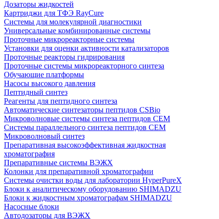
Дозаторы жидкостей
Картриджи для ТФЭ RayCure
Системы для молекулярной диагностики
Универсальные комбинированные системы
Проточные микрореакторные системы
Установки для оценки активности катализаторов
Проточные реакторы гидрирования
Проточные системы микрореакторного синтеза
Обучающие платформы
Насосы высокого давления
Пептидный синтез
Реагенты для пептидного синтеза
Автоматические синтезаторы пептидов CSBio
Микроволновые системы синтеза пептидов CEM
Системы параллельного синтеза пептидов CEM
Микроволновый синтез
Препаративная высокоэффективная жидкостная
хроматография
Препаративные системы ВЭЖХ
Колонки для препаративной хроматографии
Системы очистки воды для лаборатории HyperPureX
Блоки к аналитическому оборудованию SHIMADZU
Блоки к жидкостным хроматографам SHIMADZU
Насосные блоки
Автодозаторы для ВЭЖХ