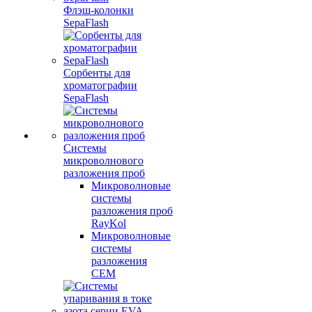
Флэш-колонки
SepaFlash
Сорбенты для
хроматографии
SepaFlash
Системы
микроволнового
разложения проб
Микроволновые
системы
разложения проб
RayKol
Микроволновые
системы
разложения
CEM