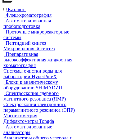
Каталог
Флэш-хроматография
Автоматизированная
пробоподготовка
Проточные микрореакторные
системы
Пептидный синтез
Микроволновый синтез
Препаративная
высокоэффективная жидкостная
хроматография
Системы очистки воды для
лаборатории HyperPureX
Блоки к аналитическому
оборудованию SHIMADZU
Спектроскопия ядерного
магнитного резонанса (ЯМР)
Спектроскопия электронного
парамагнитного резонанса (ЭПР)
Магнитометрия
Дифрактометры Tongda
Автоматизированные
анализаторы
Анализаторы общего углерода и