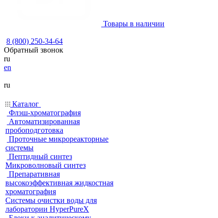
Товары в наличии
8 (800) 250-34-64
Обратный звонок
ru
en
ru
Каталог
Флэш-хроматография
Автоматизированная
пробоподготовка
Проточные микрореакторные
системы
Пептидный синтез
Микроволновый синтез
Препаративная
высокоэффективная жидкостная
хроматография
Системы очистки воды для
лаборатории HyperPureX
Блоки к аналитическому