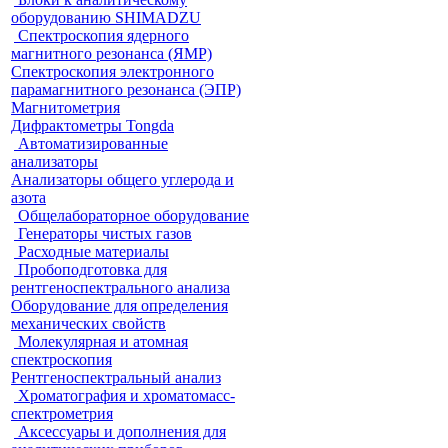
оборудованию SHIMADZU
Спектроскопия ядерного
магнитного резонанса (ЯМР)
Спектроскопия электронного
парамагнитного резонанса (ЭПР)
Магнитометрия
Дифрактометры Tongda
Автоматизированные
анализаторы
Анализаторы общего углерода и
азота
Общелабораторное оборудование
Генераторы чистых газов
Расходные материалы
Пробоподготовка для
рентгеноспектрального анализа
Оборудование для определения
механических свойств
Молекулярная и атомная
спектроскопия
Рентгеноспектральный анализ
Хроматография и хроматомасс-
спектрометрия
Аксессуары и дополнения для