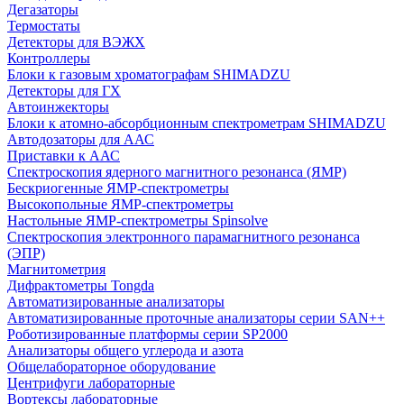
Дегазаторы
Термостаты
Детекторы для ВЭЖХ
Контроллеры
Блоки к газовым хроматографам SHIMADZU
Детекторы для ГХ
Автоинжекторы
Блоки к атомно-абсорбционным спектрометрам SHIMADZU
Автодозаторы для ААС
Приставки к ААС
Спектроскопия ядерного магнитного резонанса (ЯМР)
Бескриогенные ЯМР‑спектрометры
Высокопольные ЯМР‑спектрометры
Настольные ЯМР‑спектрометры Spinsolve
Спектроскопия электронного парамагнитного резонанса
(ЭПР)
Магнитометрия
Дифрактометры Tongda
Автоматизированные анализаторы
Автоматизированные проточные анализаторы серии SAN++
Роботизированные платформы серии SP2000
Анализаторы общего углерода и азота
Общелабораторное оборудование
Центрифуги лабораторные
Вортексы лабораторные