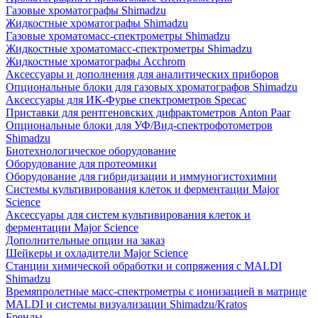
Газовые хроматографы Shimadzu
Жидкостные хроматографы Shimadzu
Газовые хроматомасс-спектрометры Shimadzu
Жидкостные хроматомасс-спектрометры Shimadzu
Жидкостные хроматографы Acchrom
Аксессуары и дополнения для аналитических приборов
Опциональные блоки для газовых хроматографов Shimadzu
Аксессуары для ИК-Фурье спектрометров Specac
Приставки для рентгеновских дифрактометров Anton Paar
Опциональные блоки для УФ/Вид-спектрофотометров
Shimadzu
Биотехнологическое оборудование
Оборудование для протеомики
Оборудование для гибридизации и иммуногистохимии
Системы культивирования клеток и ферментации Major
Science
Аксессуары для систем культивирования клеток и
ферментации Major Science
Дополнительные опции на заказ
Шейкеры и охладители Major Science
Станции химической обработки и сопряжения с MALDI
Shimadzu
Времяпролетные масс-спектрометры с ионизацией в матрице
MALDI и системы визуализации Shimadzu/Kratos
Бренды