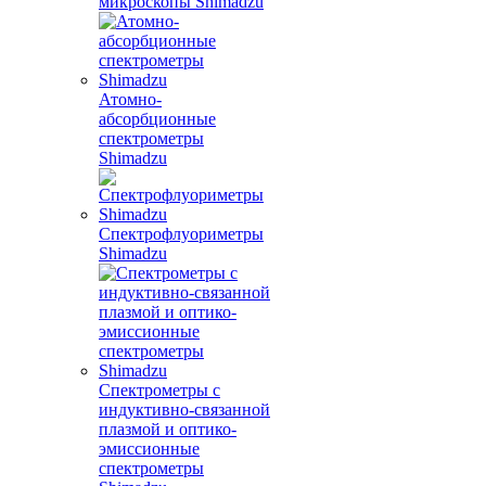
микроскопы Shimadzu
Атомно-
абсорбционные
спектрометры
Shimadzu
Спектрофлуориметры
Shimadzu
Спектрометры с
индуктивно-связанной
плазмой и оптико-
эмиссионные
спектрометры