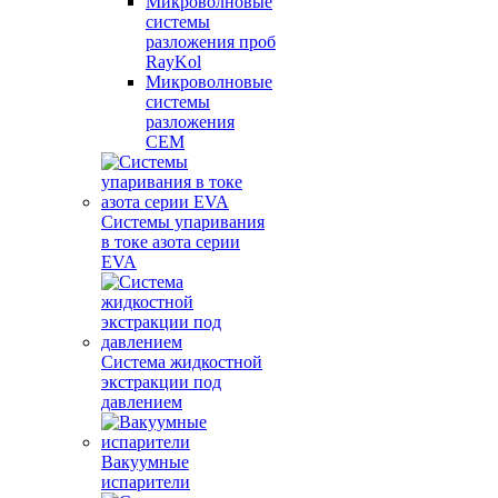
Микроволновые
системы
разложения проб
RayKol
Микроволновые
системы
разложения
CEM
Системы упаривания
в токе азота серии
EVA
Система жидкостной
экстракции под
давлением
Вакуумные
испарители