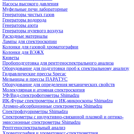
Насосы высокого давления
Муфельные печи лабораторные
Генераторы чистых газов
Генераторы водорода
Генераторы азота
Генераторы нулевого воздуха
Расходные материалы
Лампы для спектроскопии
Колонки для газовой хроматографии
Колонки для ВЭЖХ
Кюветы
Пробоподготовка для рентгеноспектрального анализа
Оборудование для подготовки проб к спектральному анализу
Гидравлические прессы Specac
Мельницы и прессы ПАРАТУС
Оборудование для определения механических свойств
Молекулярная и атомная спектроскопия
УФ/Вид-спектрофотометры Shimadzu
ИК-Фурье спектрометры и ИК-микроскопы Shimadzu
Атомно-абсорбционные спектрометры Shimadzu
Спектрофлуориметры Shimadzu
Спектрометры с индуктивно-связанной плазмой и оптико-
эмиссионные спектрометры Shimadzu
Рентгеноспектральный анализ
Хроматография и хроматомасс-спектрометрия