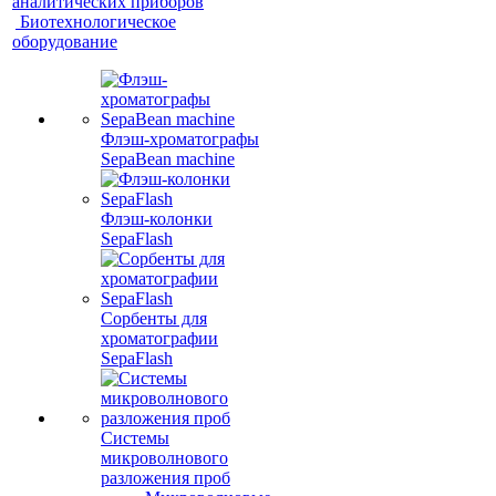
аналитических приборов
Биотехнологическое
оборудование
Флэш-хроматографы
SepaBean machine
Флэш-колонки
SepaFlash
Сорбенты для
хроматографии
SepaFlash
Системы
микроволнового
разложения проб