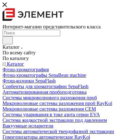
Интернет-магазин представительского класса
Каталог
По всему сайту
По каталогу
Каталог
Флэш-хроматография
Флэш-хроматографы SepaBean machine
Флэш-колонки SepaFlash
Сорбенты для хроматографии SepaFlash
Автоматизированная пробоподготовка
Системы микроволнового разложения проб
Микроволновые системы разложения проб RayKol
Микроволновые системы разложения CEM
Системы упаривания в токе азота серии EVA
Система жидкостной экстракции под давлением
Вакуумные испарители
Системы автоматической твердофазной экстракции
Гомогенизаторы автоматические RayKol