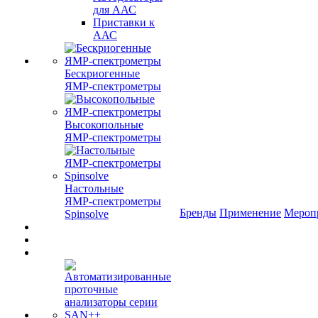
для ААС
Приставки к
ААС
Бескриогенные
ЯМР‑спектрометры
Высокопольные
ЯМР‑спектрометры
Настольные
ЯМР‑спектрометры
Бренды
Применение
Мероп
Spinsolve