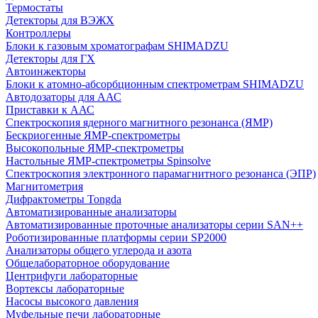
Термостаты
Детекторы для ВЭЖХ
Контроллеры
Блоки к газовым хроматографам SHIMADZU
Детекторы для ГХ
Автоинжекторы
Блоки к атомно-абсорбционным спектрометрам SHIMADZU
Автодозаторы для ААС
Приставки к ААС
Спектроскопия ядерного магнитного резонанса (ЯМР)
Бескриогенные ЯМР‑спектрометры
Высокопольные ЯМР‑спектрометры
Настольные ЯМР‑спектрометры Spinsolve
Спектроскопия электронного парамагнитного резонанса (ЭПР)
Магнитометрия
Дифрактометры Tongda
Автоматизированные анализаторы
Автоматизированные проточные анализаторы серии SAN++
Роботизированные платформы серии SP2000
Анализаторы общего углерода и азота
Общелабораторное оборудование
Центрифуги лабораторные
Вортексы лабораторные
Насосы высокого давления
Муфельные печи лабораторные