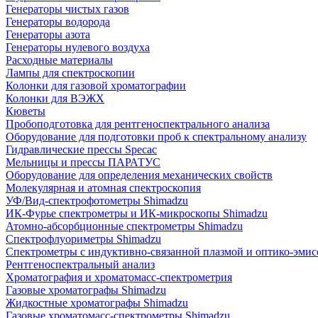
Генераторы чистых газов
Генераторы водорода
Генераторы азота
Генераторы нулевого воздуха
Расходные материалы
Лампы для спектроскопии
Колонки для газовой хроматографии
Колонки для ВЭЖХ
Кюветы
Пробоподготовка для рентгеноспектрального анализа
Оборудование для подготовки проб к спектральному анализу
Гидравлические прессы Specac
Мельницы и прессы ПАРАТУС
Оборудование для определения механических свойств
Молекулярная и атомная спектроскопия
УФ/Вид-спектрофотометры Shimadzu
ИК-Фурье спектрометры и ИК-микроскопы Shimadzu
Атомно-абсорбционные спектрометры Shimadzu
Спектрофлуориметры Shimadzu
Спектрометры с индуктивно-связанной плазмой и оптико-эми
Рентгеноспектральный анализ
Хроматография и хроматомасс-спектрометрия
Газовые хроматографы Shimadzu
Жидкостные хроматографы Shimadzu
Газовые хроматомасс-спектрометры Shimadzu