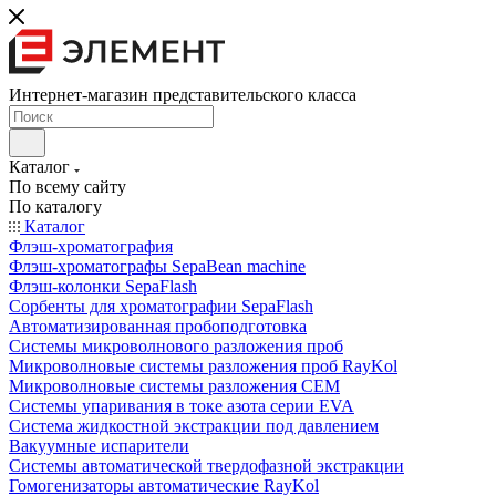
Интернет-магазин представительского класса
Каталог
По всему сайту
По каталогу
Каталог
Флэш-хроматография
Флэш-хроматографы SepaBean machine
Флэш-колонки SepaFlash
Сорбенты для хроматографии SepaFlash
Автоматизированная пробоподготовка
Системы микроволнового разложения проб
Микроволновые системы разложения проб RayKol
Микроволновые системы разложения CEM
Системы упаривания в токе азота серии EVA
Система жидкостной экстракции под давлением
Вакуумные испарители
Системы автоматической твердофазной экстракции
Гомогенизаторы автоматические RayKol