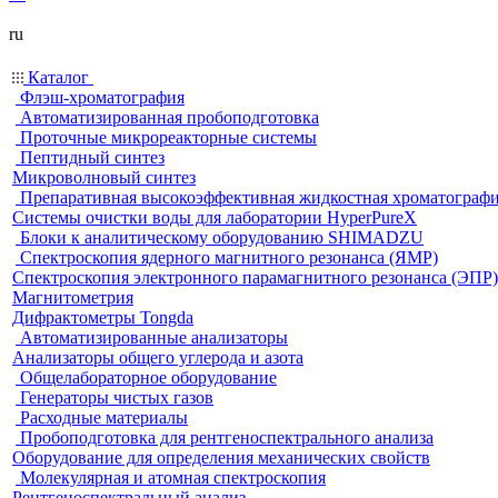
ru
Каталог
Флэш-хроматография
Автоматизированная пробоподготовка
Проточные микрореакторные системы
Пептидный синтез
Микроволновый синтез
Препаративная высокоэффективная жидкостная хроматограф
Системы очистки воды для лаборатории HyperPureX
Блоки к аналитическому оборудованию SHIMADZU
Спектроскопия ядерного магнитного резонанса (ЯМР)
Спектроскопия электронного парамагнитного резонанса (ЭПР)
Магнитометрия
Дифрактометры Tongda
Автоматизированные анализаторы
Анализаторы общего углерода и азота
Общелабораторное оборудование
Генераторы чистых газов
Расходные материалы
Пробоподготовка для рентгеноспектрального анализа
Оборудование для определения механических свойств
Молекулярная и атомная спектроскопия
Рентгеноспектральный анализ