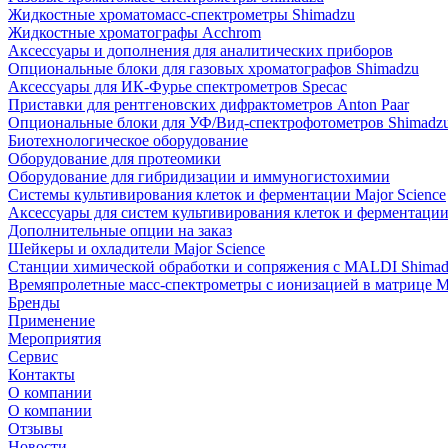
Жидкостные хроматомасс-спектрометры Shimadzu
Жидкостные хроматографы Acchrom
Аксессуары и дополнения для аналитических приборов
Опциональные блоки для газовых хроматографов Shimadzu
Аксессуары для ИК-Фурье спектрометров Specac
Приставки для рентгеновских дифрактометров Anton Paar
Опциональные блоки для УФ/Вид-спектрофотометров Shimadz
Биотехнологическое оборудование
Оборудование для протеомики
Оборудование для гибридизации и иммуногистохимии
Системы культивирования клеток и ферментации Major Science
Аксессуары для систем культивирования клеток и ферментации 
Дополнительные опции на заказ
Шейкеры и охладители Major Science
Станции химической обработки и сопряжения с MALDI Shima
Времяпролетные масс-спектрометры с ионизацией в матрице M
Бренды
Применение
Мероприятия
Сервис
Контакты
О компании
О компании
Отзывы
Новости