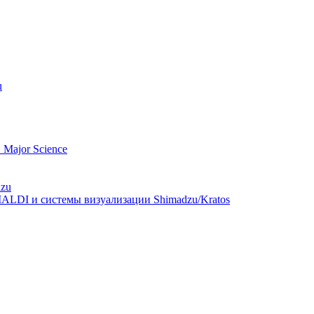
u
Major Science
dzu
ALDI и системы визуализации Shimadzu/Kratos