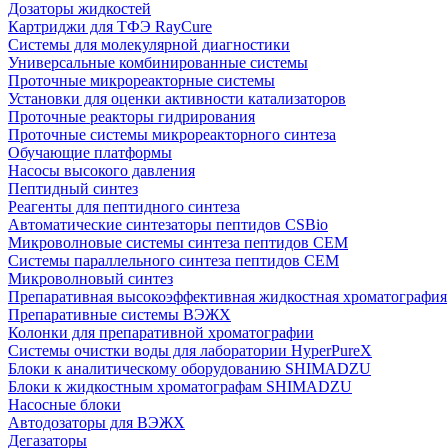
Дозаторы жидкостей
Картриджи для ТФЭ RayCure
Системы для молекулярной диагностики
Универсальные комбинированные системы
Проточные микрореакторные системы
Установки для оценки активности катализаторов
Проточные реакторы гидрирования
Проточные системы микрореакторного синтеза
Обучающие платформы
Насосы высокого давления
Пептидный синтез
Реагенты для пептидного синтеза
Автоматические синтезаторы пептидов CSBio
Микроволновые системы синтеза пептидов CEM
Системы параллельного синтеза пептидов CEM
Микроволновый синтез
Препаративная высокоэффективная жидкостная хроматография
Препаративные системы ВЭЖХ
Колонки для препаративной хроматографии
Системы очистки воды для лаборатории HyperPureX
Блоки к аналитическому оборудованию SHIMADZU
Блоки к жидкостным хроматографам SHIMADZU
Насосные блоки
Автодозаторы для ВЭЖХ
Дегазаторы