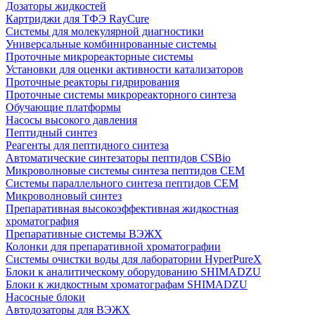
Дозаторы жидкостей
Картриджи для ТФЭ RayCure
Системы для молекулярной диагностики
Универсальные комбинированные системы
Проточные микрореакторные системы
Установки для оценки активности катализаторов
Проточные реакторы гидрирования
Проточные системы микрореакторного синтеза
Обучающие платформы
Насосы высокого давления
Пептидный синтез
Реагенты для пептидного синтеза
Автоматические синтезаторы пептидов CSBio
Микроволновые системы синтеза пептидов CEM
Системы параллельного синтеза пептидов CEM
Микроволновый синтез
Препаративная высокоэффективная жидкостная
хроматография
Препаративные системы ВЭЖХ
Колонки для препаративной хроматографии
Системы очистки воды для лаборатории HyperPureX
Блоки к аналитическому оборудованию SHIMADZU
Блоки к жидкостным хроматографам SHIMADZU
Насосные блоки
Автодозаторы для ВЭЖХ