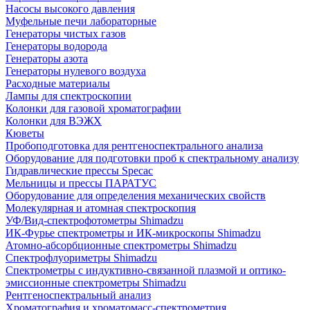
Насосы высокого давления
Муфельные печи лабораторные
Генераторы чистых газов
Генераторы водорода
Генераторы азота
Генераторы нулевого воздуха
Расходные материалы
Лампы для спектроскопии
Колонки для газовой хроматографии
Колонки для ВЭЖХ
Кюветы
Пробоподготовка для рентгеноспектрального анализа
Оборудование для подготовки проб к спектральному анализу
Гидравлические прессы Specac
Мельницы и прессы ПАРАТУС
Оборудование для определения механических свойств
Молекулярная и атомная спектроскопия
УФ/Вид-спектрофотометры Shimadzu
ИК-Фурье спектрометры и ИК-микроскопы Shimadzu
Атомно-абсорбционные спектрометры Shimadzu
Спектрофлуориметры Shimadzu
Спектрометры с индуктивно-связанной плазмой и оптико-
эмиссионные спектрометры Shimadzu
Рентгеноспектральный анализ
Хроматография и хроматомасс-спектрометрия