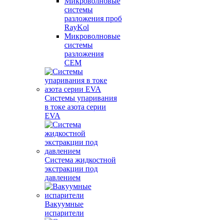
Микроволновые
системы
разложения проб
RayKol
Микроволновые
системы
разложения
CEM
Системы упаривания
в токе азота серии
EVA
Система жидкостной
экстракции под
давлением
Вакуумные
испарители