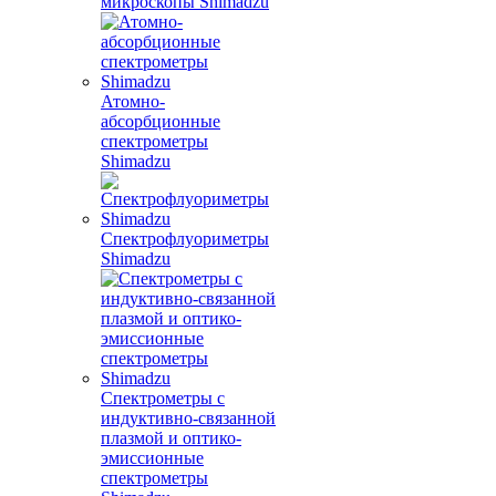
микроскопы Shimadzu
Атомно-
абсорбционные
спектрометры
Shimadzu
Спектрофлуориметры
Shimadzu
Спектрометры с
индуктивно-связанной
плазмой и оптико-
эмиссионные
спектрометры