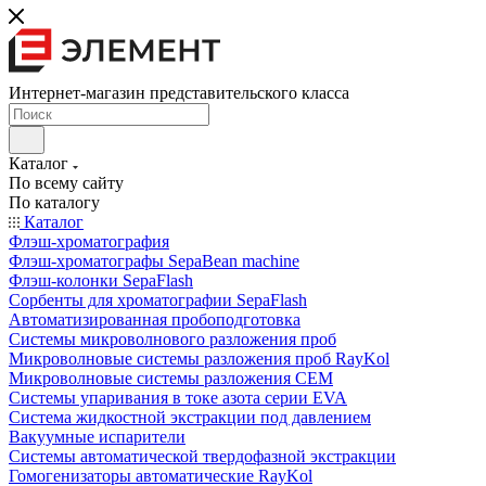
Интернет-магазин представительского класса
Каталог
По всему сайту
По каталогу
Каталог
Флэш-хроматография
Флэш-хроматографы SepaBean machine
Флэш-колонки SepaFlash
Сорбенты для хроматографии SepaFlash
Автоматизированная пробоподготовка
Системы микроволнового разложения проб
Микроволновые системы разложения проб RayKol
Микроволновые системы разложения CEM
Системы упаривания в токе азота серии EVA
Система жидкостной экстракции под давлением
Вакуумные испарители
Системы автоматической твердофазной экстракции
Гомогенизаторы автоматические RayKol