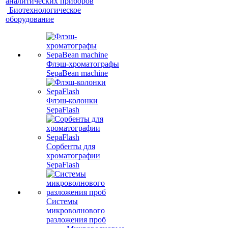
аналитических приборов
Биотехнологическое
оборудование
Флэш-хроматографы
SepaBean machine
Флэш-колонки
SepaFlash
Сорбенты для
хроматографии
SepaFlash
Системы
микроволнового
разложения проб