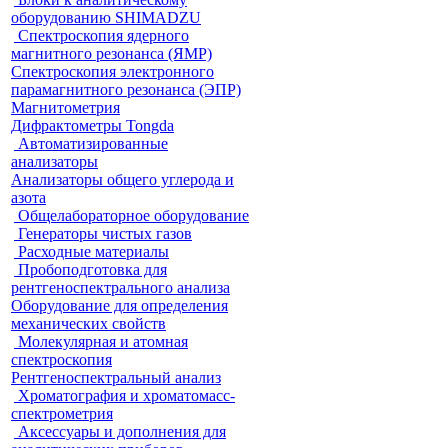
оборудованию SHIMADZU
Спектроскопия ядерного
магнитного резонанса (ЯМР)
Спектроскопия электронного
парамагнитного резонанса (ЭПР)
Магнитометрия
Дифрактометры Tongda
Автоматизированные
анализаторы
Анализаторы общего углерода и
азота
Общелабораторное оборудование
Генераторы чистых газов
Расходные материалы
Пробоподготовка для
рентгеноспектрального анализа
Оборудование для определения
механических свойств
Молекулярная и атомная
спектроскопия
Рентгеноспектральный анализ
Хроматография и хроматомасс-
спектрометрия
Аксессуары и дополнения для