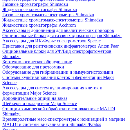
Газовые хроматографы Shimadzu
Жидкостные хроматографы Shimadzu
Газовые хроматомасс-спектрометры Shimadzu
Жидкостные хроматомасс-спектрометры Shimadzu
Жидкостные хроматографы Acchrom
Аксессуары и дополнения для аналитических приборов
Опциональные блоки для газовых хроматографов Shimadzu
Аксессуары для ИК-Фурье спектрометров Specac
Приставки для рентгеновских дифрактометров Anton Paar
Опциональные блоки для УФ/Вид-спектрофотометров
Shimadzu
Биотехнологическое оборудование
Оборудование для протеомики
Оборудование для гибридизации и иммуногистохимии
Системы культивирования клеток и ферментации Major
Science
Аксессуары для систем культивирования клеток и
ферментации Major Science
Дополнительные опции на заказ
Шейкеры и охладители Major Science
Станции химической обработки и сопряжения с MALDI
Shimadzu
Времяпролетные масс-спектрометры с ионизацией в матрице
MALDI и системы визуализации Shimadzu/Kratos
Бренды