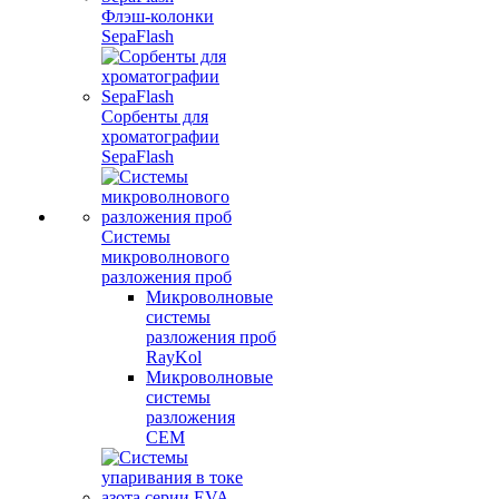
Флэш-колонки
SepaFlash
Сорбенты для
хроматографии
SepaFlash
Системы
микроволнового
разложения проб
Микроволновые
системы
разложения проб
RayKol
Микроволновые
системы
разложения
CEM