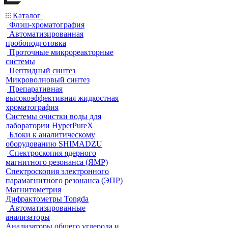
Каталог
Флэш-хроматография
Автоматизированная
пробоподготовка
Проточные микрореакторные
системы
Пептидный синтез
Микроволновый синтез
Препаративная
высокоэффективная жидкостная
хроматография
Системы очистки воды для
лаборатории HyperPureX
Блоки к аналитическому
оборудованию SHIMADZU
Спектроскопия ядерного
магнитного резонанса (ЯМР)
Спектроскопия электронного
парамагнитного резонанса (ЭПР)
Магнитометрия
Дифрактометры Tongda
Автоматизированные
анализаторы
Анализаторы общего углерода и