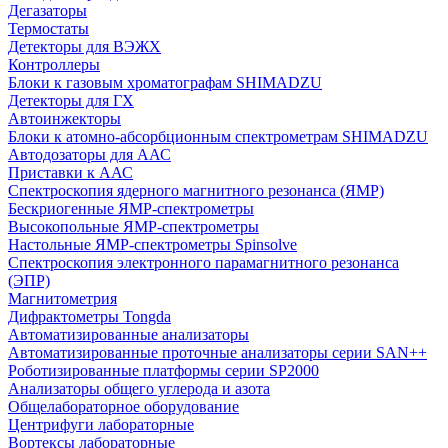
Дегазаторы
Термостаты
Детекторы для ВЭЖХ
Контроллеры
Блоки к газовым хроматографам SHIMADZU
Детекторы для ГХ
Автоинжекторы
Блоки к атомно-абсорбционным спектрометрам SHIMADZU
Автодозаторы для ААС
Приставки к ААС
Спектроскопия ядерного магнитного резонанса (ЯМР)
Бескриогенные ЯМР‑спектрометры
Высокопольные ЯМР‑спектрометры
Настольные ЯМР‑спектрометры Spinsolve
Спектроскопия электронного парамагнитного резонанса
(ЭПР)
Магнитометрия
Дифрактометры Tongda
Автоматизированные анализаторы
Автоматизированные проточные анализаторы серии SAN++
Роботизированные платформы серии SP2000
Анализаторы общего углерода и азота
Общелабораторное оборудование
Центрифуги лабораторные
Вортексы лабораторные