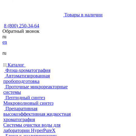
Товары в наличии
8 (800) 250-34-64
Обратный звонок
ru
en
ru
Каталог
Флэш-хроматография
Автоматизированная
пробоподготовка
Проточные микрореакторные
системы
Пептидный синтез
Микроволновый синтез
Препаративная
высокоэффективная жидкостная
хроматография
Системы очистки воды для
лаборатории HyperPureX
Блоки к аналитическому