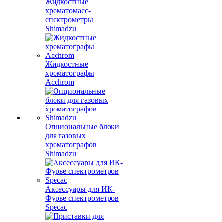
Жидкостные
хроматомасс-
спектрометры
Shimadzu
Жидкостные
хроматографы
Acchrom
Опциональные блоки
для газовых
хроматографов
Shimadzu
Аксессуары для ИК-
Фурье спектрометров
Specac