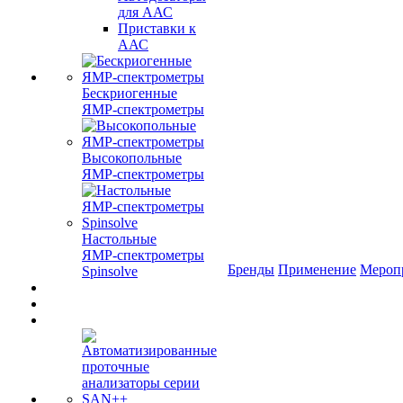
для ААС
Приставки к
ААС
Бескриогенные
ЯМР‑спектрометры
Высокопольные
ЯМР‑спектрометры
Настольные
ЯМР‑спектрометры
Бренды
Применение
Мероп
Spinsolve