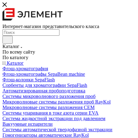
Интернет-магазин представительского класса
Каталог
По всему сайту
По каталогу
Каталог
Флэш-хроматография
Флэш-хроматографы SepaBean machine
Флэш-колонки SepaFlash
Сорбенты для хроматографии SepaFlash
Автоматизированная пробоподготовка
Системы микроволнового разложения проб
Микроволновые системы разложения проб RayKol
Микроволновые системы разложения CEM
Системы упаривания в токе азота серии EVA
Система жидкостной экстракции под давлением
Вакуумные испарители
Системы автоматической твердофазной экстракции
Гомогенизаторы автоматические RayKol