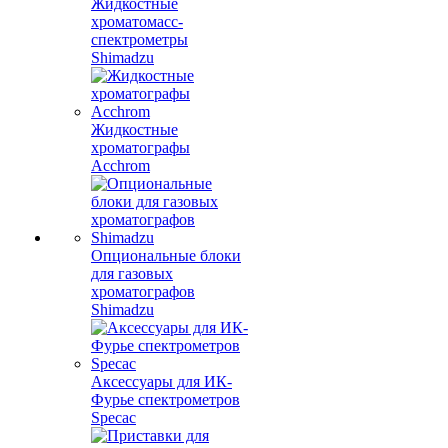
Жидкостные
хроматомасс-
спектрометры
Shimadzu
Жидкостные
хроматографы
Acchrom
Опциональные блоки
для газовых
хроматографов
Shimadzu
Аксессуары для ИК-
Фурье спектрометров
Specac