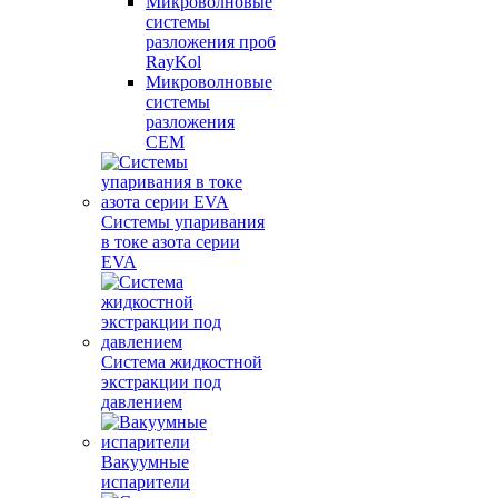
Микроволновые
системы
разложения проб
RayKol
Микроволновые
системы
разложения
CEM
Системы упаривания
в токе азота серии
EVA
Система жидкостной
экстракции под
давлением
Вакуумные
испарители