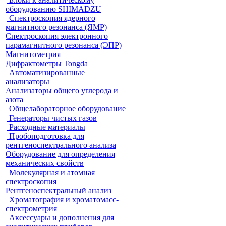
оборудованию SHIMADZU
Спектроскопия ядерного
магнитного резонанса (ЯМР)
Спектроскопия электронного
парамагнитного резонанса (ЭПР)
Магнитометрия
Дифрактометры Tongda
Автоматизированные
анализаторы
Анализаторы общего углерода и
азота
Общелабораторное оборудование
Генераторы чистых газов
Расходные материалы
Пробоподготовка для
рентгеноспектрального анализа
Оборудование для определения
механических свойств
Молекулярная и атомная
спектроскопия
Рентгеноспектральный анализ
Хроматография и хроматомасс-
спектрометрия
Аксессуары и дополнения для