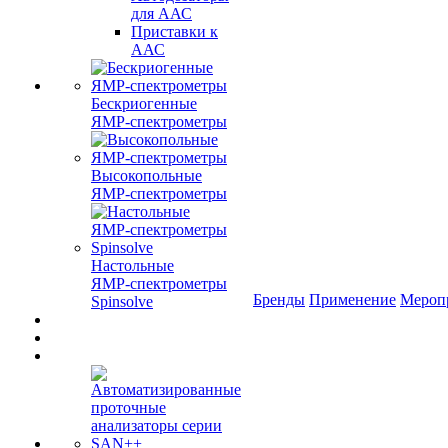
для ААС
Приставки к
ААС
Бескриогенные
ЯМР‑спектрометры
Высокопольные
ЯМР‑спектрометры
Настольные
ЯМР‑спектрометры
Бренды
Применение
Мероп
Spinsolve