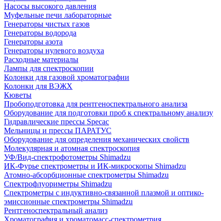
Насосы высокого давления
Муфельные печи лабораторные
Генераторы чистых газов
Генераторы водорода
Генераторы азота
Генераторы нулевого воздуха
Расходные материалы
Лампы для спектроскопии
Колонки для газовой хроматографии
Колонки для ВЭЖХ
Кюветы
Пробоподготовка для рентгеноспектрального анализа
Оборудование для подготовки проб к спектральному анализу
Гидравлические прессы Specac
Мельницы и прессы ПАРАТУС
Оборудование для определения механических свойств
Молекулярная и атомная спектроскопия
УФ/Вид-спектрофотометры Shimadzu
ИК-Фурье спектрометры и ИК-микроскопы Shimadzu
Атомно-абсорбционные спектрометры Shimadzu
Спектрофлуориметры Shimadzu
Спектрометры с индуктивно-связанной плазмой и оптико-
эмиссионные спектрометры Shimadzu
Рентгеноспектральный анализ
Хроматография и хроматомасс-спектрометрия