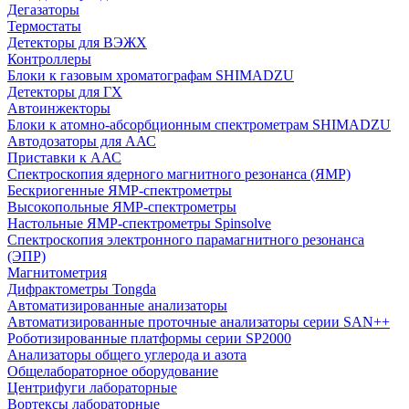
Дегазаторы
Термостаты
Детекторы для ВЭЖХ
Контроллеры
Блоки к газовым хроматографам SHIMADZU
Детекторы для ГХ
Автоинжекторы
Блоки к атомно-абсорбционным спектрометрам SHIMADZU
Автодозаторы для ААС
Приставки к ААС
Спектроскопия ядерного магнитного резонанса (ЯМР)
Бескриогенные ЯМР‑спектрометры
Высокопольные ЯМР‑спектрометры
Настольные ЯМР‑спектрометры Spinsolve
Спектроскопия электронного парамагнитного резонанса
(ЭПР)
Магнитометрия
Дифрактометры Tongda
Автоматизированные анализаторы
Автоматизированные проточные анализаторы серии SAN++
Роботизированные платформы серии SP2000
Анализаторы общего углерода и азота
Общелабораторное оборудование
Центрифуги лабораторные
Вортексы лабораторные