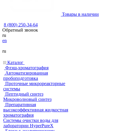
Товары в наличии
8 (800) 250-34-64
Обратный звонок
ru
en
ru
Каталог
Флэш-хроматография
Автоматизированная
пробоподготовка
Проточные микрореакторные
системы
Пептидный синтез
Микроволновый синтез
Препаративная
высокоэффективная жидкостная
хроматография
Системы очистки воды для
лаборатории HyperPureX
Блоки к аналитическому