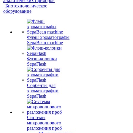
аналитических приборов
Биотехнологическое
оборудование
Флэш-хроматографы
SepaBean machine
Флэш-колонки
SepaFlash
Сорбенты для
хроматографии
SepaFlash
Системы
микроволнового
разложения проб