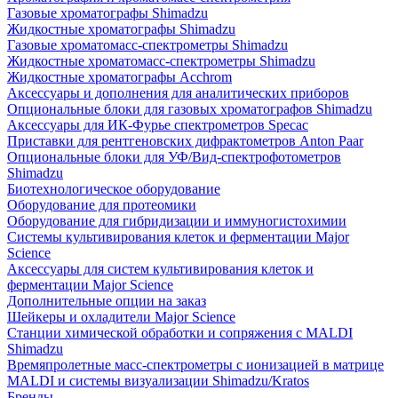
Газовые хроматографы Shimadzu
Жидкостные хроматографы Shimadzu
Газовые хроматомасс-спектрометры Shimadzu
Жидкостные хроматомасс-спектрометры Shimadzu
Жидкостные хроматографы Acchrom
Аксессуары и дополнения для аналитических приборов
Опциональные блоки для газовых хроматографов Shimadzu
Аксессуары для ИК-Фурье спектрометров Specac
Приставки для рентгеновских дифрактометров Anton Paar
Опциональные блоки для УФ/Вид-спектрофотометров
Shimadzu
Биотехнологическое оборудование
Оборудование для протеомики
Оборудование для гибридизации и иммуногистохимии
Системы культивирования клеток и ферментации Major
Science
Аксессуары для систем культивирования клеток и
ферментации Major Science
Дополнительные опции на заказ
Шейкеры и охладители Major Science
Станции химической обработки и сопряжения с MALDI
Shimadzu
Времяпролетные масс-спектрометры с ионизацией в матрице
MALDI и системы визуализации Shimadzu/Kratos
Бренды