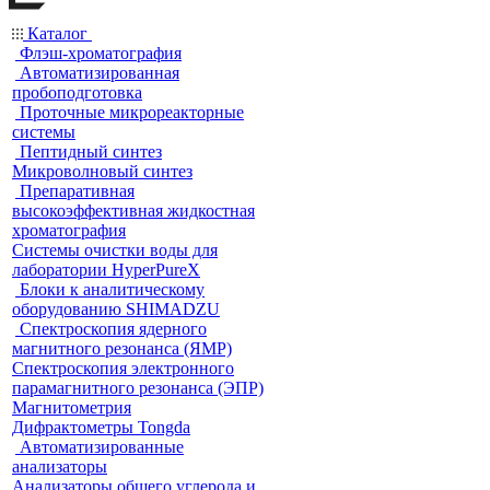
Каталог
Флэш-хроматография
Автоматизированная
пробоподготовка
Проточные микрореакторные
системы
Пептидный синтез
Микроволновый синтез
Препаративная
высокоэффективная жидкостная
хроматография
Системы очистки воды для
лаборатории HyperPureX
Блоки к аналитическому
оборудованию SHIMADZU
Спектроскопия ядерного
магнитного резонанса (ЯМР)
Спектроскопия электронного
парамагнитного резонанса (ЭПР)
Магнитометрия
Дифрактометры Tongda
Автоматизированные
анализаторы
Анализаторы общего углерода и