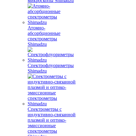
микроскопы Shimadzu
Атомно-
абсорбционные
спектрометры
Shimadzu
Спектрофлуориметры
Shimadzu
Спектрометры с
индуктивно-связанной
плазмой и оптико-
эмиссионные
спектрометры