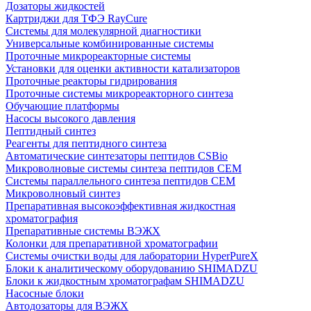
Дозаторы жидкостей
Картриджи для ТФЭ RayCure
Системы для молекулярной диагностики
Универсальные комбинированные системы
Проточные микрореакторные системы
Установки для оценки активности катализаторов
Проточные реакторы гидрирования
Проточные системы микрореакторного синтеза
Обучающие платформы
Насосы высокого давления
Пептидный синтез
Реагенты для пептидного синтеза
Автоматические синтезаторы пептидов CSBio
Микроволновые системы синтеза пептидов CEM
Системы параллельного синтеза пептидов CEM
Микроволновый синтез
Препаративная высокоэффективная жидкостная
хроматография
Препаративные системы ВЭЖХ
Колонки для препаративной хроматографии
Системы очистки воды для лаборатории HyperPureX
Блоки к аналитическому оборудованию SHIMADZU
Блоки к жидкостным хроматографам SHIMADZU
Насосные блоки
Автодозаторы для ВЭЖХ