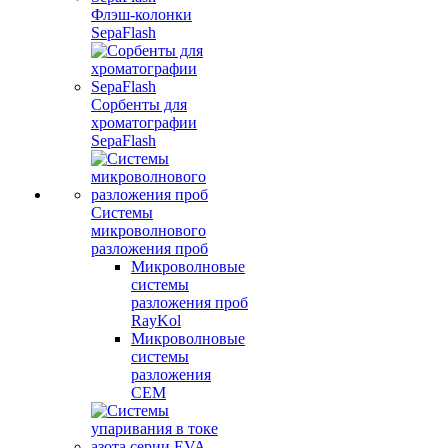
Флэш-колонки
SepaFlash
Сорбенты для
хроматографии
SepaFlash
Системы
микроволнового
разложения проб
Микроволновые
системы
разложения проб
RayKol
Микроволновые
системы
разложения
CEM