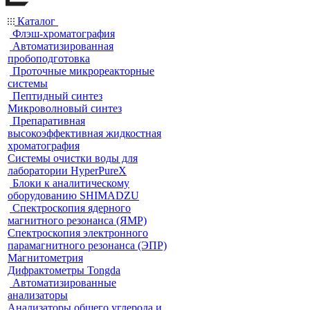
Каталог
Флэш-хроматография
Автоматизированная
пробоподготовка
Проточные микрореакторные
системы
Пептидный синтез
Микроволновый синтез
Препаративная
высокоэффективная жидкостная
хроматография
Системы очистки воды для
лаборатории HyperPureX
Блоки к аналитическому
оборудованию SHIMADZU
Спектроскопия ядерного
магнитного резонанса (ЯМР)
Спектроскопия электронного
парамагнитного резонанса (ЭПР)
Магнитометрия
Дифрактометры Tongda
Автоматизированные
анализаторы
Анализаторы общего углерода и