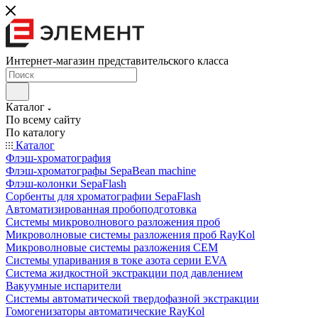
Интернет-магазин представительского класса
Каталог
По всему сайту
По каталогу
Каталог
Флэш-хроматография
Флэш-хроматографы SepaBean machine
Флэш-колонки SepaFlash
Сорбенты для хроматографии SepaFlash
Автоматизированная пробоподготовка
Системы микроволнового разложения проб
Микроволновые системы разложения проб RayKol
Микроволновые системы разложения CEM
Системы упаривания в токе азота серии EVA
Система жидкостной экстракции под давлением
Вакуумные испарители
Системы автоматической твердофазной экстракции
Гомогенизаторы автоматические RayKol