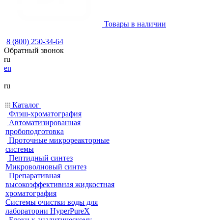
Товары в наличии
8 (800) 250-34-64
Обратный звонок
ru
en
ru
Каталог
Флэш-хроматография
Автоматизированная
пробоподготовка
Проточные микрореакторные
системы
Пептидный синтез
Микроволновый синтез
Препаративная
высокоэффективная жидкостная
хроматография
Системы очистки воды для
лаборатории HyperPureX
Блоки к аналитическому