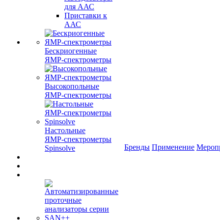
для ААС
Приставки к
ААС
Бескриогенные
ЯМР‑спектрометры
Высокопольные
ЯМР‑спектрометры
Настольные
ЯМР‑спектрометры
Бренды
Применение
Мероп
Spinsolve