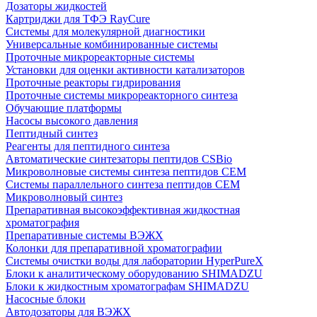
Дозаторы жидкостей
Картриджи для ТФЭ RayCure
Системы для молекулярной диагностики
Универсальные комбинированные системы
Проточные микрореакторные системы
Установки для оценки активности катализаторов
Проточные реакторы гидрирования
Проточные системы микрореакторного синтеза
Обучающие платформы
Насосы высокого давления
Пептидный синтез
Реагенты для пептидного синтеза
Автоматические синтезаторы пептидов CSBio
Микроволновые системы синтеза пептидов CEM
Системы параллельного синтеза пептидов CEM
Микроволновый синтез
Препаративная высокоэффективная жидкостная
хроматография
Препаративные системы ВЭЖХ
Колонки для препаративной хроматографии
Системы очистки воды для лаборатории HyperPureX
Блоки к аналитическому оборудованию SHIMADZU
Блоки к жидкостным хроматографам SHIMADZU
Насосные блоки
Автодозаторы для ВЭЖХ