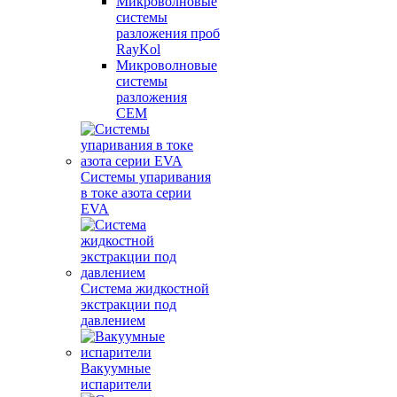
Микроволновые
системы
разложения проб
RayKol
Микроволновые
системы
разложения
CEM
Системы упаривания
в токе азота серии
EVA
Система жидкостной
экстракции под
давлением
Вакуумные
испарители