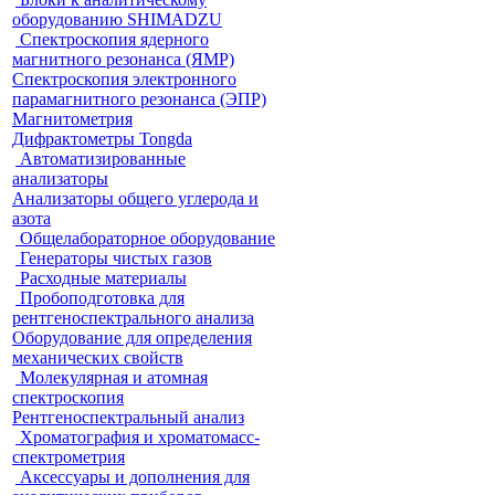
оборудованию SHIMADZU
Спектроскопия ядерного
магнитного резонанса (ЯМР)
Спектроскопия электронного
парамагнитного резонанса (ЭПР)
Магнитометрия
Дифрактометры Tongda
Автоматизированные
анализаторы
Анализаторы общего углерода и
азота
Общелабораторное оборудование
Генераторы чистых газов
Расходные материалы
Пробоподготовка для
рентгеноспектрального анализа
Оборудование для определения
механических свойств
Молекулярная и атомная
спектроскопия
Рентгеноспектральный анализ
Хроматография и хроматомасс-
спектрометрия
Аксессуары и дополнения для