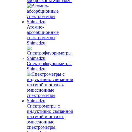
микроскопы Shimadzu
Атомно-
абсорбционные
спектрометры
Shimadzu
Спектрофлуориметры
Shimadzu
Спектрометры с
индуктивно-связанной
плазмой и оптико-
эмиссионные
спектрометры