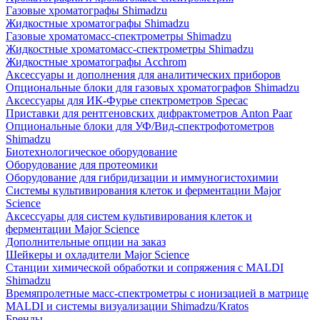
Газовые хроматографы Shimadzu
Жидкостные хроматографы Shimadzu
Газовые хроматомасс-спектрометры Shimadzu
Жидкостные хроматомасс-спектрометры Shimadzu
Жидкостные хроматографы Acchrom
Аксессуары и дополнения для аналитических приборов
Опциональные блоки для газовых хроматографов Shimadzu
Аксессуары для ИК-Фурье спектрометров Specac
Приставки для рентгеновских дифрактометров Anton Paar
Опциональные блоки для УФ/Вид-спектрофотометров
Shimadzu
Биотехнологическое оборудование
Оборудование для протеомики
Оборудование для гибридизации и иммуногистохимии
Системы культивирования клеток и ферментации Major
Science
Аксессуары для систем культивирования клеток и
ферментации Major Science
Дополнительные опции на заказ
Шейкеры и охладители Major Science
Станции химической обработки и сопряжения с MALDI
Shimadzu
Времяпролетные масс-спектрометры с ионизацией в матрице
MALDI и системы визуализации Shimadzu/Kratos
Бренды