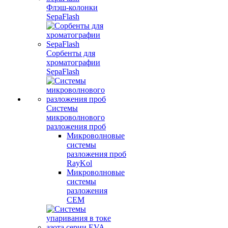
Флэш-колонки
SepaFlash
Сорбенты для
хроматографии
SepaFlash
Системы
микроволнового
разложения проб
Микроволновые
системы
разложения проб
RayKol
Микроволновые
системы
разложения
CEM