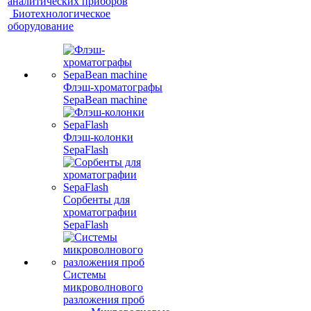
аналитических приборов
Биотехнологическое
оборудование
Флэш-хроматографы
SepaBean machine
Флэш-колонки
SepaFlash
Сорбенты для
хроматографии
SepaFlash
Системы
микроволнового
разложения проб