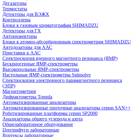
Дегазаторы
Термостаты
Детекторы для ВЭЖХ
Контроллеры
Блоки к газовым хроматографам SHIMADZU
Детекторы для ГХ
Автоинжекторы
Блоки к атомно-абсорбционным спектрометрам SHIMADZU
Автодозаторы для ААС
Приставки к ААС
Спектроскопия ядерного магнитного резонанса (ЯМР)
Бескриогенные ЯМР‑спектрометры
Высокопольные ЯМР‑спектрометры
Настольные ЯМР‑спектрометры Spinsolve
Спектроскопия электронного парамагнитного резонанса
(ЭПР)
Магнитометрия
Дифрактометры Tongda
Автоматизированные анализаторы
Автоматизированные проточные анализаторы серии SAN++
Роботизированные платформы серии SP2000
Анализаторы общего углерода и азота
Общелабораторное оборудование
Центрифуги лабораторные
Вортексы лабораторные