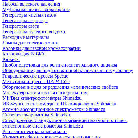
Насосы высокого давления
Муфельные печи лабораторные
Генераторы чистых газов
Генераторы водорода
Генераторы азота
Генераторы нулевого воздуха
Расходные материалы
Лампы для спектроскопии
Колонки для газовой хроматографии
Колонки для ВЭЖХ
Кюветы
Пробоподготовка для рентгеноспектрального анализа
Оборудование для подготовки проб к спектральному анализу
Гидравлические прессы Specac
Мельницы и прессы ПАРАТУС
Оборудование для определения механических свойств
Молекулярная и атомная спектроскопия
УФ/Вид-спектрофотометры Shimadzu
ИК-Фурье спектрометры и ИК-микроскопы Shimadzu
Атомно-абсорбционные спектрометры Shimadzu
Спектрофлуориметры Shimadzu
Спектрометры с индуктивно-связанной плазмой и оптико-
эмиссионные спектрометры Shimadzu
Рентгеноспектральный анализ
Хроматография и хроматомасс-спектрометрия