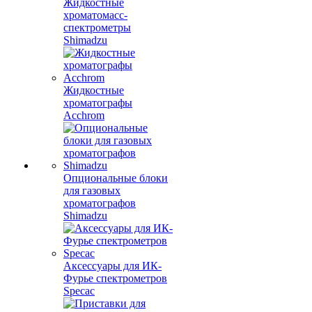
Жидкостные
хроматомасс-
спектрометры
Shimadzu
Жидкостные
хроматографы
Acchrom
Опциональные блоки
для газовых
хроматографов
Shimadzu
Аксессуары для ИК-
Фурье спектрометров
Specac