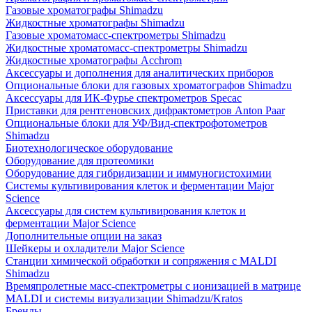
Газовые хроматографы Shimadzu
Жидкостные хроматографы Shimadzu
Газовые хроматомасс-спектрометры Shimadzu
Жидкостные хроматомасс-спектрометры Shimadzu
Жидкостные хроматографы Acchrom
Аксессуары и дополнения для аналитических приборов
Опциональные блоки для газовых хроматографов Shimadzu
Аксессуары для ИК-Фурье спектрометров Specac
Приставки для рентгеновских дифрактометров Anton Paar
Опциональные блоки для УФ/Вид-спектрофотометров
Shimadzu
Биотехнологическое оборудование
Оборудование для протеомики
Оборудование для гибридизации и иммуногистохимии
Системы культивирования клеток и ферментации Major
Science
Аксессуары для систем культивирования клеток и
ферментации Major Science
Дополнительные опции на заказ
Шейкеры и охладители Major Science
Станции химической обработки и сопряжения с MALDI
Shimadzu
Времяпролетные масс-спектрометры с ионизацией в матрице
MALDI и системы визуализации Shimadzu/Kratos
Бренды