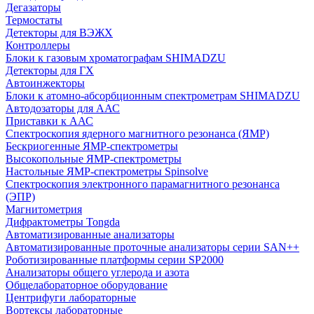
Дегазаторы
Термостаты
Детекторы для ВЭЖХ
Контроллеры
Блоки к газовым хроматографам SHIMADZU
Детекторы для ГХ
Автоинжекторы
Блоки к атомно-абсорбционным спектрометрам SHIMADZU
Автодозаторы для ААС
Приставки к ААС
Спектроскопия ядерного магнитного резонанса (ЯМР)
Бескриогенные ЯМР‑спектрометры
Высокопольные ЯМР‑спектрометры
Настольные ЯМР‑спектрометры Spinsolve
Спектроскопия электронного парамагнитного резонанса
(ЭПР)
Магнитометрия
Дифрактометры Tongda
Автоматизированные анализаторы
Автоматизированные проточные анализаторы серии SAN++
Роботизированные платформы серии SP2000
Анализаторы общего углерода и азота
Общелабораторное оборудование
Центрифуги лабораторные
Вортексы лабораторные