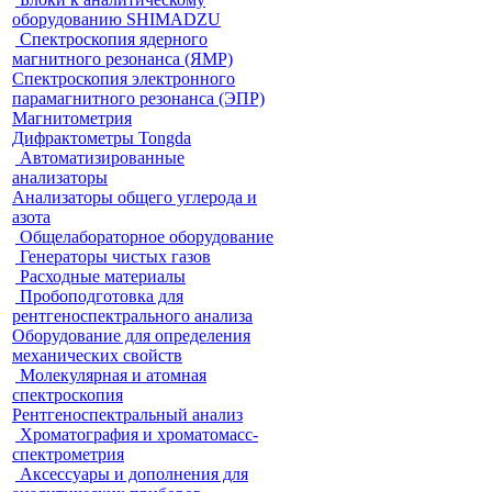
оборудованию SHIMADZU
Спектроскопия ядерного
магнитного резонанса (ЯМР)
Спектроскопия электронного
парамагнитного резонанса (ЭПР)
Магнитометрия
Дифрактометры Tongda
Автоматизированные
анализаторы
Анализаторы общего углерода и
азота
Общелабораторное оборудование
Генераторы чистых газов
Расходные материалы
Пробоподготовка для
рентгеноспектрального анализа
Оборудование для определения
механических свойств
Молекулярная и атомная
спектроскопия
Рентгеноспектральный анализ
Хроматография и хроматомасс-
спектрометрия
Аксессуары и дополнения для