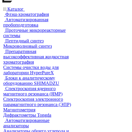
Каталог
Флэш-хроматография
Автоматизированная
пробоподготовка
Проточные микрореакторные
системы
Пептидный синтез
Микроволновый синтез
Препаративная
высокоэффективная жидкостная
хроматография
Системы очистки воды для
лаборатории HyperPureX
Блоки к аналитическому
оборудованию SHIMADZU
Спектроскопия ядерного
магнитного резонанса (ЯМР)
Спектроскопия электронного
парамагнитного резонанса (ЭПР)
Магнитометрия
Дифрактометры Tongda
Автоматизированные
анализаторы
Анализаторы общего углерода и