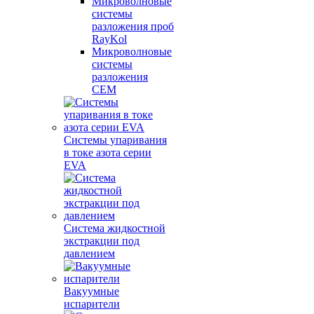
Микроволновые
системы
разложения проб
RayKol
Микроволновые
системы
разложения
CEM
Системы упаривания
в токе азота серии
EVA
Система жидкостной
экстракции под
давлением
Вакуумные
испарители