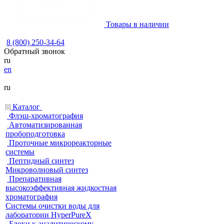
Товары в наличии
8 (800) 250-34-64
Обратный звонок
ru
en
ru
Каталог
Флэш-хроматография
Автоматизированная
пробоподготовка
Проточные микрореакторные
системы
Пептидный синтез
Микроволновый синтез
Препаративная
высокоэффективная жидкостная
хроматография
Системы очистки воды для
лаборатории HyperPureX
Блоки к аналитическому