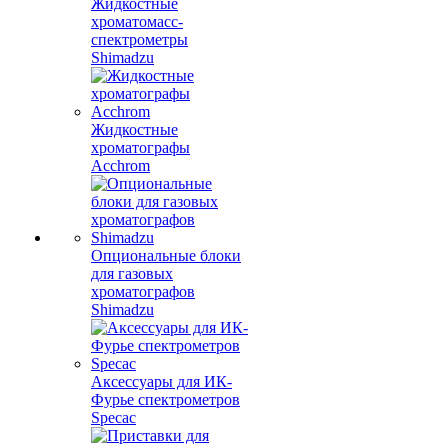
Жидкостные
хроматомасс-
спектрометры
Shimadzu
Жидкостные
хроматографы
Acchrom
Опциональные блоки
для газовых
хроматографов
Shimadzu
Аксессуары для ИК-
Фурье спектрометров
Specac