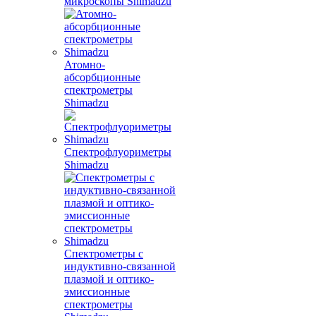
микроскопы Shimadzu
Атомно-
абсорбционные
спектрометры
Shimadzu
Спектрофлуориметры
Shimadzu
Спектрометры с
индуктивно-связанной
плазмой и оптико-
эмиссионные
спектрометры