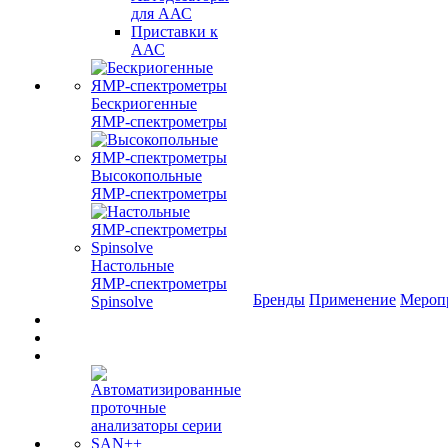
для ААС
Приставки к
ААС
Бескриогенные
ЯМР‑спектрометры
Высокопольные
ЯМР‑спектрометры
Настольные
ЯМР‑спектрометры
Бренды
Применение
Мероп
Spinsolve