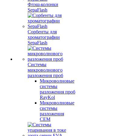
Флэш-колонки
SepaFlash
Сорбенты для
хроматографии
SepaFlash
Системы
микроволнового
разложения проб
Микроволновые
системы
разложения проб
RayKol
Микроволновые
системы
разложения
CEM