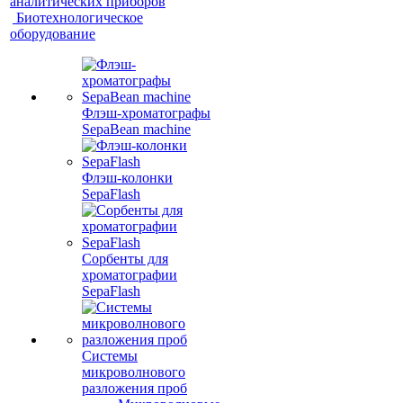
аналитических приборов
Биотехнологическое
оборудование
Флэш-хроматографы
SepaBean machine
Флэш-колонки
SepaFlash
Сорбенты для
хроматографии
SepaFlash
Системы
микроволнового
разложения проб