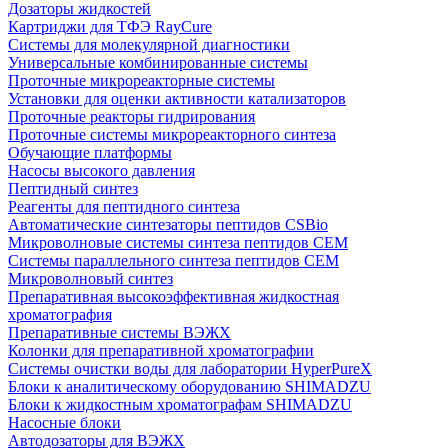
Дозаторы жидкостей
Картриджи для ТФЭ RayCure
Системы для молекулярной диагностики
Универсальные комбинированные системы
Проточные микрореакторные системы
Установки для оценки активности катализаторов
Проточные реакторы гидрирования
Проточные системы микрореакторного синтеза
Обучающие платформы
Насосы высокого давления
Пептидный синтез
Реагенты для пептидного синтеза
Автоматические синтезаторы пептидов CSBio
Микроволновые системы синтеза пептидов CEM
Системы параллельного синтеза пептидов CEM
Микроволновый синтез
Препаративная высокоэффективная жидкостная
хроматография
Препаративные системы ВЭЖХ
Колонки для препаративной хроматографии
Системы очистки воды для лаборатории HyperPureX
Блоки к аналитическому оборудованию SHIMADZU
Блоки к жидкостным хроматографам SHIMADZU
Насосные блоки
Автодозаторы для ВЭЖХ