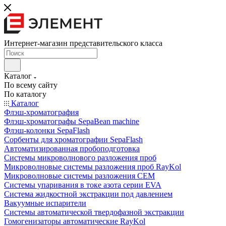
Интернет-магазин представительского класса
Каталог
По всему сайту
По каталогу
Каталог
Флэш-хроматография
Флэш-хроматографы SepaBean machine
Флэш-колонки SepaFlash
Сорбенты для хроматографии SepaFlash
Автоматизированная пробоподготовка
Системы микроволнового разложения проб
Микроволновые системы разложения проб RayKol
Микроволновые системы разложения CEM
Системы упаривания в токе азота серии EVA
Система жидкостной экстракции под давлением
Вакуумные испарители
Системы автоматической твердофазной экстракции
Гомогенизаторы автоматические RayKol