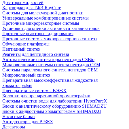
Дозаторы жидкостей
Картриджи для ТФЭ RayCure
Системы для молекулярной диагностики
Универсальные комбинированные системы
Проточные микрореакторные системы
Установки для оценки активности катализаторов
Проточные реакторы гидрирования
Проточные системы микрореакторного синтеза
Обучающие платформы
Пептидный синтез
Реагенты для пептидного синтеза
Автоматические синтезаторы пептидов CSBio
Микроволновые системы синтеза пептидов CEM
Системы параллельного синтеза пептидов CEM
Микроволновый синтез
Препаративная высокоэффективная жидкостная
хроматография
Препаративные системы ВЭЖХ
Колонки для препаративной хроматографии
Системы очистки воды для лаборатории HyperPureX
Блоки к аналитическому оборудованию SHIMADZU
Блоки к жидкостным хроматографам SHIMADZU
Насосные блоки
Автодозаторы для ВЭЖХ
Дегазаторы