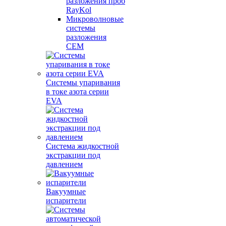
разложения проб
RayKol
Микроволновые
системы
разложения
CEM
Системы упаривания
в токе азота серии
EVA
Система жидкостной
экстракции под
давлением
Вакуумные
испарители