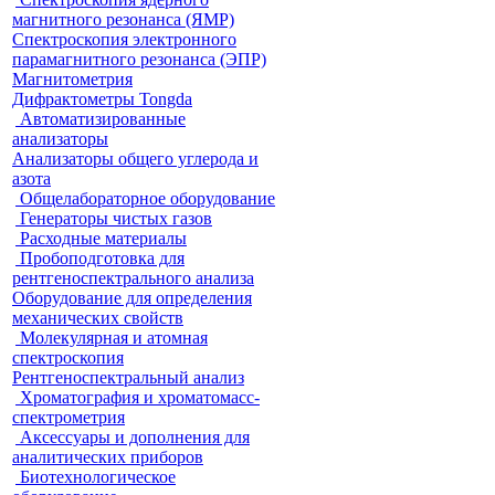
магнитного резонанса (ЯМР)
Спектроскопия электронного
парамагнитного резонанса (ЭПР)
Магнитометрия
Дифрактометры Tongda
Автоматизированные
анализаторы
Анализаторы общего углерода и
азота
Общелабораторное оборудование
Генераторы чистых газов
Расходные материалы
Пробоподготовка для
рентгеноспектрального анализа
Оборудование для определения
механических свойств
Молекулярная и атомная
спектроскопия
Рентгеноспектральный анализ
Хроматография и хроматомасс-
спектрометрия
Аксессуары и дополнения для
аналитических приборов
Биотехнологическое