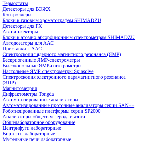
Термостаты
Детекторы для ВЭЖХ
Контроллеры
Блоки к газовым хроматографам SHIMADZU
Детекторы для ГХ
Автоинжекторы
Блоки к атомно-абсорбционным спектрометрам SHIMADZU
Автодозаторы для ААС
Приставки к ААС
Спектроскопия ядерного магнитного резонанса (ЯМР)
Бескриогенные ЯМР‑спектрометры
Высокопольные ЯМР‑спектрометры
Настольные ЯМР‑спектрометры Spinsolve
Спектроскопия электронного парамагнитного резонанса
(ЭПР)
Магнитометрия
Дифрактометры Tongda
Автоматизированные анализаторы
Автоматизированные проточные анализаторы серии SAN++
Роботизированные платформы серии SP2000
Анализаторы общего углерода и азота
Общелабораторное оборудование
Центрифуги лабораторные
Вортексы лабораторные
Муфельные печи лабораторные