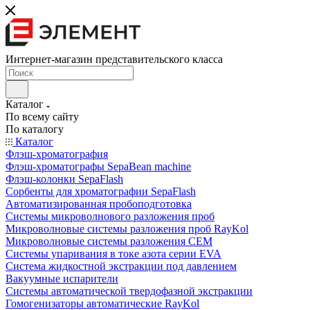
Интернет-магазин представительского класса
Каталог
По всему сайту
По каталогу
Каталог
Флэш-хроматография
Флэш-хроматографы SepaBean machine
Флэш-колонки SepaFlash
Сорбенты для хроматографии SepaFlash
Автоматизированная пробоподготовка
Системы микроволнового разложения проб
Микроволновые системы разложения проб RayKol
Микроволновые системы разложения CEM
Системы упаривания в токе азота серии EVA
Система жидкостной экстракции под давлением
Вакуумные испарители
Системы автоматической твердофазной экстракции
Гомогенизаторы автоматические RayKol