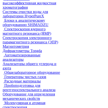
высокоэффективная жидкостная
хроматография
Системы очистки воды для
лаборатории HyperPureX
Блоки к аналитическому
оборудованию SHIMADZU
Спектроскопия ядерного
магнитного резонанса (ЯМР)
Спектроскопия электронного
парамагнитного резонанса (ЭПР)
Магнитометрия
Дифрактометры Tongda
Автоматизированные
анализаторы
Анализаторы общего углерода и
азота
Общелабораторное оборудование
Генераторы чистых газов
Расходные материалы
Пробоподготовка для
рентгеноспектрального анализа
Оборудование для определения
механических свойств
Молекулярная и атомная
спектроскопия