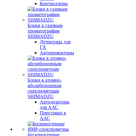
Контроллеры
Блоки к газовым
хроматографам
SHIMADZU
Детекторы для
ГХ
Автоинжекторы
Блоки к атомно-
абсорбционным
спектрометрам
SHIMADZU
Автодозаторы
для ААС
Приставки к
ААС
Бескриогенные