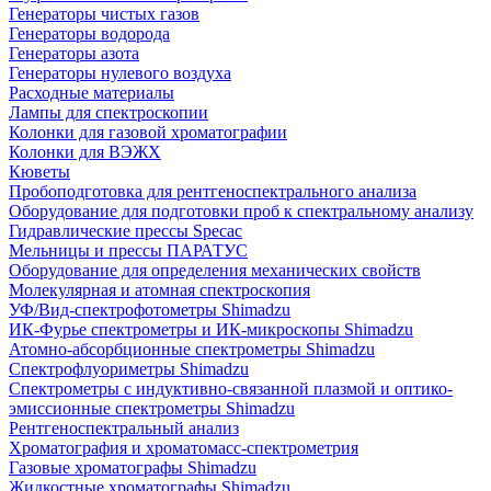
Генераторы чистых газов
Генераторы водорода
Генераторы азота
Генераторы нулевого воздуха
Расходные материалы
Лампы для спектроскопии
Колонки для газовой хроматографии
Колонки для ВЭЖХ
Кюветы
Пробоподготовка для рентгеноспектрального анализа
Оборудование для подготовки проб к спектральному анализу
Гидравлические прессы Specac
Мельницы и прессы ПАРАТУС
Оборудование для определения механических свойств
Молекулярная и атомная спектроскопия
УФ/Вид-спектрофотометры Shimadzu
ИК-Фурье спектрометры и ИК-микроскопы Shimadzu
Атомно-абсорбционные спектрометры Shimadzu
Спектрофлуориметры Shimadzu
Спектрометры с индуктивно-связанной плазмой и оптико-
эмиссионные спектрометры Shimadzu
Рентгеноспектральный анализ
Хроматография и хроматомасс-спектрометрия
Газовые хроматографы Shimadzu
Жидкостные хроматографы Shimadzu