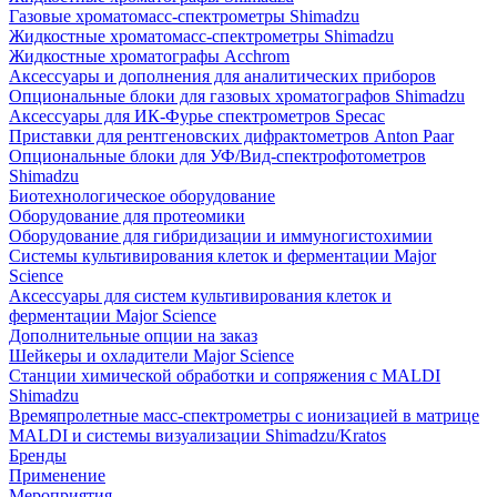
Газовые хроматомасс-спектрометры Shimadzu
Жидкостные хроматомасс-спектрометры Shimadzu
Жидкостные хроматографы Acchrom
Аксессуары и дополнения для аналитических приборов
Опциональные блоки для газовых хроматографов Shimadzu
Аксессуары для ИК-Фурье спектрометров Specac
Приставки для рентгеновских дифрактометров Anton Paar
Опциональные блоки для УФ/Вид-спектрофотометров
Shimadzu
Биотехнологическое оборудование
Оборудование для протеомики
Оборудование для гибридизации и иммуногистохимии
Системы культивирования клеток и ферментации Major
Science
Аксессуары для систем культивирования клеток и
ферментации Major Science
Дополнительные опции на заказ
Шейкеры и охладители Major Science
Станции химической обработки и сопряжения с MALDI
Shimadzu
Времяпролетные масс-спектрометры с ионизацией в матрице
MALDI и системы визуализации Shimadzu/Kratos
Бренды
Применение
Мероприятия