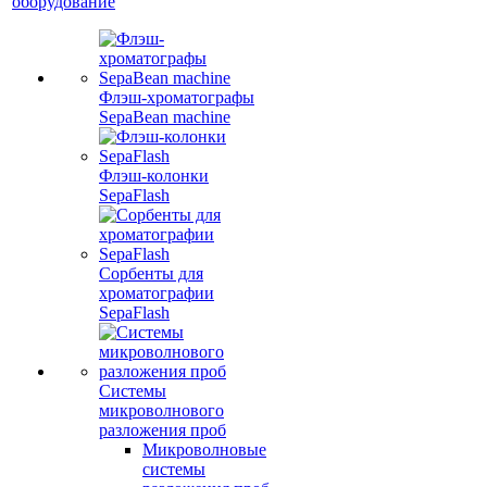
оборудование
Флэш-хроматографы
SepaBean machine
Флэш-колонки
SepaFlash
Сорбенты для
хроматографии
SepaFlash
Системы
микроволнового
разложения проб
Микроволновые
системы