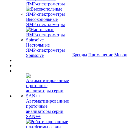
ЯМР‑спектрометры
Высокопольные
ЯМР‑спектрометры
Настольные
ЯМР‑спектрометры
Бренды
Применение
Мероп
Spinsolve
Автоматизированные
проточные
анализаторы серии
SAN++