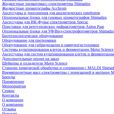
Жидкостные хроматомасс-спектрометры Shimadzu
Жидкостные хроматографы Acchrom
Аксессуары и дополнения для аналитических приборов
Опциональные блоки для газовых хроматографов Shimadzu
Аксессуары для ИК-Фурье спектрометров Specac
Приставки для рентгеновских дифрактометров Anton Paar
Опциональные блоки для УФ/Вид-спектрофотометров Shimadz
Биотехнологическое оборудование
Оборудование для протеомики
Оборудование для гибридизации и иммуногистохимии
Системы культивирования клеток и ферментации Major Science
Аксессуары для систем культивирования клеток и ферментации 
Дополнительные опции на заказ
Шейкеры и охладители Major Science
Станции химической обработки и сопряжения с MALDI Shima
Времяпролетные масс-спектрометры с ионизацией в матрице M
Бренды
Применение
Мероприятия
Сервис
Контакты
О компании
О компании
Отзывы
Новости