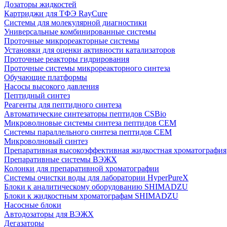
Дозаторы жидкостей
Картриджи для ТФЭ RayCure
Системы для молекулярной диагностики
Универсальные комбинированные системы
Проточные микрореакторные системы
Установки для оценки активности катализаторов
Проточные реакторы гидрирования
Проточные системы микрореакторного синтеза
Обучающие платформы
Насосы высокого давления
Пептидный синтез
Реагенты для пептидного синтеза
Автоматические синтезаторы пептидов CSBio
Микроволновые системы синтеза пептидов CEM
Системы параллельного синтеза пептидов CEM
Микроволновый синтез
Препаративная высокоэффективная жидкостная хроматография
Препаративные системы ВЭЖХ
Колонки для препаративной хроматографии
Системы очистки воды для лаборатории HyperPureX
Блоки к аналитическому оборудованию SHIMADZU
Блоки к жидкостным хроматографам SHIMADZU
Насосные блоки
Автодозаторы для ВЭЖХ
Дегазаторы