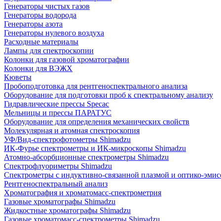
Генераторы чистых газов
Генераторы водорода
Генераторы азота
Генераторы нулевого воздуха
Расходные материалы
Лампы для спектроскопии
Колонки для газовой хроматографии
Колонки для ВЭЖХ
Кюветы
Пробоподготовка для рентгеноспектрального анализа
Оборудование для подготовки проб к спектральному анализу
Гидравлические прессы Specac
Мельницы и прессы ПАРАТУС
Оборудование для определения механических свойств
Молекулярная и атомная спектроскопия
УФ/Вид-спектрофотометры Shimadzu
ИК-Фурье спектрометры и ИК-микроскопы Shimadzu
Атомно-абсорбционные спектрометры Shimadzu
Спектрофлуориметры Shimadzu
Спектрометры с индуктивно-связанной плазмой и оптико-эми
Рентгеноспектральный анализ
Хроматография и хроматомасс-спектрометрия
Газовые хроматографы Shimadzu
Жидкостные хроматографы Shimadzu
Газовые хроматомасс-спектрометры Shimadzu