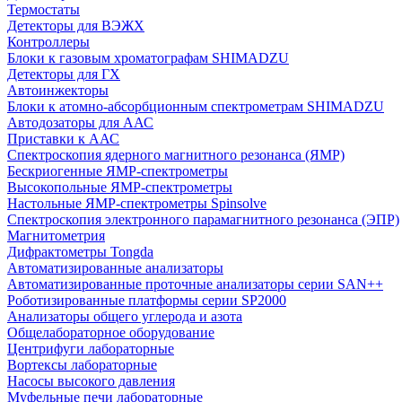
Термостаты
Детекторы для ВЭЖХ
Контроллеры
Блоки к газовым хроматографам SHIMADZU
Детекторы для ГХ
Автоинжекторы
Блоки к атомно-абсорбционным спектрометрам SHIMADZU
Автодозаторы для ААС
Приставки к ААС
Спектроскопия ядерного магнитного резонанса (ЯМР)
Бескриогенные ЯМР‑спектрометры
Высокопольные ЯМР‑спектрометры
Настольные ЯМР‑спектрометры Spinsolve
Спектроскопия электронного парамагнитного резонанса (ЭПР)
Магнитометрия
Дифрактометры Tongda
Автоматизированные анализаторы
Автоматизированные проточные анализаторы серии SAN++
Роботизированные платформы серии SP2000
Анализаторы общего углерода и азота
Общелабораторное оборудование
Центрифуги лабораторные
Вортексы лабораторные
Насосы высокого давления
Муфельные печи лабораторные