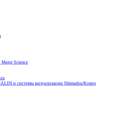
u
Major Science
dzu
ALDI и системы визуализации Shimadzu/Kratos