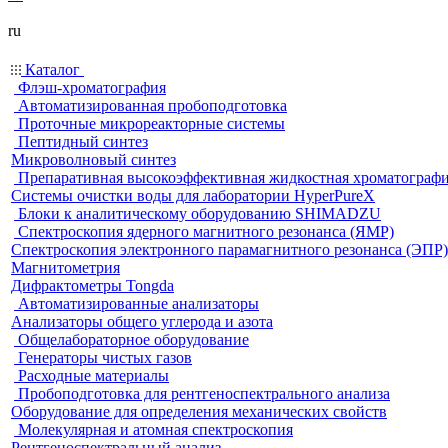
ru
Каталог
Флэш-хроматография
Автоматизированная пробоподготовка
Проточные микрореакторные системы
Пептидный синтез
Микроволновый синтез
Препаративная высокоэффективная жидкостная хроматограф
Системы очистки воды для лаборатории HyperPureX
Блоки к аналитическому оборудованию SHIMADZU
Спектроскопия ядерного магнитного резонанса (ЯМР)
Спектроскопия электронного парамагнитного резонанса (ЭПР)
Магнитометрия
Дифрактометры Tongda
Автоматизированные анализаторы
Анализаторы общего углерода и азота
Общелабораторное оборудование
Генераторы чистых газов
Расходные материалы
Пробоподготовка для рентгеноспектрального анализа
Оборудование для определения механических свойств
Молекулярная и атомная спектроскопия
Рентгеноспектральный анализ