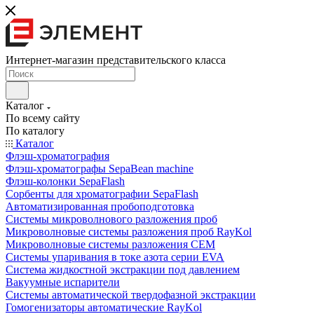
Интернет-магазин представительского класса
Каталог
По всему сайту
По каталогу
Каталог
Флэш-хроматография
Флэш-хроматографы SepaBean machine
Флэш-колонки SepaFlash
Сорбенты для хроматографии SepaFlash
Автоматизированная пробоподготовка
Системы микроволнового разложения проб
Микроволновые системы разложения проб RayKol
Микроволновые системы разложения CEM
Системы упаривания в токе азота серии EVA
Система жидкостной экстракции под давлением
Вакуумные испарители
Системы автоматической твердофазной экстракции
Гомогенизаторы автоматические RayKol