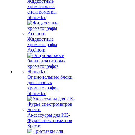
Жидкостные
хроматомасс-
спектрометры
Shimadzu
Жидкостные
хроматографы
Acchrom
Опциональные блоки
для газовых
хроматографов
Shimadzu
Аксессуары для ИК-
Фурье спектрометров
Specac