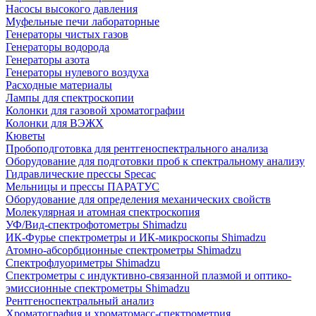
Насосы высокого давления
Муфельные печи лабораторные
Генераторы чистых газов
Генераторы водорода
Генераторы азота
Генераторы нулевого воздуха
Расходные материалы
Лампы для спектроскопии
Колонки для газовой хроматографии
Колонки для ВЭЖХ
Кюветы
Пробоподготовка для рентгеноспектрального анализа
Оборудование для подготовки проб к спектральному анализу
Гидравлические прессы Specac
Мельницы и прессы ПАРАТУС
Оборудование для определения механических свойств
Молекулярная и атомная спектроскопия
УФ/Вид-спектрофотометры Shimadzu
ИК-Фурье спектрометры и ИК-микроскопы Shimadzu
Атомно-абсорбционные спектрометры Shimadzu
Спектрофлуориметры Shimadzu
Спектрометры с индуктивно-связанной плазмой и оптико-
эмиссионные спектрометры Shimadzu
Рентгеноспектральный анализ
Хроматография и хроматомасс-спектрометрия