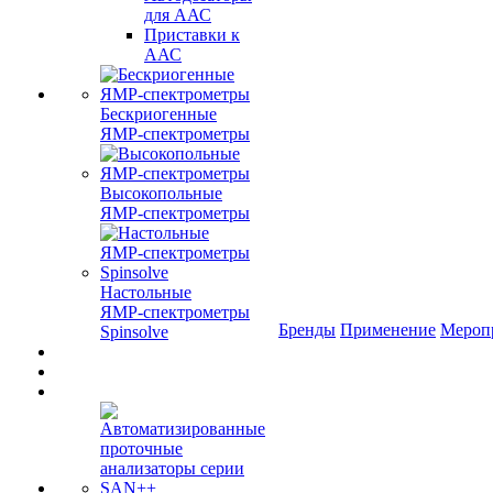
для ААС
Приставки к
ААС
Бескриогенные
ЯМР‑спектрометры
Высокопольные
ЯМР‑спектрометры
Настольные
ЯМР‑спектрометры
Бренды
Применение
Мероп
Spinsolve