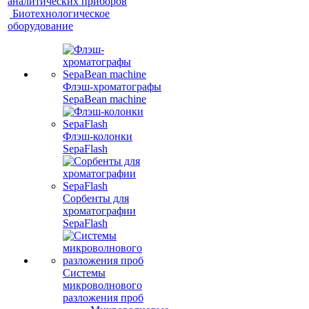
аналитических приборов
Биотехнологическое
оборудование
Флэш-хроматографы
SepaBean machine
Флэш-колонки
SepaFlash
Сорбенты для
хроматографии
SepaFlash
Системы
микроволнового
разложения проб