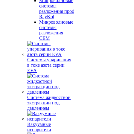
Микроволновые
системы
разложения проб
RayKol
Микроволновые
системы
разложения
CEM
Системы упаривания
в токе азота серии
EVA
Система жидкостной
экстракции под
давлением
Вакуумные
испарители