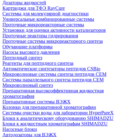
Дозаторы жидкостей
Картриджи для ТФЭ RayCure
Системы для молекулярной диагностики
Универсальные комбинированные системы
Проточные микрореакторные системы
Установки для оценки активности катализаторов
Проточные реакторы гидрирования
Проточные системы микрореакторного синтеза
Обучающие платформы
Насосы высокого давления
Пептидный синтез
Реагенты для пептидного синтеза
Автоматические синтезаторы пептидов CSBio
Микроволновые системы синтеза пептидов CEM
Системы параллельного синтеза пептидов CEM
Микроволновый синтез
Препаративная высокоэффективная жидкостная
хроматография
Препаративные системы ВЭЖХ
Колонки для препаративной хроматографии
Системы очистки воды для лаборатории HyperPureX
Блоки к аналитическому оборудованию SHIMADZU
Блоки к жидкостным хроматографам SHIMADZU
Насосные блоки
Автодозаторы для ВЭЖХ