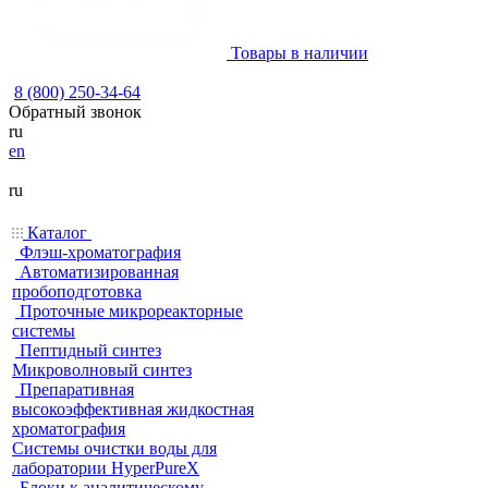
Товары в наличии
8 (800) 250-34-64
Обратный звонок
ru
en
ru
Каталог
Флэш-хроматография
Автоматизированная
пробоподготовка
Проточные микрореакторные
системы
Пептидный синтез
Микроволновый синтез
Препаративная
высокоэффективная жидкостная
хроматография
Системы очистки воды для
лаборатории HyperPureX
Блоки к аналитическому