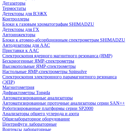
Дегазаторы
Термостаты
Детекторы для ВЭЖХ
Контроллеры
Блоки к газовым хроматографам SHIMADZU
Детекторы для ГХ
Автоинжекторы
Блоки к атомно-абсорбционным спектрометрам SHIMADZU
Автодозаторы для ААС
Приставки к ААС
Спектроскопия ядерного магнитного резонанса (ЯМР)
Бескриогенные ЯМР‑спектрометры
Высокопольные ЯМР‑спектрометры
Настольные ЯМР‑спектрометры Spinsolve
Спектроскопия электронного парамагнитного резонанса
(ЭПР)
Магнитометрия
Дифрактометры Tongda
Автоматизированные анализаторы
Автоматизированные проточные анализаторы серии SAN++
Роботизированные платформы серии SP2000
Анализаторы общего углерода и азота
Общелабораторное оборудование
Центрифуги лабораторные
Вортексы лабораторные