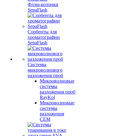
Флэш-колонки
SepaFlash
Сорбенты для
хроматографии
SepaFlash
Системы
микроволнового
разложения проб
Микроволновые
системы
разложения проб
RayKol
Микроволновые
системы
разложения
CEM