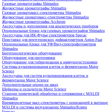
Газовые хроматографы Shimadzu
Жидкостные хроматографы Shimadzu
Газовые хроматомасс-спектрометры Shimadzu
Жидкостные хроматомасс-спектрометры Shimadzu
Жидкостные хроматографы Acchrom
Аксессуары и дополнения для аналитических приборов
Опциональные блоки для газовых хроматографов Shimadzu
Аксессуары для ИК-Фурье спектрометров Specac
Приставки для рентгеновских дифрактометров Anton Paar
Опциональные блоки для УФ/Вид-спектрофотометров
Shimadzu
Биотехнологическое оборудование
Оборудование для протеомики
Оборудование для гибридизации и иммуногистохимии
Системы культивирования клеток и ферментации Major
Science
Аксессуары для систем культивирования клеток и
ферментации Major Science
Дополнительные опции на заказ
Шейкеры и охладители Major Science
Станции химической обработки и сопряжения с MALDI
Shimadzu
Времяпролетные масс-спектрометры с ионизацией в матрице
MALDI и системы визуализации Shimadzu/Kratos
Бренды