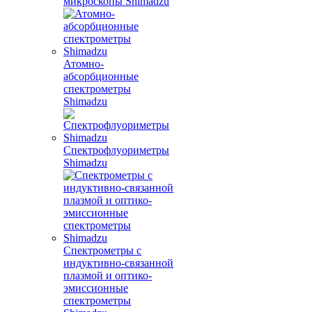
микроскопы Shimadzu
Атомно-
абсорбционные
спектрометры
Shimadzu
Спектрофлуориметры
Shimadzu
Спектрометры с
индуктивно-связанной
плазмой и оптико-
эмиссионные
спектрометры