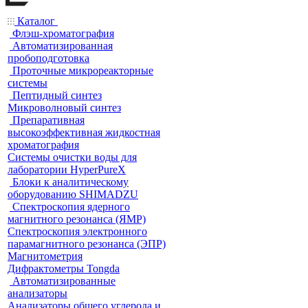
Каталог
Флэш-хроматография
Автоматизированная
пробоподготовка
Проточные микрореакторные
системы
Пептидный синтез
Микроволновый синтез
Препаративная
высокоэффективная жидкостная
хроматография
Системы очистки воды для
лаборатории HyperPureX
Блоки к аналитическому
оборудованию SHIMADZU
Спектроскопия ядерного
магнитного резонанса (ЯМР)
Спектроскопия электронного
парамагнитного резонанса (ЭПР)
Магнитометрия
Дифрактометры Tongda
Автоматизированные
анализаторы
Анализаторы общего углерода и