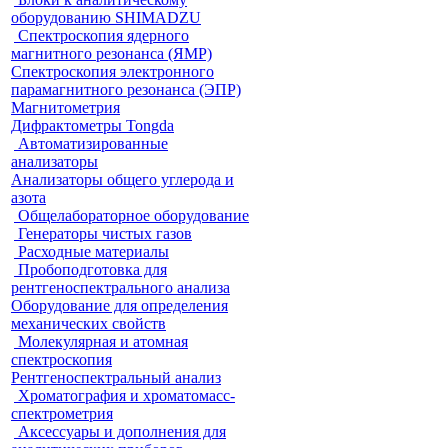
оборудованию SHIMADZU
Спектроскопия ядерного
магнитного резонанса (ЯМР)
Спектроскопия электронного
парамагнитного резонанса (ЭПР)
Магнитометрия
Дифрактометры Tongda
Автоматизированные
анализаторы
Анализаторы общего углерода и
азота
Общелабораторное оборудование
Генераторы чистых газов
Расходные материалы
Пробоподготовка для
рентгеноспектрального анализа
Оборудование для определения
механических свойств
Молекулярная и атомная
спектроскопия
Рентгеноспектральный анализ
Хроматография и хроматомасс-
спектрометрия
Аксессуары и дополнения для