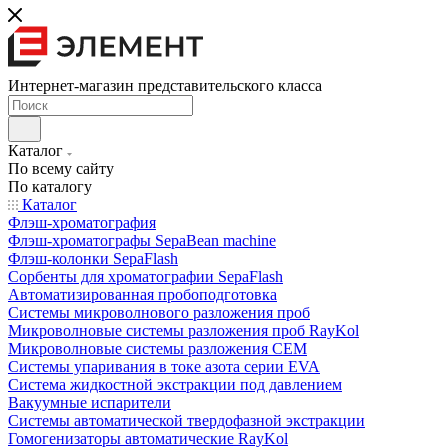
Интернет-магазин представительского класса
Каталог
По всему сайту
По каталогу
Каталог
Флэш-хроматография
Флэш-хроматографы SepaBean machine
Флэш-колонки SepaFlash
Сорбенты для хроматографии SepaFlash
Автоматизированная пробоподготовка
Системы микроволнового разложения проб
Микроволновые системы разложения проб RayKol
Микроволновые системы разложения CEM
Системы упаривания в токе азота серии EVA
Система жидкостной экстракции под давлением
Вакуумные испарители
Системы автоматической твердофазной экстракции
Гомогенизаторы автоматические RayKol