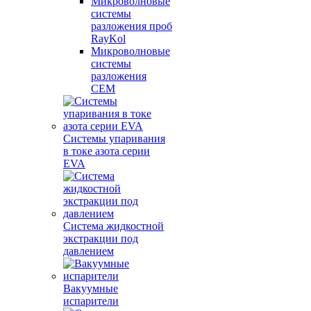
Микроволновые
системы
разложения проб
RayKol
Микроволновые
системы
разложения
CEM
Системы упаривания
в токе азота серии
EVA
Система жидкостной
экстракции под
давлением
Вакуумные
испарители