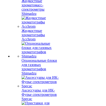
Жидкостные
хроматомасс-
спектрометры
Shimadzu
Жидкостные
хроматографы
Acchrom
Опциональные блоки
для газовых
хроматографов
Shimadzu
Аксессуары для ИК-
Фурье спектрометров
Specac