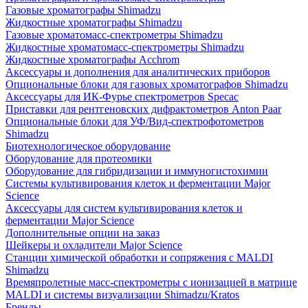
Газовые хроматографы Shimadzu
Жидкостные хроматографы Shimadzu
Газовые хроматомасс-спектрометры Shimadzu
Жидкостные хроматомасс-спектрометры Shimadzu
Жидкостные хроматографы Acchrom
Аксессуары и дополнения для аналитических приборов
Опциональные блоки для газовых хроматографов Shimadzu
Аксессуары для ИК-Фурье спектрометров Specac
Приставки для рентгеновских дифрактометров Anton Paar
Опциональные блоки для УФ/Вид-спектрофотометров
Shimadzu
Биотехнологическое оборудование
Оборудование для протеомики
Оборудование для гибридизации и иммуногистохимии
Системы культивирования клеток и ферментации Major
Science
Аксессуары для систем культивирования клеток и
ферментации Major Science
Дополнительные опции на заказ
Шейкеры и охладители Major Science
Станции химической обработки и сопряжения с MALDI
Shimadzu
Времяпролетные масс-спектрометры с ионизацией в матрице
MALDI и системы визуализации Shimadzu/Kratos
Бренды