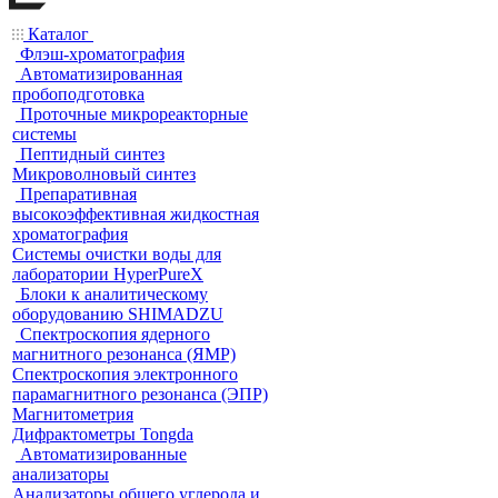
Каталог
Флэш-хроматография
Автоматизированная
пробоподготовка
Проточные микрореакторные
системы
Пептидный синтез
Микроволновый синтез
Препаративная
высокоэффективная жидкостная
хроматография
Системы очистки воды для
лаборатории HyperPureX
Блоки к аналитическому
оборудованию SHIMADZU
Спектроскопия ядерного
магнитного резонанса (ЯМР)
Спектроскопия электронного
парамагнитного резонанса (ЭПР)
Магнитометрия
Дифрактометры Tongda
Автоматизированные
анализаторы
Анализаторы общего углерода и