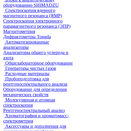
оборудованию SHIMADZU
Спектроскопия ядерного
магнитного резонанса (ЯМР)
Спектроскопия электронного
парамагнитного резонанса (ЭПР)
Магнитометрия
Дифрактометры Tongda
Автоматизированные
анализаторы
Анализаторы общего углерода и
азота
Общелабораторное оборудование
Генераторы чистых газов
Расходные материалы
Пробоподготовка для
рентгеноспектрального анализа
Оборудование для определения
механических свойств
Молекулярная и атомная
спектроскопия
Рентгеноспектральный анализ
Хроматография и хроматомасс-
спектрометрия
Аксессуары и дополнения для