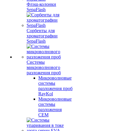
Флэш-колонки
SepaFlash
Сорбенты для
хроматографии
SepaFlash
Системы
микроволнового
разложения проб
Микроволновые
системы
разложения проб
RayKol
Микроволновые
системы
разложения
CEM