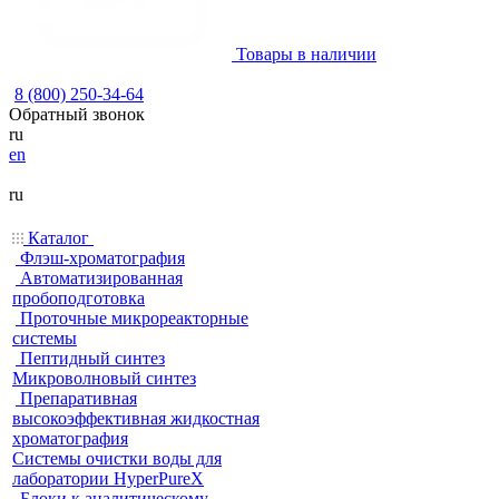
Товары в наличии
8 (800) 250-34-64
Обратный звонок
ru
en
ru
Каталог
Флэш-хроматография
Автоматизированная
пробоподготовка
Проточные микрореакторные
системы
Пептидный синтез
Микроволновый синтез
Препаративная
высокоэффективная жидкостная
хроматография
Системы очистки воды для
лаборатории HyperPureX
Блоки к аналитическому