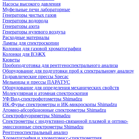
Насосы высокого давления
Муфельные печи лабораторные
Генераторы чистых газов
Генераторы водорода
Генераторы азота
Генераторы нулевого воздуха
Расходные материалы
Лампы для спектроскопии
Колонки для газовой хроматографии
Колонки для ВЭЖХ
Кюветы
Пробоподготовка для рентгеноспектрального анализа
Оборудование для подготовки проб к спектральному анализу
Гидравлические прессы Specac
Мельницы и прессы ПАРАТУС
Оборудование для определения механических свойств
Молекулярная и атомная спектроскопия
УФ/Вид-спектрофотометры Shimadzu
ИК-Фурье спектрометры и ИК-микроскопы Shimadzu
Атомно-абсорбционные спектрометры Shimadzu
Спектрофлуориметры Shimadzu
Спектрометры с индуктивно-связанной плазмой и оптико-
эмиссионные спектрометры Shimadzu
Рентгеноспектральный анализ
Хроматография и хроматомасс-спектрометрия