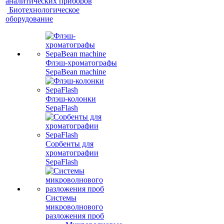
аналитических приборов
Биотехнологическое
оборудование
Флэш-хроматографы
SepaBean machine
Флэш-колонки
SepaFlash
Сорбенты для
хроматографии
SepaFlash
Системы
микроволнового
разложения проб