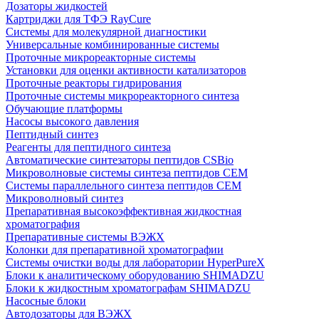
Дозаторы жидкостей
Картриджи для ТФЭ RayCure
Системы для молекулярной диагностики
Универсальные комбинированные системы
Проточные микрореакторные системы
Установки для оценки активности катализаторов
Проточные реакторы гидрирования
Проточные системы микрореакторного синтеза
Обучающие платформы
Насосы высокого давления
Пептидный синтез
Реагенты для пептидного синтеза
Автоматические синтезаторы пептидов CSBio
Микроволновые системы синтеза пептидов CEM
Системы параллельного синтеза пептидов CEM
Микроволновый синтез
Препаративная высокоэффективная жидкостная
хроматография
Препаративные системы ВЭЖХ
Колонки для препаративной хроматографии
Системы очистки воды для лаборатории HyperPureX
Блоки к аналитическому оборудованию SHIMADZU
Блоки к жидкостным хроматографам SHIMADZU
Насосные блоки
Автодозаторы для ВЭЖХ