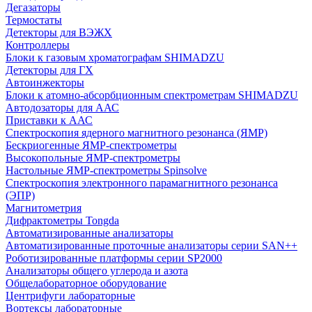
Дегазаторы
Термостаты
Детекторы для ВЭЖХ
Контроллеры
Блоки к газовым хроматографам SHIMADZU
Детекторы для ГХ
Автоинжекторы
Блоки к атомно-абсорбционным спектрометрам SHIMADZU
Автодозаторы для ААС
Приставки к ААС
Спектроскопия ядерного магнитного резонанса (ЯМР)
Бескриогенные ЯМР‑спектрометры
Высокопольные ЯМР‑спектрометры
Настольные ЯМР‑спектрометры Spinsolve
Спектроскопия электронного парамагнитного резонанса
(ЭПР)
Магнитометрия
Дифрактометры Tongda
Автоматизированные анализаторы
Автоматизированные проточные анализаторы серии SAN++
Роботизированные платформы серии SP2000
Анализаторы общего углерода и азота
Общелабораторное оборудование
Центрифуги лабораторные
Вортексы лабораторные