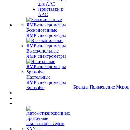
для ААС
Приставки к
ААС
Бескриогенные
ЯМР‑спектрометры
Высокопольные
ЯМР‑спектрометры
Настольные
ЯМР‑спектрометры
Бренды
Применение
Мероп
Spinsolve