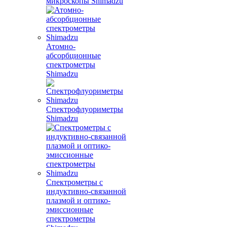
микроскопы Shimadzu
Атомно-
абсорбционные
спектрометры
Shimadzu
Спектрофлуориметры
Shimadzu
Спектрометры с
индуктивно-связанной
плазмой и оптико-
эмиссионные
спектрометры