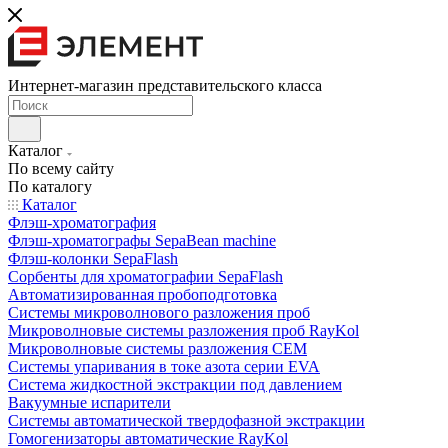
Интернет-магазин представительского класса
Каталог
По всему сайту
По каталогу
Каталог
Флэш-хроматография
Флэш-хроматографы SepaBean machine
Флэш-колонки SepaFlash
Сорбенты для хроматографии SepaFlash
Автоматизированная пробоподготовка
Системы микроволнового разложения проб
Микроволновые системы разложения проб RayKol
Микроволновые системы разложения CEM
Системы упаривания в токе азота серии EVA
Система жидкостной экстракции под давлением
Вакуумные испарители
Системы автоматической твердофазной экстракции
Гомогенизаторы автоматические RayKol