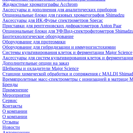
Жидкостные хроматографы Acchrom
Аксессуары и дополнения для аналитических приборов
Опциональные блоки для газовых хроматографов Shimadzu
Аксессуары для ИК-Фурье спектрометров Specac
Приставки для рентгеновских дифрактометров Anton Paar
Опциональные блоки для УФ/Вид-спектрофотометров Shimadz
Биотехнологическое оборудование
Оборудование для протеомики
Оборудование для гибридизации и иммуногистохимии
Системы культивирования клеток и ферментации Major Science
Аксессуары для систем культивирования клеток и ферментации 
Дополнительные опции на заказ
Шейкеры и охладители Major Science
Станции химической обработки и сопряжения с MALDI Shima
Времяпролетные масс-спектрометры с ионизацией в матрице M
Бренды
Применение
Мероприятия
Сервис
Контакты
О компании
О компании
Отзывы
Новости
Авторизации