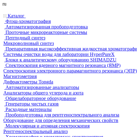
ru
Каталог
Флэш-хроматография
Автоматизированная пробоподготовка
Проточные микрореакторные системы
Пептидный синтез
Микроволновый синтез
Препаративная высокоэффективная жидкостная хроматограф
Системы очистки воды для лаборатории HyperPureX
Блоки к аналитическому оборудованию SHIMADZU
Спектроскопия ядерного магнитного резонанса (ЯМР)
Спектроскопия электронного парамагнитного резонанса (ЭПР)
Магнитометрия
Дифрактометры Tongda
Автоматизированные анализаторы
Анализаторы общего углерода и азота
Общелабораторное оборудование
Генераторы чистых газов
Расходные материалы
Пробоподготовка для рентгеноспектрального анализа
Оборудование для определения механических свойств
Молекулярная и атомная спектроскопия
Рентгеноспектральный анализ
Хроматография и хроматомасс-спектрометрия