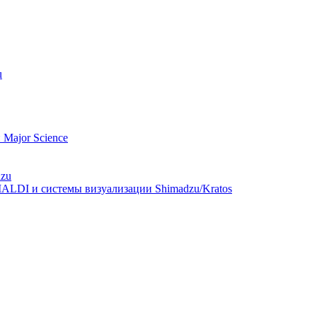
u
Major Science
dzu
ALDI и системы визуализации Shimadzu/Kratos