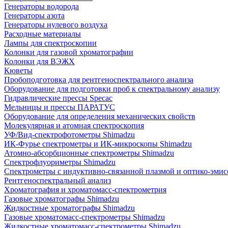
Генераторы водорода
Генераторы азота
Генераторы нулевого воздуха
Расходные материалы
Лампы для спектроскопии
Колонки для газовой хроматографии
Колонки для ВЭЖХ
Кюветы
Пробоподготовка для рентгеноспектрального анализа
Оборудование для подготовки проб к спектральному анализу
Гидравлические прессы Specac
Мельницы и прессы ПАРАТУС
Оборудование для определения механических свойств
Молекулярная и атомная спектроскопия
УФ/Вид-спектрофотометры Shimadzu
ИК-Фурье спектрометры и ИК-микроскопы Shimadzu
Атомно-абсорбционные спектрометры Shimadzu
Спектрофлуориметры Shimadzu
Спектрометры с индуктивно-связанной плазмой и оптико-эми
Рентгеноспектральный анализ
Хроматография и хроматомасс-спектрометрия
Газовые хроматографы Shimadzu
Жидкостные хроматографы Shimadzu
Газовые хроматомасс-спектрометры Shimadzu
Жидкостные хроматомасс-спектрометры Shimadzu