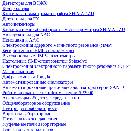
Детекторы для ВЭЖХ
Контроллеры
Блоки к газовым хроматографам SHIMADZU
Детекторы для ГХ
Автоинжекторы
Блоки к атомно-абсорбционным спектрометрам SHIMADZU
Автодозаторы для ААС
Приставки к ААС
Спектроскопия ядерного магнитного резонанса (ЯМР)
Бескриогенные ЯМР‑спектрометры
Высокопольные ЯМР‑спектрометры
Настольные ЯМР‑спектрометры Spinsolve
Спектроскопия электронного парамагнитного резонанса (ЭПР)
Магнитометрия
Дифрактометры Tongda
Автоматизированные анализаторы
Автоматизированные проточные анализаторы серии SAN++
Роботизированные платформы серии SP2000
Анализаторы общего углерода и азота
Общелабораторное оборудование
Центрифуги лабораторные
Вортексы лабораторные
Насосы высокого давления
Муфельные печи лабораторные
Генераторы чистых газов