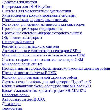
Дозаторы жидкостей
Картриджи для ТФЭ RayCure
Системы для молекулярной диагностики
Универсальные комбинированные системы
Проточные микрореакторные системы
Установки для оценки активности катализаторов
Проточные реакторы гидрирования
Проточные системы микрореакторного синтеза
Обучающие платформы
Пептидный синтез
Реагенты для пептидного синтеза
Автоматические синтезаторы пептидов CSBio
Микроволновые системы синтеза пептидов CEM
Системы параллельного синтеза пептидов CEM
Микроволновый синтез
Препаративная высокоэффективная жидкостная хроматография
Препаративные системы ВЭЖХ
Колонки для препаративной хроматографии
Системы очистки воды для лаборатории HyperPureX
Блоки к аналитическому оборудованию SHIMADZU
Блоки к жидкостным хроматографам SHIMADZU
Насосные блоки
Автодозаторы для ВЭЖХ
Дегазаторы
Термостаты