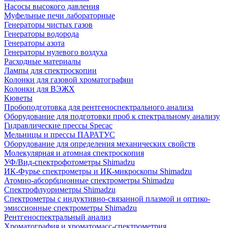
Насосы высокого давления
Муфельные печи лабораторные
Генераторы чистых газов
Генераторы водорода
Генераторы азота
Генераторы нулевого воздуха
Расходные материалы
Лампы для спектроскопии
Колонки для газовой хроматографии
Колонки для ВЭЖХ
Кюветы
Пробоподготовка для рентгеноспектрального анализа
Оборудование для подготовки проб к спектральному анализу
Гидравлические прессы Specac
Мельницы и прессы ПАРАТУС
Оборудование для определения механических свойств
Молекулярная и атомная спектроскопия
УФ/Вид-спектрофотометры Shimadzu
ИК-Фурье спектрометры и ИК-микроскопы Shimadzu
Атомно-абсорбционные спектрометры Shimadzu
Спектрофлуориметры Shimadzu
Спектрометры с индуктивно-связанной плазмой и оптико-
эмиссионные спектрометры Shimadzu
Рентгеноспектральный анализ
Хроматография и хроматомасс-спектрометрия