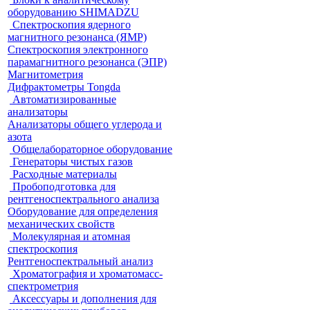
оборудованию SHIMADZU
Спектроскопия ядерного
магнитного резонанса (ЯМР)
Спектроскопия электронного
парамагнитного резонанса (ЭПР)
Магнитометрия
Дифрактометры Tongda
Автоматизированные
анализаторы
Анализаторы общего углерода и
азота
Общелабораторное оборудование
Генераторы чистых газов
Расходные материалы
Пробоподготовка для
рентгеноспектрального анализа
Оборудование для определения
механических свойств
Молекулярная и атомная
спектроскопия
Рентгеноспектральный анализ
Хроматография и хроматомасс-
спектрометрия
Аксессуары и дополнения для