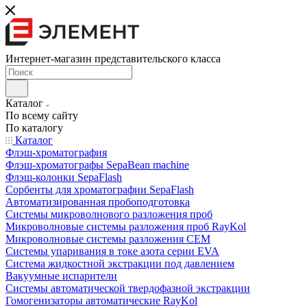
Интернет-магазин представительского класса
Каталог
По всему сайту
По каталогу
Каталог
Флэш-хроматография
Флэш-хроматографы SepaBean machine
Флэш-колонки SepaFlash
Сорбенты для хроматографии SepaFlash
Автоматизированная пробоподготовка
Системы микроволнового разложения проб
Микроволновые системы разложения проб RayKol
Микроволновые системы разложения CEM
Системы упаривания в токе азота серии EVA
Система жидкостной экстракции под давлением
Вакуумные испарители
Системы автоматической твердофазной экстракции
Гомогенизаторы автоматические RayKol