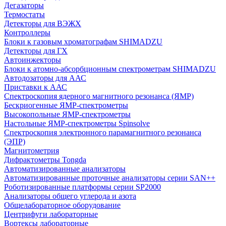
Дегазаторы
Термостаты
Детекторы для ВЭЖХ
Контроллеры
Блоки к газовым хроматографам SHIMADZU
Детекторы для ГХ
Автоинжекторы
Блоки к атомно-абсорбционным спектрометрам SHIMADZU
Автодозаторы для ААС
Приставки к ААС
Спектроскопия ядерного магнитного резонанса (ЯМР)
Бескриогенные ЯМР‑спектрометры
Высокопольные ЯМР‑спектрометры
Настольные ЯМР‑спектрометры Spinsolve
Спектроскопия электронного парамагнитного резонанса
(ЭПР)
Магнитометрия
Дифрактометры Tongda
Автоматизированные анализаторы
Автоматизированные проточные анализаторы серии SAN++
Роботизированные платформы серии SP2000
Анализаторы общего углерода и азота
Общелабораторное оборудование
Центрифуги лабораторные
Вортексы лабораторные