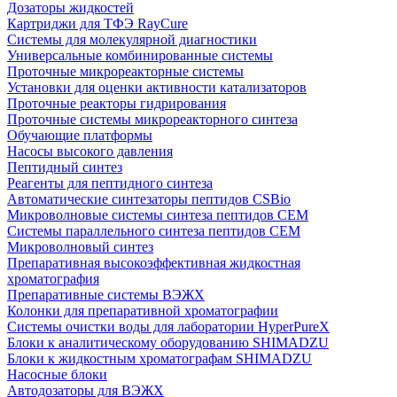
Дозаторы жидкостей
Картриджи для ТФЭ RayCure
Системы для молекулярной диагностики
Универсальные комбинированные системы
Проточные микрореакторные системы
Установки для оценки активности катализаторов
Проточные реакторы гидрирования
Проточные системы микрореакторного синтеза
Обучающие платформы
Насосы высокого давления
Пептидный синтез
Реагенты для пептидного синтеза
Автоматические синтезаторы пептидов CSBio
Микроволновые системы синтеза пептидов CEM
Системы параллельного синтеза пептидов CEM
Микроволновый синтез
Препаративная высокоэффективная жидкостная
хроматография
Препаративные системы ВЭЖХ
Колонки для препаративной хроматографии
Системы очистки воды для лаборатории HyperPureX
Блоки к аналитическому оборудованию SHIMADZU
Блоки к жидкостным хроматографам SHIMADZU
Насосные блоки
Автодозаторы для ВЭЖХ