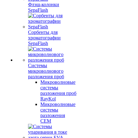
Флэш-колонки
SepaFlash
Сорбенты для
хроматографии
SepaFlash
Системы
микроволнового
разложения проб
Микроволновые
системы
разложения проб
RayKol
Микроволновые
системы
разложения
CEM