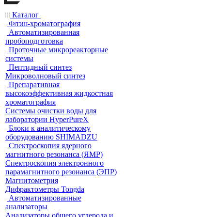
Каталог
Флэш-хроматография
Автоматизированная
пробоподготовка
Проточные микрореакторные
системы
Пептидный синтез
Микроволновый синтез
Препаративная
высокоэффективная жидкостная
хроматография
Системы очистки воды для
лаборатории HyperPureX
Блоки к аналитическому
оборудованию SHIMADZU
Спектроскопия ядерного
магнитного резонанса (ЯМР)
Спектроскопия электронного
парамагнитного резонанса (ЭПР)
Магнитометрия
Дифрактометры Tongda
Автоматизированные
анализаторы
Анализаторы общего углерода и