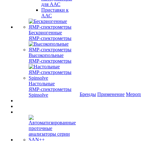
для ААС
Приставки к
ААС
Бескриогенные
ЯМР‑спектрометры
Высокопольные
ЯМР‑спектрометры
Настольные
ЯМР‑спектрометры
Бренды
Применение
Мероп
Spinsolve