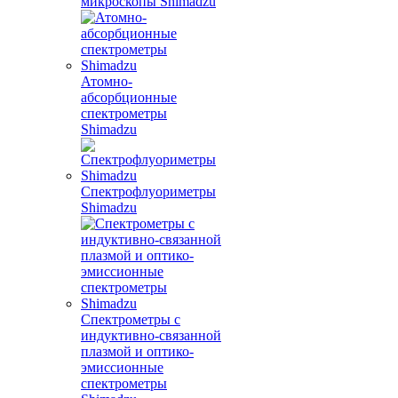
микроскопы Shimadzu
Атомно-
абсорбционные
спектрометры
Shimadzu
Спектрофлуориметры
Shimadzu
Спектрометры с
индуктивно-связанной
плазмой и оптико-
эмиссионные
спектрометры