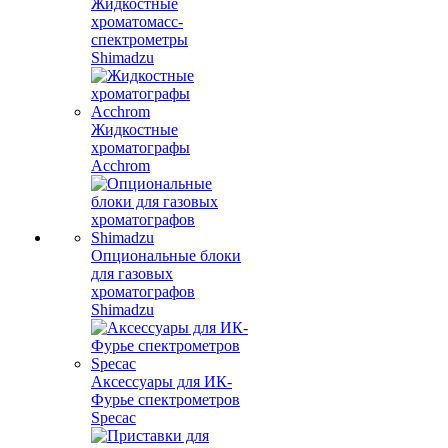
Жидкостные
хроматомасс-
спектрометры
Shimadzu
Жидкостные
хроматографы
Acchrom
Опциональные блоки
для газовых
хроматографов
Shimadzu
Аксессуары для ИК-
Фурье спектрометров
Specac