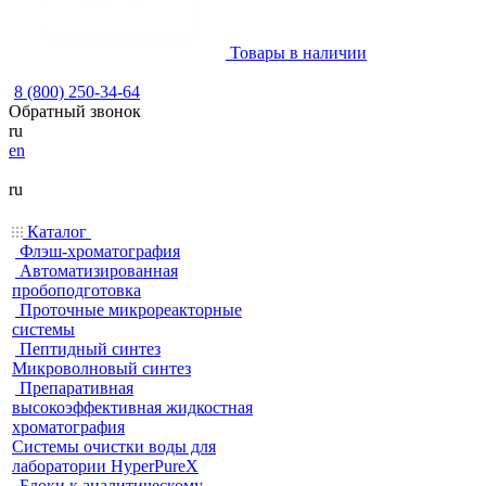
Товары в наличии
8 (800) 250-34-64
Обратный звонок
ru
en
ru
Каталог
Флэш-хроматография
Автоматизированная
пробоподготовка
Проточные микрореакторные
системы
Пептидный синтез
Микроволновый синтез
Препаративная
высокоэффективная жидкостная
хроматография
Системы очистки воды для
лаборатории HyperPureX
Блоки к аналитическому