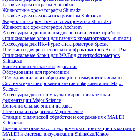
Газовые хроматографы Shimadzu
Жидкостные хроматографы Shimadzu
Газовые хроматомасс-спектрометры Shimadzu
Жидкостные хроматомасс-спектрометры Shimadzu
Жидкостные хроматографы Acchrom
Аксессуары и дополнения для аналитических приборов
Опциональные блоки для газовых хроматографов Shimadzu
Аксессуары для ИК-Фурье спектрометров Specac
Приставки для рентгеновских дифрактометров Anton Paar
Опциональные блоки для УФ/Вид-спектрофотометров
Shimadzu
Биотехнологическое оборудование
Оборудование для протеомики
Оборудование для гибридизации и иммуногистохимии
Системы культивирования клеток и ферментации Major
Science
Аксессуары для систем культивирования клеток и
ферментации Major Science
Дополнительные опции на заказ
Шейкеры и охладители Major Science
Станции химической обработки и сопряжения с MALDI
Shimadzu
Времяпролетные масс-спектрометры с ионизацией в матрице
MALDI и системы визуализации Shimadzu/Kratos
Бренды