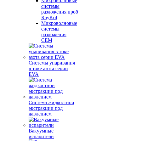
Микроволновые
системы
разложения проб
RayKol
Микроволновые
системы
разложения
CEM
Системы упаривания
в токе азота серии
EVA
Система жидкостной
экстракции под
давлением
Вакуумные
испарители