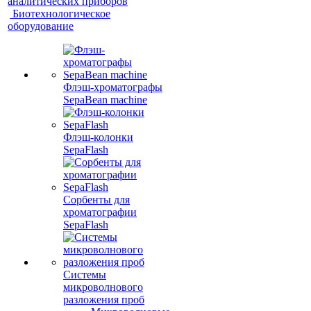
аналитических приборов
Биотехнологическое
оборудование
Флэш-хроматографы
SepaBean machine
Флэш-колонки
SepaFlash
Сорбенты для
хроматографии
SepaFlash
Системы
микроволнового
разложения проб