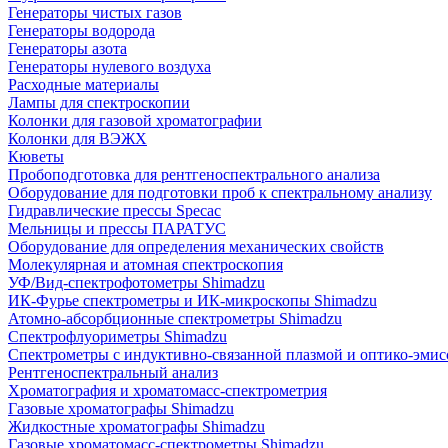
Генераторы чистых газов
Генераторы водорода
Генераторы азота
Генераторы нулевого воздуха
Расходные материалы
Лампы для спектроскопии
Колонки для газовой хроматографии
Колонки для ВЭЖХ
Кюветы
Пробоподготовка для рентгеноспектрального анализа
Оборудование для подготовки проб к спектральному анализу
Гидравлические прессы Specac
Мельницы и прессы ПАРАТУС
Оборудование для определения механических свойств
Молекулярная и атомная спектроскопия
УФ/Вид-спектрофотометры Shimadzu
ИК-Фурье спектрометры и ИК-микроскопы Shimadzu
Атомно-абсорбционные спектрометры Shimadzu
Спектрофлуориметры Shimadzu
Спектрометры с индуктивно-связанной плазмой и оптико-эми
Рентгеноспектральный анализ
Хроматография и хроматомасс-спектрометрия
Газовые хроматографы Shimadzu
Жидкостные хроматографы Shimadzu
Газовые хроматомасс-спектрометры Shimadzu