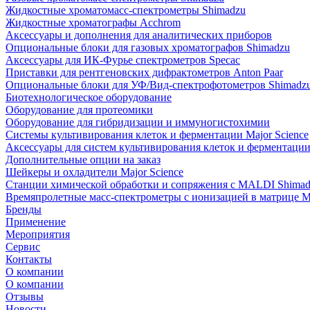
Жидкостные хроматомасс-спектрометры Shimadzu
Жидкостные хроматографы Acchrom
Аксессуары и дополнения для аналитических приборов
Опциональные блоки для газовых хроматографов Shimadzu
Аксессуары для ИК-Фурье спектрометров Specac
Приставки для рентгеновских дифрактометров Anton Paar
Опциональные блоки для УФ/Вид-спектрофотометров Shimadz
Биотехнологическое оборудование
Оборудование для протеомики
Оборудование для гибридизации и иммуногистохимии
Системы культивирования клеток и ферментации Major Science
Аксессуары для систем культивирования клеток и ферментации 
Дополнительные опции на заказ
Шейкеры и охладители Major Science
Станции химической обработки и сопряжения с MALDI Shima
Времяпролетные масс-спектрометры с ионизацией в матрице M
Бренды
Применение
Мероприятия
Сервис
Контакты
О компании
О компании
Отзывы
Новости