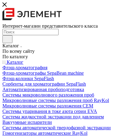
Интернет-магазин представительского класса
Каталог
По всему сайту
По каталогу
Каталог
Флэш-хроматография
Флэш-хроматографы SepaBean machine
Флэш-колонки SepaFlash
Сорбенты для хроматографии SepaFlash
Автоматизированная пробоподготовка
Системы микроволнового разложения проб
Микроволновые системы разложения проб RayKol
Микроволновые системы разложения CEM
Системы упаривания в токе азота серии EVA
Система жидкостной экстракции под давлением
Вакуумные испарители
Системы автоматической твердофазной экстракции
Гомогенизаторы автоматические RayKol