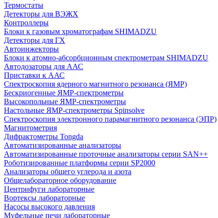
Термостаты
Детекторы для ВЭЖХ
Контроллеры
Блоки к газовым хроматографам SHIMADZU
Детекторы для ГХ
Автоинжекторы
Блоки к атомно-абсорбционным спектрометрам SHIMADZU
Автодозаторы для ААС
Приставки к ААС
Спектроскопия ядерного магнитного резонанса (ЯМР)
Бескриогенные ЯМР‑спектрометры
Высокопольные ЯМР‑спектрометры
Настольные ЯМР‑спектрометры Spinsolve
Спектроскопия электронного парамагнитного резонанса (ЭПР)
Магнитометрия
Дифрактометры Tongda
Автоматизированные анализаторы
Автоматизированные проточные анализаторы серии SAN++
Роботизированные платформы серии SP2000
Анализаторы общего углерода и азота
Общелабораторное оборудование
Центрифуги лабораторные
Вортексы лабораторные
Насосы высокого давления
Муфельные печи лабораторные