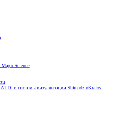
u
Major Science
dzu
ALDI и системы визуализации Shimadzu/Kratos