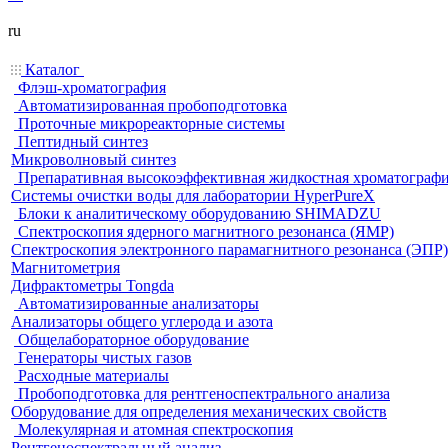
ru
Каталог
Флэш-хроматография
Автоматизированная пробоподготовка
Проточные микрореакторные системы
Пептидный синтез
Микроволновый синтез
Препаративная высокоэффективная жидкостная хроматограф
Системы очистки воды для лаборатории HyperPureX
Блоки к аналитическому оборудованию SHIMADZU
Спектроскопия ядерного магнитного резонанса (ЯМР)
Спектроскопия электронного парамагнитного резонанса (ЭПР)
Магнитометрия
Дифрактометры Tongda
Автоматизированные анализаторы
Анализаторы общего углерода и азота
Общелабораторное оборудование
Генераторы чистых газов
Расходные материалы
Пробоподготовка для рентгеноспектрального анализа
Оборудование для определения механических свойств
Молекулярная и атомная спектроскопия
Рентгеноспектральный анализ