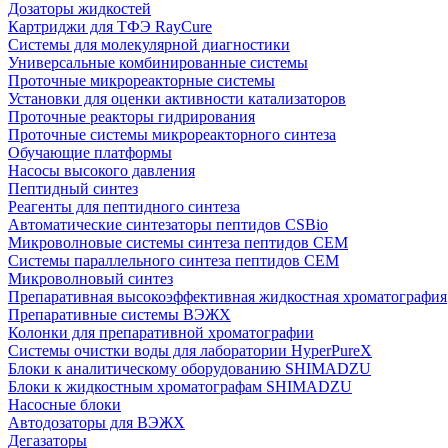
Дозаторы жидкостей
Картриджи для ТФЭ RayCure
Системы для молекулярной диагностики
Универсальные комбинированные системы
Проточные микрореакторные системы
Установки для оценки активности катализаторов
Проточные реакторы гидрирования
Проточные системы микрореакторного синтеза
Обучающие платформы
Насосы высокого давления
Пептидный синтез
Реагенты для пептидного синтеза
Автоматические синтезаторы пептидов CSBio
Микроволновые системы синтеза пептидов CEM
Системы параллельного синтеза пептидов CEM
Микроволновый синтез
Препаративная высокоэффективная жидкостная хроматография
Препаративные системы ВЭЖХ
Колонки для препаративной хроматографии
Системы очистки воды для лаборатории HyperPureX
Блоки к аналитическому оборудованию SHIMADZU
Блоки к жидкостным хроматографам SHIMADZU
Насосные блоки
Автодозаторы для ВЭЖХ
Дегазаторы