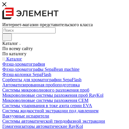
Интернет-магазин представительского класса
Каталог
По всему сайту
По каталогу
Каталог
Флэш-хроматография
Флэш-хроматографы SepaBean machine
Флэш-колонки SepaFlash
Сорбенты для хроматографии SepaFlash
Автоматизированная пробоподготовка
Системы микроволнового разложения проб
Микроволновые системы разложения проб RayKol
Микроволновые системы разложения CEM
Системы упаривания в токе азота серии EVA
Система жидкостной экстракции под давлением
Вакуумные испарители
Системы автоматической твердофазной экстракции
Гомогенизаторы автоматические RayKol