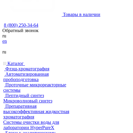
Товары в наличии
8 (800) 250-34-64
Обратный звонок
ru
en
ru
Каталог
Флэш-хроматография
Автоматизированная
пробоподготовка
Проточные микрореакторные
системы
Пептидный синтез
Микроволновый синтез
Препаративная
высокоэффективная жидкостная
хроматография
Системы очистки воды для
лаборатории HyperPureX
Блоки к аналитическому