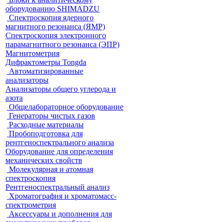
оборудованию SHIMADZU
Спектроскопия ядерного
магнитного резонанса (ЯМР)
Спектроскопия электронного
парамагнитного резонанса (ЭПР)
Магнитометрия
Дифрактометры Tongda
Автоматизированные
анализаторы
Анализаторы общего углерода и
азота
Общелабораторное оборудование
Генераторы чистых газов
Расходные материалы
Пробоподготовка для
рентгеноспектрального анализа
Оборудование для определения
механических свойств
Молекулярная и атомная
спектроскопия
Рентгеноспектральный анализ
Хроматография и хроматомасс-
спектрометрия
Аксессуары и дополнения для