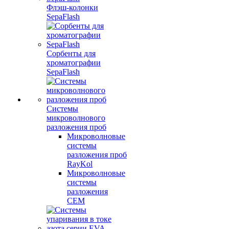
Флэш-колонки
SepaFlash
Сорбенты для
хроматографии
SepaFlash
Системы
микроволнового
разложения проб
Микроволновые
системы
разложения проб
RayKol
Микроволновые
системы
разложения
CEM