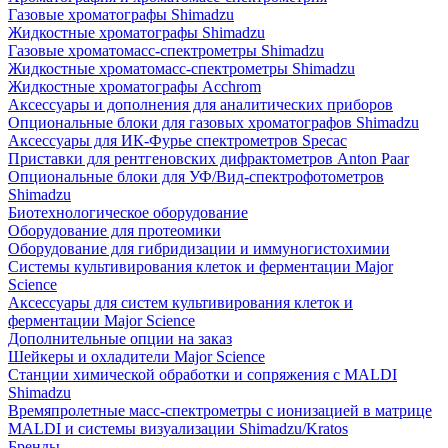
Газовые хроматографы Shimadzu
Жидкостные хроматографы Shimadzu
Газовые хроматомасс-спектрометры Shimadzu
Жидкостные хроматомасс-спектрометры Shimadzu
Жидкостные хроматографы Acchrom
Аксессуары и дополнения для аналитических приборов
Опциональные блоки для газовых хроматографов Shimadzu
Аксессуары для ИК-Фурье спектрометров Specac
Приставки для рентгеновских дифрактометров Anton Paar
Опциональные блоки для УФ/Вид-спектрофотометров
Shimadzu
Биотехнологическое оборудование
Оборудование для протеомики
Оборудование для гибридизации и иммуногистохимии
Системы культивирования клеток и ферментации Major
Science
Аксессуары для систем культивирования клеток и
ферментации Major Science
Дополнительные опции на заказ
Шейкеры и охладители Major Science
Станции химической обработки и сопряжения с MALDI
Shimadzu
Времяпролетные масс-спектрометры с ионизацией в матрице
MALDI и системы визуализации Shimadzu/Kratos
Бренды