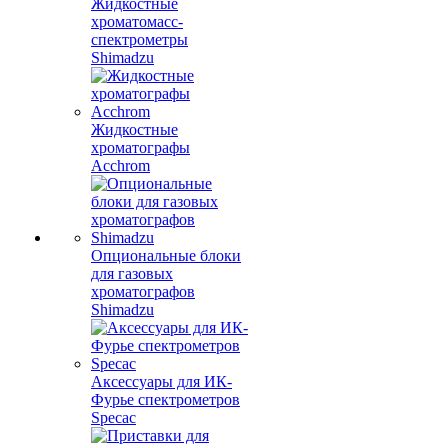
Жидкостные
хроматомасс-
спектрометры
Shimadzu
Жидкостные
хроматографы
Acchrom
Опциональные блоки
для газовых
хроматографов
Shimadzu
Аксессуары для ИК-
Фурье спектрометров
Specac