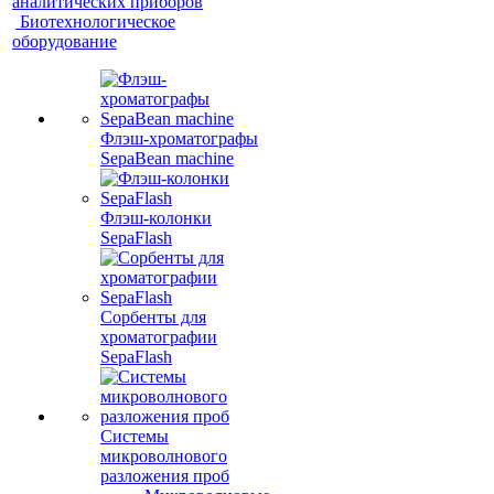
аналитических приборов
Биотехнологическое
оборудование
Флэш-хроматографы
SepaBean machine
Флэш-колонки
SepaFlash
Сорбенты для
хроматографии
SepaFlash
Системы
микроволнового
разложения проб