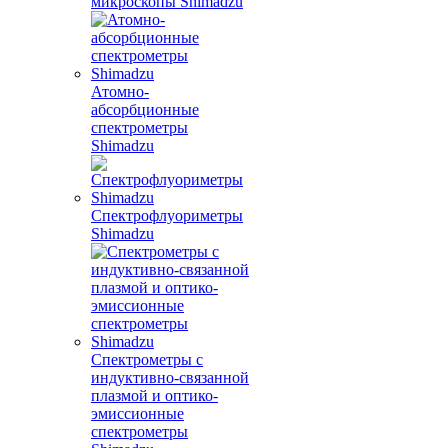
микроскопы Shimadzu
Атомно-
абсорбционные
спектрометры
Shimadzu
Спектрофлуориметры
Shimadzu
Спектрометры с
индуктивно-связанной
плазмой и оптико-
эмиссионные
спектрометры