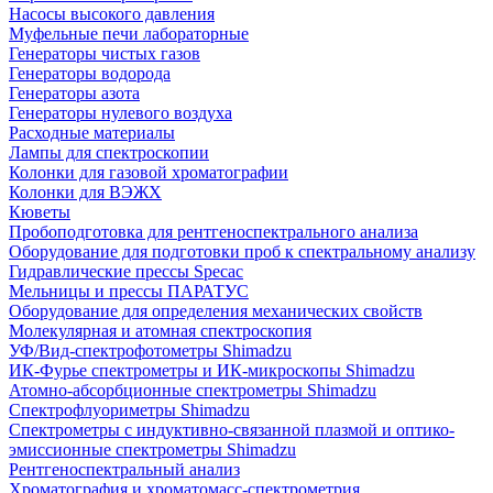
Насосы высокого давления
Муфельные печи лабораторные
Генераторы чистых газов
Генераторы водорода
Генераторы азота
Генераторы нулевого воздуха
Расходные материалы
Лампы для спектроскопии
Колонки для газовой хроматографии
Колонки для ВЭЖХ
Кюветы
Пробоподготовка для рентгеноспектрального анализа
Оборудование для подготовки проб к спектральному анализу
Гидравлические прессы Specac
Мельницы и прессы ПАРАТУС
Оборудование для определения механических свойств
Молекулярная и атомная спектроскопия
УФ/Вид-спектрофотометры Shimadzu
ИК-Фурье спектрометры и ИК-микроскопы Shimadzu
Атомно-абсорбционные спектрометры Shimadzu
Спектрофлуориметры Shimadzu
Спектрометры с индуктивно-связанной плазмой и оптико-
эмиссионные спектрометры Shimadzu
Рентгеноспектральный анализ
Хроматография и хроматомасс-спектрометрия