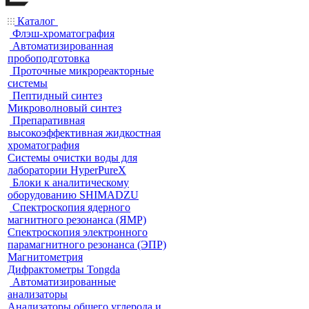
Каталог
Флэш-хроматография
Автоматизированная
пробоподготовка
Проточные микрореакторные
системы
Пептидный синтез
Микроволновый синтез
Препаративная
высокоэффективная жидкостная
хроматография
Системы очистки воды для
лаборатории HyperPureX
Блоки к аналитическому
оборудованию SHIMADZU
Спектроскопия ядерного
магнитного резонанса (ЯМР)
Спектроскопия электронного
парамагнитного резонанса (ЭПР)
Магнитометрия
Дифрактометры Tongda
Автоматизированные
анализаторы
Анализаторы общего углерода и