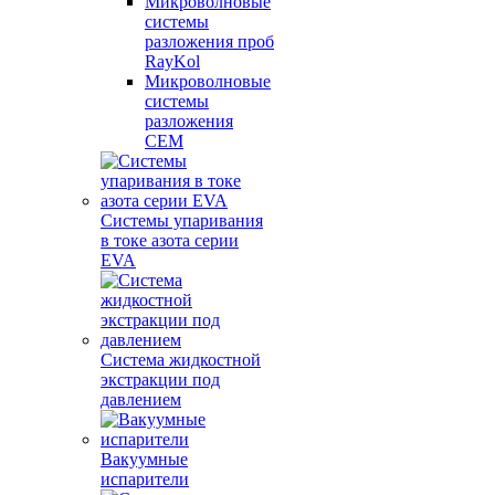
Микроволновые
системы
разложения проб
RayKol
Микроволновые
системы
разложения
CEM
Системы упаривания
в токе азота серии
EVA
Система жидкостной
экстракции под
давлением
Вакуумные
испарители