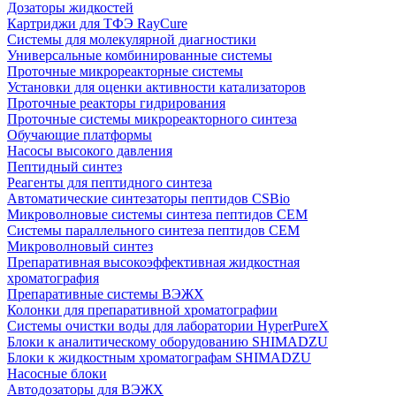
Дозаторы жидкостей
Картриджи для ТФЭ RayCure
Системы для молекулярной диагностики
Универсальные комбинированные системы
Проточные микрореакторные системы
Установки для оценки активности катализаторов
Проточные реакторы гидрирования
Проточные системы микрореакторного синтеза
Обучающие платформы
Насосы высокого давления
Пептидный синтез
Реагенты для пептидного синтеза
Автоматические синтезаторы пептидов CSBio
Микроволновые системы синтеза пептидов CEM
Системы параллельного синтеза пептидов CEM
Микроволновый синтез
Препаративная высокоэффективная жидкостная
хроматография
Препаративные системы ВЭЖХ
Колонки для препаративной хроматографии
Системы очистки воды для лаборатории HyperPureX
Блоки к аналитическому оборудованию SHIMADZU
Блоки к жидкостным хроматографам SHIMADZU
Насосные блоки
Автодозаторы для ВЭЖХ