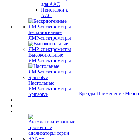
для ААС
Приставки к
ААС
Бескриогенные
ЯМР‑спектрометры
Высокопольные
ЯМР‑спектрометры
Настольные
ЯМР‑спектрометры
Бренды
Применение
Мероп
Spinsolve