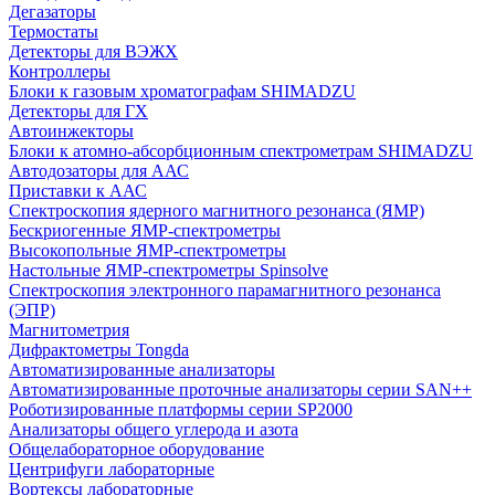
Дегазаторы
Термостаты
Детекторы для ВЭЖХ
Контроллеры
Блоки к газовым хроматографам SHIMADZU
Детекторы для ГХ
Автоинжекторы
Блоки к атомно-абсорбционным спектрометрам SHIMADZU
Автодозаторы для ААС
Приставки к ААС
Спектроскопия ядерного магнитного резонанса (ЯМР)
Бескриогенные ЯМР‑спектрометры
Высокопольные ЯМР‑спектрометры
Настольные ЯМР‑спектрометры Spinsolve
Спектроскопия электронного парамагнитного резонанса
(ЭПР)
Магнитометрия
Дифрактометры Tongda
Автоматизированные анализаторы
Автоматизированные проточные анализаторы серии SAN++
Роботизированные платформы серии SP2000
Анализаторы общего углерода и азота
Общелабораторное оборудование
Центрифуги лабораторные
Вортексы лабораторные