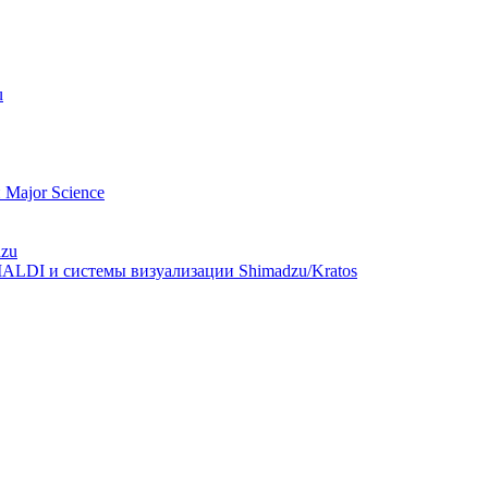
u
Major Science
dzu
ALDI и системы визуализации Shimadzu/Kratos