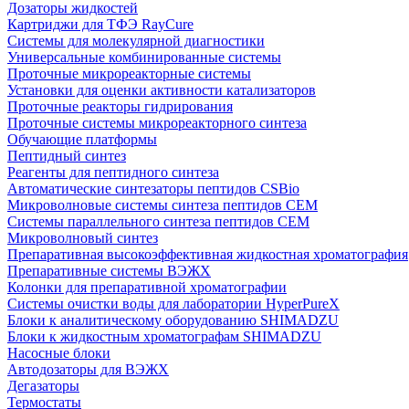
Дозаторы жидкостей
Картриджи для ТФЭ RayCure
Системы для молекулярной диагностики
Универсальные комбинированные системы
Проточные микрореакторные системы
Установки для оценки активности катализаторов
Проточные реакторы гидрирования
Проточные системы микрореакторного синтеза
Обучающие платформы
Пептидный синтез
Реагенты для пептидного синтеза
Автоматические синтезаторы пептидов CSBio
Микроволновые системы синтеза пептидов CEM
Системы параллельного синтеза пептидов CEM
Микроволновый синтез
Препаративная высокоэффективная жидкостная хроматография
Препаративные системы ВЭЖХ
Колонки для препаративной хроматографии
Системы очистки воды для лаборатории HyperPureX
Блоки к аналитическому оборудованию SHIMADZU
Блоки к жидкостным хроматографам SHIMADZU
Насосные блоки
Автодозаторы для ВЭЖХ
Дегазаторы
Термостаты