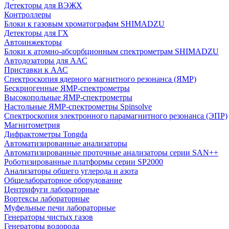
Детекторы для ВЭЖХ
Контроллеры
Блоки к газовым хроматографам SHIMADZU
Детекторы для ГХ
Автоинжекторы
Блоки к атомно-абсорбционным спектрометрам SHIMADZU
Автодозаторы для ААС
Приставки к ААС
Спектроскопия ядерного магнитного резонанса (ЯМР)
Бескриогенные ЯМР‑спектрометры
Высокопольные ЯМР‑спектрометры
Настольные ЯМР‑спектрометры Spinsolve
Спектроскопия электронного парамагнитного резонанса (ЭПР)
Магнитометрия
Дифрактометры Tongda
Автоматизированные анализаторы
Автоматизированные проточные анализаторы серии SAN++
Роботизированные платформы серии SP2000
Анализаторы общего углерода и азота
Общелабораторное оборудование
Центрифуги лабораторные
Вортексы лабораторные
Муфельные печи лабораторные
Генераторы чистых газов
Генераторы водорода