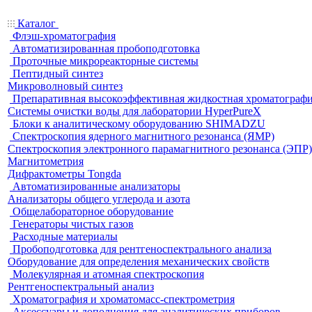
Каталог
Флэш-хроматография
Автоматизированная пробоподготовка
Проточные микрореакторные системы
Пептидный синтез
Микроволновый синтез
Препаративная высокоэффективная жидкостная хроматограф
Системы очистки воды для лаборатории HyperPureX
Блоки к аналитическому оборудованию SHIMADZU
Спектроскопия ядерного магнитного резонанса (ЯМР)
Спектроскопия электронного парамагнитного резонанса (ЭПР)
Магнитометрия
Дифрактометры Tongda
Автоматизированные анализаторы
Анализаторы общего углерода и азота
Общелабораторное оборудование
Генераторы чистых газов
Расходные материалы
Пробоподготовка для рентгеноспектрального анализа
Оборудование для определения механических свойств
Молекулярная и атомная спектроскопия
Рентгеноспектральный анализ
Хроматография и хроматомасс-спектрометрия
Аксессуары и дополнения для аналитических приборов