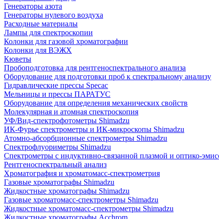
Генераторы азота
Генераторы нулевого воздуха
Расходные материалы
Лампы для спектроскопии
Колонки для газовой хроматографии
Колонки для ВЭЖХ
Кюветы
Пробоподготовка для рентгеноспектрального анализа
Оборудование для подготовки проб к спектральному анализу
Гидравлические прессы Specac
Мельницы и прессы ПАРАТУС
Оборудование для определения механических свойств
Молекулярная и атомная спектроскопия
УФ/Вид-спектрофотометры Shimadzu
ИК-Фурье спектрометры и ИК-микроскопы Shimadzu
Атомно-абсорбционные спектрометры Shimadzu
Спектрофлуориметры Shimadzu
Спектрометры с индуктивно-связанной плазмой и оптико-эми
Рентгеноспектральный анализ
Хроматография и хроматомасс-спектрометрия
Газовые хроматографы Shimadzu
Жидкостные хроматографы Shimadzu
Газовые хроматомасс-спектрометры Shimadzu
Жидкостные хроматомасс-спектрометры Shimadzu
Жидкостные хроматографы Acchrom