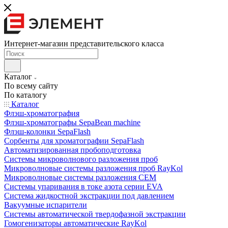
Интернет-магазин представительского класса
Каталог
По всему сайту
По каталогу
Каталог
Флэш-хроматография
Флэш-хроматографы SepaBean machine
Флэш-колонки SepaFlash
Сорбенты для хроматографии SepaFlash
Автоматизированная пробоподготовка
Системы микроволнового разложения проб
Микроволновые системы разложения проб RayKol
Микроволновые системы разложения CEM
Системы упаривания в токе азота серии EVA
Система жидкостной экстракции под давлением
Вакуумные испарители
Системы автоматической твердофазной экстракции
Гомогенизаторы автоматические RayKol