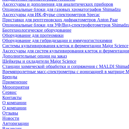
Аксессуары и дополнения для аналитических приборов
Опциональные блоки для газовых хроматографов Shimadzu
Аксессуары для ИК-Фурье спектрометров Specac
Приставки для рентгеновских дифрактометров Anton Paar
Опциональные блоки для УФ/Вид-спектрофотометров Shimadz
Биотехнологическое оборудование
Оборудование для протеомики
Оборудование для гибридизации и иммуногистохимии
Системы культивирования клеток и ферментации Major Science
Аксессуары для систем культивирования клеток и ферментации 
Дополнительные опции на заказ
Шейкеры и охладители Major Science
Станции химической обработки и сопряжения с MALDI Shima
Времяпролетные масс-спектрометры с ионизацией в матрице M
Бренды
Применение
Мероприятия
Сервис
Контакты
О компании
О компании
Отзывы
Новости
Авторизации
Вакансии