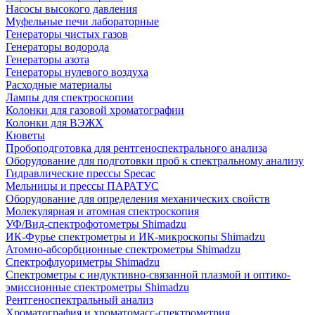
Насосы высокого давления
Муфельные печи лабораторные
Генераторы чистых газов
Генераторы водорода
Генераторы азота
Генераторы нулевого воздуха
Расходные материалы
Лампы для спектроскопии
Колонки для газовой хроматографии
Колонки для ВЭЖХ
Кюветы
Пробоподготовка для рентгеноспектрального анализа
Оборудование для подготовки проб к спектральному анализу
Гидравлические прессы Specac
Мельницы и прессы ПАРАТУС
Оборудование для определения механических свойств
Молекулярная и атомная спектроскопия
УФ/Вид-спектрофотометры Shimadzu
ИК-Фурье спектрометры и ИК-микроскопы Shimadzu
Атомно-абсорбционные спектрометры Shimadzu
Спектрофлуориметры Shimadzu
Спектрометры с индуктивно-связанной плазмой и оптико-
эмиссионные спектрометры Shimadzu
Рентгеноспектральный анализ
Хроматография и хроматомасс-спектрометрия