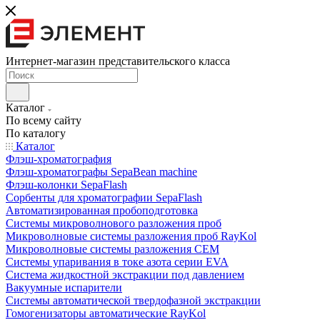
Интернет-магазин представительского класса
Каталог
По всему сайту
По каталогу
Каталог
Флэш-хроматография
Флэш-хроматографы SepaBean machine
Флэш-колонки SepaFlash
Сорбенты для хроматографии SepaFlash
Автоматизированная пробоподготовка
Системы микроволнового разложения проб
Микроволновые системы разложения проб RayKol
Микроволновые системы разложения CEM
Системы упаривания в токе азота серии EVA
Система жидкостной экстракции под давлением
Вакуумные испарители
Системы автоматической твердофазной экстракции
Гомогенизаторы автоматические RayKol