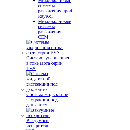
Микроволновые
системы
разложения проб
RayKol
Микроволновые
системы
разложения
CEM
Системы упаривания
в токе азота серии
EVA
Система жидкостной
экстракции под
давлением
Вакуумные
испарители