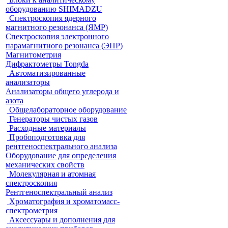
оборудованию SHIMADZU
Спектроскопия ядерного
магнитного резонанса (ЯМР)
Спектроскопия электронного
парамагнитного резонанса (ЭПР)
Магнитометрия
Дифрактометры Tongda
Автоматизированные
анализаторы
Анализаторы общего углерода и
азота
Общелабораторное оборудование
Генераторы чистых газов
Расходные материалы
Пробоподготовка для
рентгеноспектрального анализа
Оборудование для определения
механических свойств
Молекулярная и атомная
спектроскопия
Рентгеноспектральный анализ
Хроматография и хроматомасс-
спектрометрия
Аксессуары и дополнения для