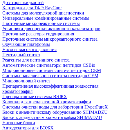
Дозаторы жидкостей
Картриджи для ТФЭ RayCure
Системы для молекулярной диагностики
Универсальные комбинированные системы
Проточные микрореакторные системы
Установки для оценки активности катализаторов
Проточные реакторы гидрирования
Проточные системы микрореакторного синтеза
Обучающие платформы
Насосы высокого давления
Пептидный синтез
Реагенты для пептидного синтеза
Автоматические синтезаторы пептидов CSBio
Микроволновые системы синтеза пептидов CEM
Системы параллельного синтеза пептидов CEM
Микроволновый синтез
Препаративная высокоэффективная жидкостная
хроматография
Препаративные системы ВЭЖХ
Колонки для препаративной хроматографии
Системы очистки воды для лаборатории HyperPureX
Блоки к аналитическому оборудованию SHIMADZU
Блоки к жидкостным хроматографам SHIMADZU
Насосные блоки
Автодозаторы для ВЭЖХ