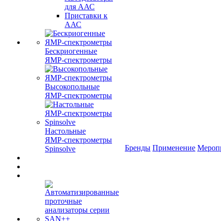
для ААС
Приставки к
ААС
Бескриогенные
ЯМР‑спектрометры
Высокопольные
ЯМР‑спектрометры
Настольные
ЯМР‑спектрометры
Бренды
Применение
Мероп
Spinsolve