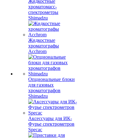
Жидкостные
хроматомасс-
спектрометры
Shimadzu
Жидкостные
хроматографы
Acchrom
Опциональные блоки
для газовых
хроматографов
Shimadzu
Аксессуары для ИК-
Фурье спектрометров
Specac