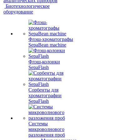
аналитических приборов
Биотехнологическое
оборудование
Флэш-хроматографы
SepaBean machine
Флэш-колонки
SepaFlash
Сорбенты для
хроматографии
SepaFlash
Системы
микроволнового
разложения проб