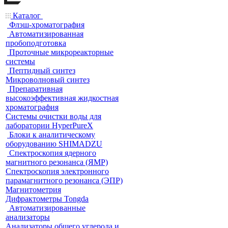
Каталог
Флэш-хроматография
Автоматизированная
пробоподготовка
Проточные микрореакторные
системы
Пептидный синтез
Микроволновый синтез
Препаративная
высокоэффективная жидкостная
хроматография
Системы очистки воды для
лаборатории HyperPureX
Блоки к аналитическому
оборудованию SHIMADZU
Спектроскопия ядерного
магнитного резонанса (ЯМР)
Спектроскопия электронного
парамагнитного резонанса (ЭПР)
Магнитометрия
Дифрактометры Tongda
Автоматизированные
анализаторы
Анализаторы общего углерода и