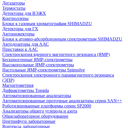
Дегазаторы
Термостаты
Детекторы для ВЭЖХ
Контроллеры
Блоки к газовым хроматографам SHIMADZU
Детекторы для ГХ
Автоинжекторы
Блоки к атомно-абсорбционным спектрометрам SHIMADZU
Автодозаторы для ААС
Приставки к ААС
Спектроскопия ядерного магнитного резонанса (ЯМР)
Бескриогенные ЯМР‑спектрометры
Высокопольные ЯМР‑спектрометры
Настольные ЯМР‑спектрометры Spinsolve
Спектроскопия электронного парамагнитного резонанса
(ЭПР)
Магнитометрия
Дифрактометры Tongda
Автоматизированные анализаторы
Автоматизированные проточные анализаторы серии SAN++
Роботизированные платформы серии SP2000
Анализаторы общего углерода и азота
Общелабораторное оборудование
Центрифуги лабораторные
Вортексы лабораторные