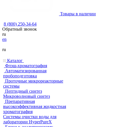
Товары в наличии
8 (800) 250-34-64
Обратный звонок
ru
en
ru
Каталог
Флэш-хроматография
Автоматизированная
пробоподготовка
Проточные микрореакторные
системы
Пептидный синтез
Микроволновый синтез
Препаративная
высокоэффективная жидкостная
хроматография
Системы очистки воды для
лаборатории HyperPureX
Блоки к аналитическому