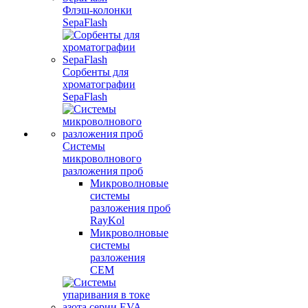
Флэш-колонки
SepaFlash
Сорбенты для
хроматографии
SepaFlash
Системы
микроволнового
разложения проб
Микроволновые
системы
разложения проб
RayKol
Микроволновые
системы
разложения
CEM