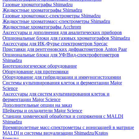
Газовые хроматографы Shimadzu
Жидкостные хроматографы Shimadzu
Газовые хроматомасс-спектрометры Shimadzu
Жидкостные хроматомасс-спектрометры Shimadzu
Жидкостные хроматографы Acchrom
Аксессуары и дополнения для аналитических приборов
Опциональные блоки для газовых хроматографов Shimadzu
Аксессуары для ИК-Фурье спектрометров Specac
Приставки для рентгеновских дифрактометров Anton Paar
Опциональные блоки для УФ/Вид-спектрофотометров
Shimadzu
Биотехнологическое оборудование
Оборудование для протеомики
Оборудование для гибридизации и иммуногистохимии
Системы культивирования клеток и ферментации Major
Science
Аксессуары для систем культивирования клеток и
ферментации Major Science
Дополнительные опции на заказ
Шейкеры и охладители Major Science
Станции химической обработки и сопряжения с MALDI
Shimadzu
Времяпролетные масс-спектрометры с ионизацией в матрице
MALDI и системы визуализации Shimadzu/Kratos
Бренды