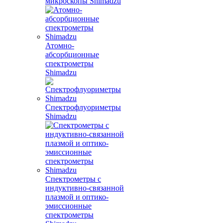
микроскопы Shimadzu
Атомно-
абсорбционные
спектрометры
Shimadzu
Спектрофлуориметры
Shimadzu
Спектрометры с
индуктивно-связанной
плазмой и оптико-
эмиссионные
спектрометры