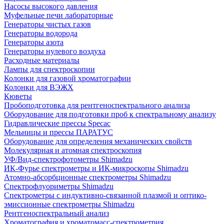
Насосы высокого давления
Муфельные печи лабораторные
Генераторы чистых газов
Генераторы водорода
Генераторы азота
Генераторы нулевого воздуха
Расходные материалы
Лампы для спектроскопии
Колонки для газовой хроматографии
Колонки для ВЭЖХ
Кюветы
Пробоподготовка для рентгеноспектрального анализа
Оборудование для подготовки проб к спектральному анализу
Гидравлические прессы Specac
Мельницы и прессы ПАРАТУС
Оборудование для определения механических свойств
Молекулярная и атомная спектроскопия
УФ/Вид-спектрофотометры Shimadzu
ИК-Фурье спектрометры и ИК-микроскопы Shimadzu
Атомно-абсорбционные спектрометры Shimadzu
Спектрофлуориметры Shimadzu
Спектрометры с индуктивно-связанной плазмой и оптико-
эмиссионные спектрометры Shimadzu
Рентгеноспектральный анализ
Хроматография и хроматомасс-спектрометрия