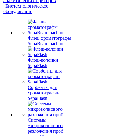
аналитических приборов
Биотехнологическое
оборудование
Флэш-хроматографы
SepaBean machine
Флэш-колонки
SepaFlash
Сорбенты для
хроматографии
SepaFlash
Системы
микроволнового
разложения проб