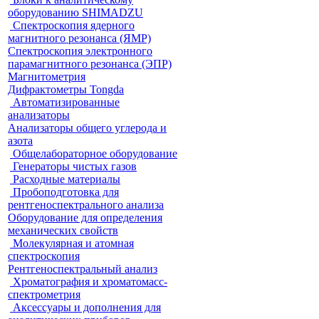
оборудованию SHIMADZU
Спектроскопия ядерного
магнитного резонанса (ЯМР)
Спектроскопия электронного
парамагнитного резонанса (ЭПР)
Магнитометрия
Дифрактометры Tongda
Автоматизированные
анализаторы
Анализаторы общего углерода и
азота
Общелабораторное оборудование
Генераторы чистых газов
Расходные материалы
Пробоподготовка для
рентгеноспектрального анализа
Оборудование для определения
механических свойств
Молекулярная и атомная
спектроскопия
Рентгеноспектральный анализ
Хроматография и хроматомасс-
спектрометрия
Аксессуары и дополнения для