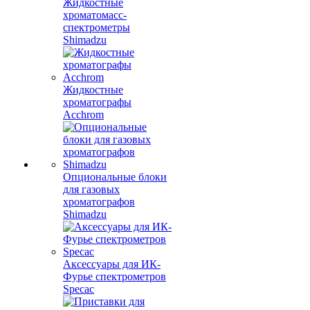
Жидкостные
хроматомасс-
спектрометры
Shimadzu
Жидкостные
хроматографы
Acchrom
Опциональные блоки
для газовых
хроматографов
Shimadzu
Аксессуары для ИК-
Фурье спектрометров
Specac