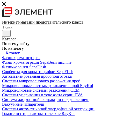
Интернет-магазин представительского класса
Каталог
По всему сайту
По каталогу
Каталог
Флэш-хроматография
Флэш-хроматографы SepaBean machine
Флэш-колонки SepaFlash
Сорбенты для хроматографии SepaFlash
Автоматизированная пробоподготовка
Системы микроволнового разложения проб
Микроволновые системы разложения проб RayKol
Микроволновые системы разложения CEM
Системы упаривания в токе азота серии EVA
Система жидкостной экстракции под давлением
Вакуумные испарители
Системы автоматической твердофазной экстракции
Гомогенизаторы автоматические RayKol