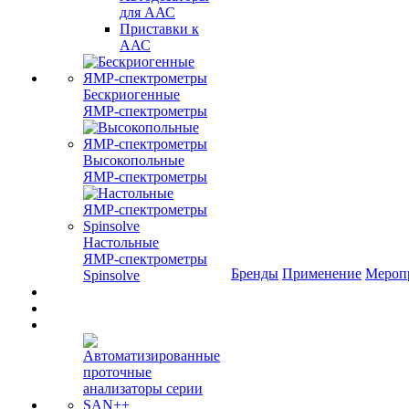
для ААС
Приставки к
ААС
Бескриогенные
ЯМР‑спектрометры
Высокопольные
ЯМР‑спектрометры
Настольные
ЯМР‑спектрометры
Бренды
Применение
Мероп
Spinsolve