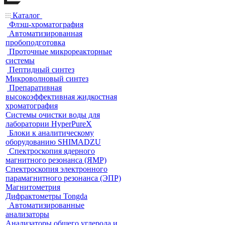
Каталог
Флэш-хроматография
Автоматизированная
пробоподготовка
Проточные микрореакторные
системы
Пептидный синтез
Микроволновый синтез
Препаративная
высокоэффективная жидкостная
хроматография
Системы очистки воды для
лаборатории HyperPureX
Блоки к аналитическому
оборудованию SHIMADZU
Спектроскопия ядерного
магнитного резонанса (ЯМР)
Спектроскопия электронного
парамагнитного резонанса (ЭПР)
Магнитометрия
Дифрактометры Tongda
Автоматизированные
анализаторы
Анализаторы общего углерода и