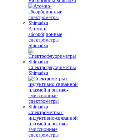
микроскопы Shimadzu
Атомно-
абсорбционные
спектрометры
Shimadzu
Спектрофлуориметры
Shimadzu
Спектрометры с
индуктивно-связанной
плазмой и оптико-
эмиссионные
спектрометры