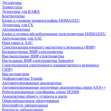
Дегазаторы
Термостаты
Детекторы для ВЭЖХ
Контроллеры
Блоки к газовым хроматографам SHIMADZU
Детекторы для ГХ
Автоинжекторы
Блоки к атомно-абсорбционным спектрометрам SHIMADZU
Автодозаторы для ААС
Приставки к ААС
Спектроскопия ядерного магнитного резонанса (ЯМР)
Бескриогенные ЯМР‑спектрометры
Высокопольные ЯМР‑спектрометры
Настольные ЯМР‑спектрометры Spinsolve
Спектроскопия электронного парамагнитного резонанса
(ЭПР)
Магнитометрия
Дифрактометры Tongda
Автоматизированные анализаторы
Автоматизированные проточные анализаторы серии SAN++
Роботизированные платформы серии SP2000
Анализаторы общего углерода и азота
Общелабораторное оборудование
Центрифуги лабораторные
Вортексы лабораторные