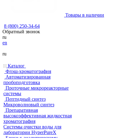
Товары в наличии
8 (800) 250-34-64
Обратный звонок
ru
en
ru
Каталог
Флэш-хроматография
Автоматизированная
пробоподготовка
Проточные микрореакторные
системы
Пептидный синтез
Микроволновый синтез
Препаративная
высокоэффективная жидкостная
хроматография
Системы очистки воды для
лаборатории HyperPureX
Блоки к аналитическому