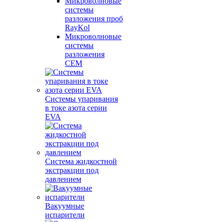
Микроволновые
системы
разложения проб
RayKol
Микроволновые
системы
разложения
CEM
Системы упаривания
в токе азота серии
EVA
Система жидкостной
экстракции под
давлением
Вакуумные
испарители