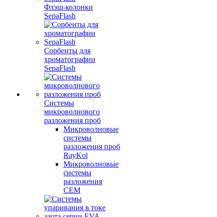
Флэш-колонки
SepaFlash
Сорбенты для
хроматографии
SepaFlash
Системы
микроволнового
разложения проб
Микроволновые
системы
разложения проб
RayKol
Микроволновые
системы
разложения
CEM