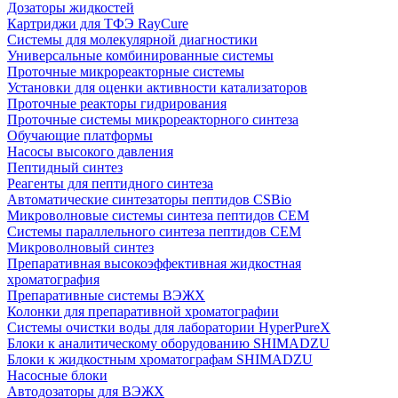
Дозаторы жидкостей
Картриджи для ТФЭ RayCure
Системы для молекулярной диагностики
Универсальные комбинированные системы
Проточные микрореакторные системы
Установки для оценки активности катализаторов
Проточные реакторы гидрирования
Проточные системы микрореакторного синтеза
Обучающие платформы
Насосы высокого давления
Пептидный синтез
Реагенты для пептидного синтеза
Автоматические синтезаторы пептидов CSBio
Микроволновые системы синтеза пептидов CEM
Системы параллельного синтеза пептидов CEM
Микроволновый синтез
Препаративная высокоэффективная жидкостная
хроматография
Препаративные системы ВЭЖХ
Колонки для препаративной хроматографии
Системы очистки воды для лаборатории HyperPureX
Блоки к аналитическому оборудованию SHIMADZU
Блоки к жидкостным хроматографам SHIMADZU
Насосные блоки
Автодозаторы для ВЭЖХ