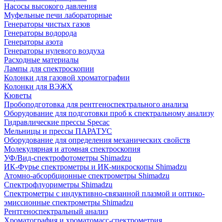
Насосы высокого давления
Муфельные печи лабораторные
Генераторы чистых газов
Генераторы водорода
Генераторы азота
Генераторы нулевого воздуха
Расходные материалы
Лампы для спектроскопии
Колонки для газовой хроматографии
Колонки для ВЭЖХ
Кюветы
Пробоподготовка для рентгеноспектрального анализа
Оборудование для подготовки проб к спектральному анализу
Гидравлические прессы Specac
Мельницы и прессы ПАРАТУС
Оборудование для определения механических свойств
Молекулярная и атомная спектроскопия
УФ/Вид-спектрофотометры Shimadzu
ИК-Фурье спектрометры и ИК-микроскопы Shimadzu
Атомно-абсорбционные спектрометры Shimadzu
Спектрофлуориметры Shimadzu
Спектрометры с индуктивно-связанной плазмой и оптико-
эмиссионные спектрометры Shimadzu
Рентгеноспектральный анализ
Хроматография и хроматомасс-спектрометрия