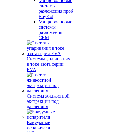
Микроволновые
системы
разложения проб
RayKol
Микроволновые
системы
разложения
CEM
Системы упаривания
в токе азота серии
EVA
Система жидкостной
экстракции под
давлением
Вакуумные
испарители