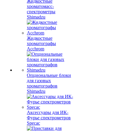
Жидкостные
хроматомасс-
спектрометры
Shimadzu
Жидкостные
хроматографы
Acchrom
Опциональные блоки
для газовых
хроматографов
Shimadzu
Аксессуары для ИК-
Фурье спектрометров
Specac