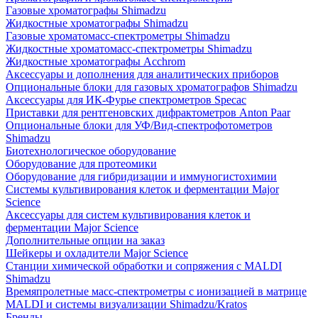
Газовые хроматографы Shimadzu
Жидкостные хроматографы Shimadzu
Газовые хроматомасс-спектрометры Shimadzu
Жидкостные хроматомасс-спектрометры Shimadzu
Жидкостные хроматографы Acchrom
Аксессуары и дополнения для аналитических приборов
Опциональные блоки для газовых хроматографов Shimadzu
Аксессуары для ИК-Фурье спектрометров Specac
Приставки для рентгеновских дифрактометров Anton Paar
Опциональные блоки для УФ/Вид-спектрофотометров
Shimadzu
Биотехнологическое оборудование
Оборудование для протеомики
Оборудование для гибридизации и иммуногистохимии
Системы культивирования клеток и ферментации Major
Science
Аксессуары для систем культивирования клеток и
ферментации Major Science
Дополнительные опции на заказ
Шейкеры и охладители Major Science
Станции химической обработки и сопряжения с MALDI
Shimadzu
Времяпролетные масс-спектрометры с ионизацией в матрице
MALDI и системы визуализации Shimadzu/Kratos
Бренды