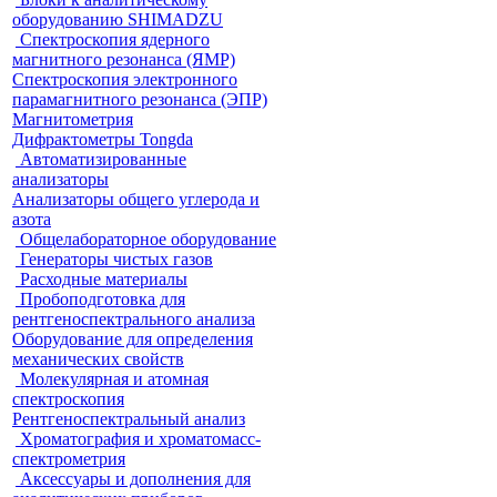
оборудованию SHIMADZU
Спектроскопия ядерного
магнитного резонанса (ЯМР)
Спектроскопия электронного
парамагнитного резонанса (ЭПР)
Магнитометрия
Дифрактометры Tongda
Автоматизированные
анализаторы
Анализаторы общего углерода и
азота
Общелабораторное оборудование
Генераторы чистых газов
Расходные материалы
Пробоподготовка для
рентгеноспектрального анализа
Оборудование для определения
механических свойств
Молекулярная и атомная
спектроскопия
Рентгеноспектральный анализ
Хроматография и хроматомасс-
спектрометрия
Аксессуары и дополнения для