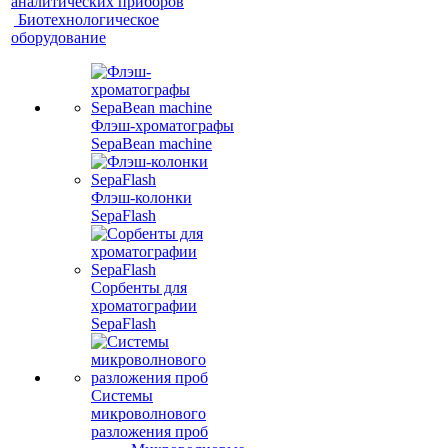
аналитических приборов
Биотехнологическое
оборудование
Флэш-хроматографы
SepaBean machine
Флэш-колонки
SepaFlash
Сорбенты для
хроматографии
SepaFlash
Системы
микроволнового
разложения проб