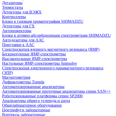
Дегазаторы
Термостаты
Детекторы для ВЭЖХ
Контроллеры
Блоки к газовым хроматографам SHIMADZU
Детекторы для ГХ
Автоинжекторы
Блоки к атомно-абсорбционным спектрометрам SHIMADZU
Автодозаторы для ААС
Приставки к ААС
Спектроскопия ядерного магнитного резонанса (ЯМР)
Бескриогенные ЯМР‑спектрометры
Высокопольные ЯМР‑спектрометры
Настольные ЯМР‑спектрометры Spinsolve
Спектроскопия электронного парамагнитного резонанса
(ЭПР)
Магнитометрия
Дифрактометры Tongda
Автоматизированные анализаторы
Автоматизированные проточные анализаторы серии SAN++
Роботизированные платформы серии SP2000
Анализаторы общего углерода и азота
Общелабораторное оборудование
Центрифуги лабораторные
Вортексы лабораторные