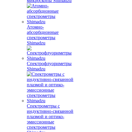
микроскопы Shimadzu
Атомно-
абсорбционные
спектрометры
Shimadzu
Спектрофлуориметры
Shimadzu
Спектрометры с
индуктивно-связанной
плазмой и оптико-
эмиссионные
спектрометры