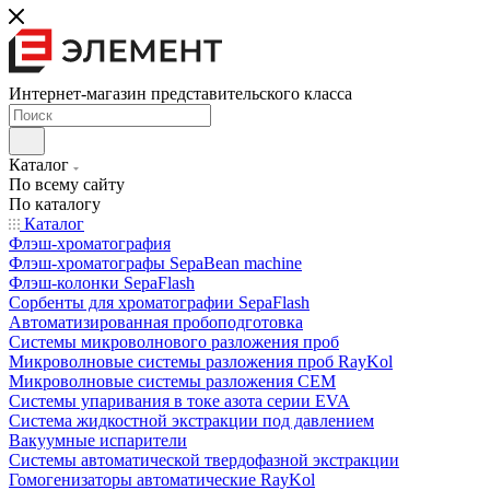
Интернет-магазин представительского класса
Каталог
По всему сайту
По каталогу
Каталог
Флэш-хроматография
Флэш-хроматографы SepaBean machine
Флэш-колонки SepaFlash
Сорбенты для хроматографии SepaFlash
Автоматизированная пробоподготовка
Системы микроволнового разложения проб
Микроволновые системы разложения проб RayKol
Микроволновые системы разложения CEM
Системы упаривания в токе азота серии EVA
Система жидкостной экстракции под давлением
Вакуумные испарители
Системы автоматической твердофазной экстракции
Гомогенизаторы автоматические RayKol