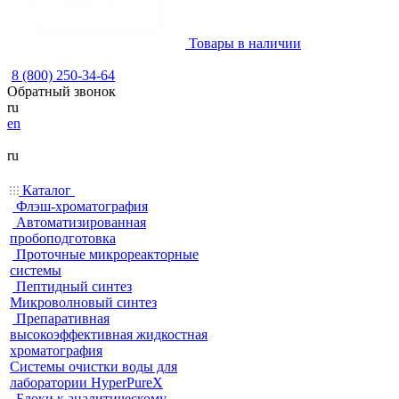
Товары в наличии
8 (800) 250-34-64
Обратный звонок
ru
en
ru
Каталог
Флэш-хроматография
Автоматизированная
пробоподготовка
Проточные микрореакторные
системы
Пептидный синтез
Микроволновый синтез
Препаративная
высокоэффективная жидкостная
хроматография
Системы очистки воды для
лаборатории HyperPureX
Блоки к аналитическому