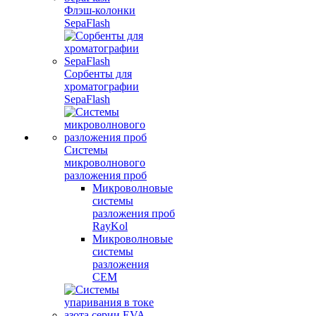
Флэш-колонки
SepaFlash
Сорбенты для
хроматографии
SepaFlash
Системы
микроволнового
разложения проб
Микроволновые
системы
разложения проб
RayKol
Микроволновые
системы
разложения
CEM