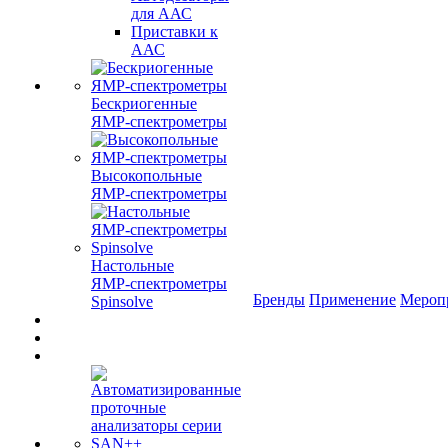
для ААС
Приставки к
ААС
Бескриогенные
ЯМР‑спектрометры
Высокопольные
ЯМР‑спектрометры
Настольные
ЯМР‑спектрометры
Бренды
Применение
Мероп
Spinsolve