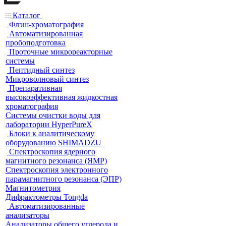
Каталог
Флэш-хроматография
Автоматизированная
пробоподготовка
Проточные микрореакторные
системы
Пептидный синтез
Микроволновый синтез
Препаративная
высокоэффективная жидкостная
хроматография
Системы очистки воды для
лаборатории HyperPureX
Блоки к аналитическому
оборудованию SHIMADZU
Спектроскопия ядерного
магнитного резонанса (ЯМР)
Спектроскопия электронного
парамагнитного резонанса (ЭПР)
Магнитометрия
Дифрактометры Tongda
Автоматизированные
анализаторы
Анализаторы общего углерода и