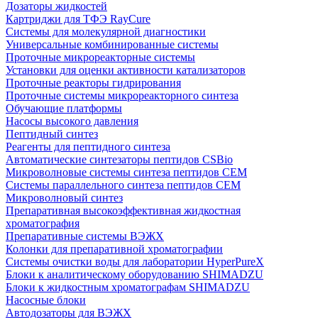
Дозаторы жидкостей
Картриджи для ТФЭ RayCure
Системы для молекулярной диагностики
Универсальные комбинированные системы
Проточные микрореакторные системы
Установки для оценки активности катализаторов
Проточные реакторы гидрирования
Проточные системы микрореакторного синтеза
Обучающие платформы
Насосы высокого давления
Пептидный синтез
Реагенты для пептидного синтеза
Автоматические синтезаторы пептидов CSBio
Микроволновые системы синтеза пептидов CEM
Системы параллельного синтеза пептидов CEM
Микроволновый синтез
Препаративная высокоэффективная жидкостная
хроматография
Препаративные системы ВЭЖХ
Колонки для препаративной хроматографии
Системы очистки воды для лаборатории HyperPureX
Блоки к аналитическому оборудованию SHIMADZU
Блоки к жидкостным хроматографам SHIMADZU
Насосные блоки
Автодозаторы для ВЭЖХ