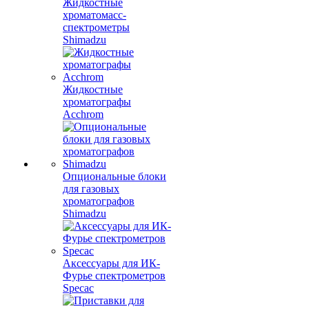
Жидкостные
хроматомасс-
спектрометры
Shimadzu
Жидкостные
хроматографы
Acchrom
Опциональные блоки
для газовых
хроматографов
Shimadzu
Аксессуары для ИК-
Фурье спектрометров
Specac