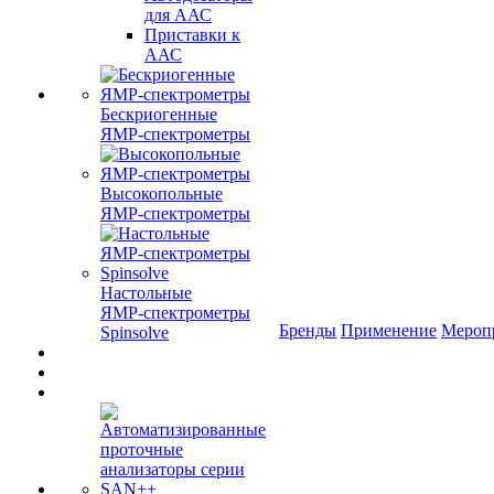
для ААС
Приставки к
ААС
Бескриогенные
ЯМР‑спектрометры
Высокопольные
ЯМР‑спектрометры
Настольные
ЯМР‑спектрометры
Бренды
Применение
Мероп
Spinsolve