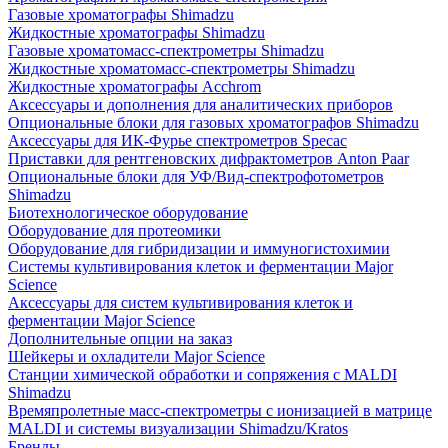
Газовые хроматографы Shimadzu
Жидкостные хроматографы Shimadzu
Газовые хроматомасс-спектрометры Shimadzu
Жидкостные хроматомасс-спектрометры Shimadzu
Жидкостные хроматографы Acchrom
Аксессуары и дополнения для аналитических приборов
Опциональные блоки для газовых хроматографов Shimadzu
Аксессуары для ИК-Фурье спектрометров Specac
Приставки для рентгеновских дифрактометров Anton Paar
Опциональные блоки для УФ/Вид-спектрофотометров
Shimadzu
Биотехнологическое оборудование
Оборудование для протеомики
Оборудование для гибридизации и иммуногистохимии
Системы культивирования клеток и ферментации Major
Science
Аксессуары для систем культивирования клеток и
ферментации Major Science
Дополнительные опции на заказ
Шейкеры и охладители Major Science
Станции химической обработки и сопряжения с MALDI
Shimadzu
Времяпролетные масс-спектрометры с ионизацией в матрице
MALDI и системы визуализации Shimadzu/Kratos
Бренды