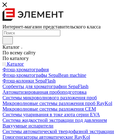
Интернет-магазин представительского класса
Каталог
По всему сайту
По каталогу
Каталог
Флэш-хроматография
Флэш-хроматографы SepaBean machine
Флэш-колонки SepaFlash
Сорбенты для хроматографии SepaFlash
Автоматизированная пробоподготовка
Системы микроволнового разложения проб
Микроволновые системы разложения проб RayKol
Микроволновые системы разложения CEM
Системы упаривания в токе азота серии EVA
Система жидкостной экстракции под давлением
Вакуумные испарители
Системы автоматической твердофазной экстракции
Гомогенизаторы автоматические RayKol