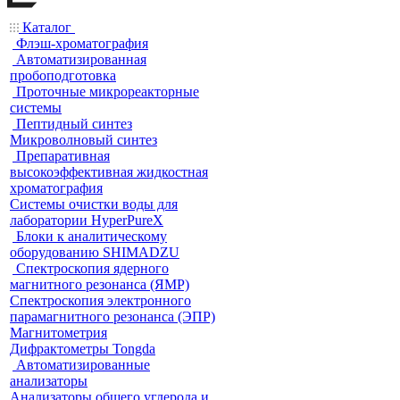
Каталог
Флэш-хроматография
Автоматизированная
пробоподготовка
Проточные микрореакторные
системы
Пептидный синтез
Микроволновый синтез
Препаративная
высокоэффективная жидкостная
хроматография
Системы очистки воды для
лаборатории HyperPureX
Блоки к аналитическому
оборудованию SHIMADZU
Спектроскопия ядерного
магнитного резонанса (ЯМР)
Спектроскопия электронного
парамагнитного резонанса (ЭПР)
Магнитометрия
Дифрактометры Tongda
Автоматизированные
анализаторы
Анализаторы общего углерода и