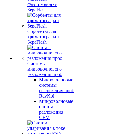
Флэш-колонки
SepaFlash
Сорбенты для
хроматографии
SepaFlash
Системы
микроволнового
разложения проб
Микроволновые
системы
разложения проб
RayKol
Микроволновые
системы
разложения
CEM