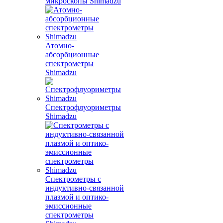
микроскопы Shimadzu
Атомно-
абсорбционные
спектрометры
Shimadzu
Спектрофлуориметры
Shimadzu
Спектрометры с
индуктивно-связанной
плазмой и оптико-
эмиссионные
спектрометры