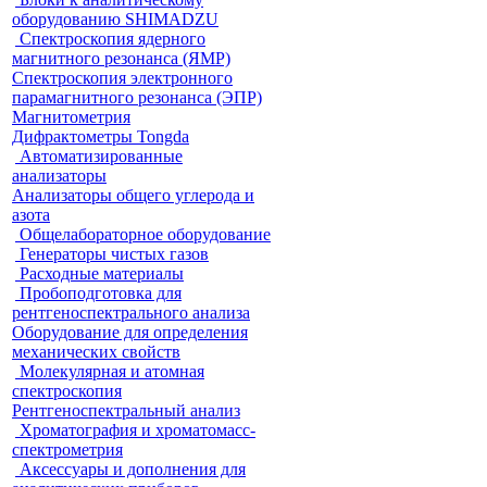
оборудованию SHIMADZU
Спектроскопия ядерного
магнитного резонанса (ЯМР)
Спектроскопия электронного
парамагнитного резонанса (ЭПР)
Магнитометрия
Дифрактометры Tongda
Автоматизированные
анализаторы
Анализаторы общего углерода и
азота
Общелабораторное оборудование
Генераторы чистых газов
Расходные материалы
Пробоподготовка для
рентгеноспектрального анализа
Оборудование для определения
механических свойств
Молекулярная и атомная
спектроскопия
Рентгеноспектральный анализ
Хроматография и хроматомасс-
спектрометрия
Аксессуары и дополнения для