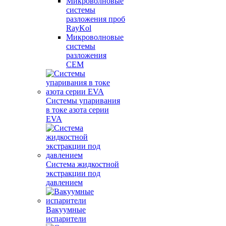
Микроволновые
системы
разложения проб
RayKol
Микроволновые
системы
разложения
CEM
Системы упаривания
в токе азота серии
EVA
Система жидкостной
экстракции под
давлением
Вакуумные
испарители