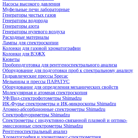
Насосы высокого давления
Муфельные печи лабораторные
Генераторы чистых газов
Генераторы водорода
Генераторы азота
Генераторы нулевого воздуха
Расходные материалы
Лампы для спектроскопии
Колонки для газовой хроматографии
Колонки для ВЭЖХ
Кюветы
Пробоподготовка для рентгеноспектрального анализа
Оборудование для подготовки проб к спектральному анализу
Гидравлические прессы Specac
Мельницы и прессы ПАРАТУС
Оборудование для определения механических свойств
Молекулярная и атомная спектроскопия
УФ/Вид-спектрофотометры Shimadzu
ИК-Фурье спектрометры и ИК-микроскопы Shimadzu
Атомно-абсорбционные спектрометры Shimadzu
Спектрофлуориметры Shimadzu
Спектрометры с индуктивно-связанной плазмой и оптико-
эмиссионные спектрометры Shimadzu
Рентгеноспектральный анализ
Хроматография и хроматомасс-спектрометрия