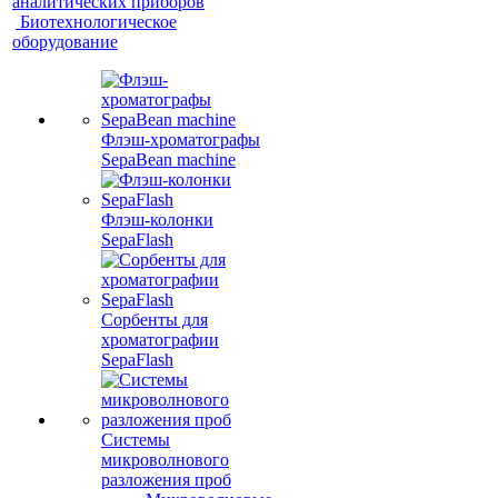
аналитических приборов
Биотехнологическое
оборудование
Флэш-хроматографы
SepaBean machine
Флэш-колонки
SepaFlash
Сорбенты для
хроматографии
SepaFlash
Системы
микроволнового
разложения проб