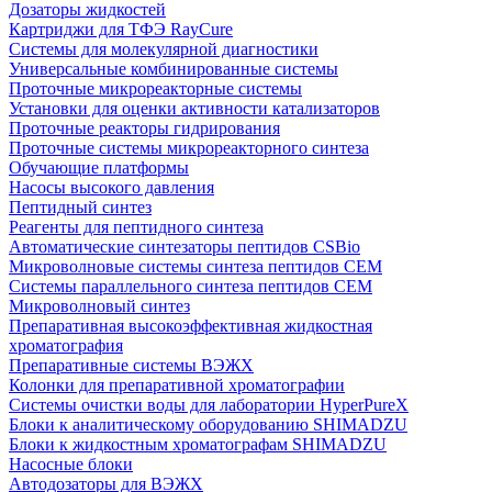
Дозаторы жидкостей
Картриджи для ТФЭ RayCure
Системы для молекулярной диагностики
Универсальные комбинированные системы
Проточные микрореакторные системы
Установки для оценки активности катализаторов
Проточные реакторы гидрирования
Проточные системы микрореакторного синтеза
Обучающие платформы
Насосы высокого давления
Пептидный синтез
Реагенты для пептидного синтеза
Автоматические синтезаторы пептидов CSBio
Микроволновые системы синтеза пептидов CEM
Системы параллельного синтеза пептидов CEM
Микроволновый синтез
Препаративная высокоэффективная жидкостная
хроматография
Препаративные системы ВЭЖХ
Колонки для препаративной хроматографии
Системы очистки воды для лаборатории HyperPureX
Блоки к аналитическому оборудованию SHIMADZU
Блоки к жидкостным хроматографам SHIMADZU
Насосные блоки
Автодозаторы для ВЭЖХ