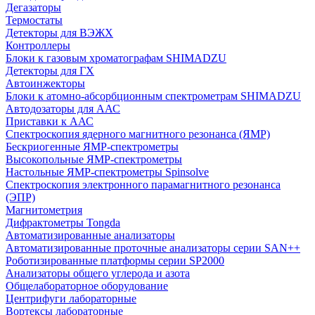
Дегазаторы
Термостаты
Детекторы для ВЭЖХ
Контроллеры
Блоки к газовым хроматографам SHIMADZU
Детекторы для ГХ
Автоинжекторы
Блоки к атомно-абсорбционным спектрометрам SHIMADZU
Автодозаторы для ААС
Приставки к ААС
Спектроскопия ядерного магнитного резонанса (ЯМР)
Бескриогенные ЯМР‑спектрометры
Высокопольные ЯМР‑спектрометры
Настольные ЯМР‑спектрометры Spinsolve
Спектроскопия электронного парамагнитного резонанса
(ЭПР)
Магнитометрия
Дифрактометры Tongda
Автоматизированные анализаторы
Автоматизированные проточные анализаторы серии SAN++
Роботизированные платформы серии SP2000
Анализаторы общего углерода и азота
Общелабораторное оборудование
Центрифуги лабораторные
Вортексы лабораторные