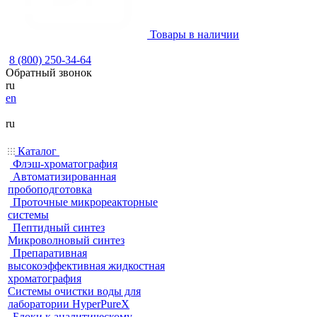
Товары в наличии
8 (800) 250-34-64
Обратный звонок
ru
en
ru
Каталог
Флэш-хроматография
Автоматизированная
пробоподготовка
Проточные микрореакторные
системы
Пептидный синтез
Микроволновый синтез
Препаративная
высокоэффективная жидкостная
хроматография
Системы очистки воды для
лаборатории HyperPureX
Блоки к аналитическому