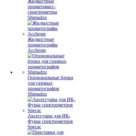
Жидкостные
хроматомасс-
спектрометры
Shimadzu
Жидкостные
хроматографы
Acchrom
Опциональные блоки
для газовых
хроматографов
Shimadzu
Аксессуары для ИК-
Фурье спектрометров
Specac