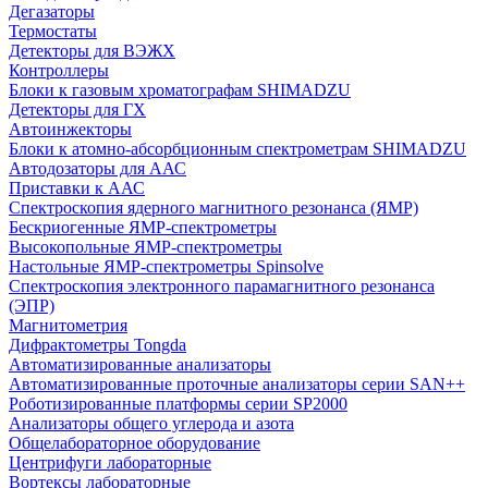
Дегазаторы
Термостаты
Детекторы для ВЭЖХ
Контроллеры
Блоки к газовым хроматографам SHIMADZU
Детекторы для ГХ
Автоинжекторы
Блоки к атомно-абсорбционным спектрометрам SHIMADZU
Автодозаторы для ААС
Приставки к ААС
Спектроскопия ядерного магнитного резонанса (ЯМР)
Бескриогенные ЯМР‑спектрометры
Высокопольные ЯМР‑спектрометры
Настольные ЯМР‑спектрометры Spinsolve
Спектроскопия электронного парамагнитного резонанса
(ЭПР)
Магнитометрия
Дифрактометры Tongda
Автоматизированные анализаторы
Автоматизированные проточные анализаторы серии SAN++
Роботизированные платформы серии SP2000
Анализаторы общего углерода и азота
Общелабораторное оборудование
Центрифуги лабораторные
Вортексы лабораторные