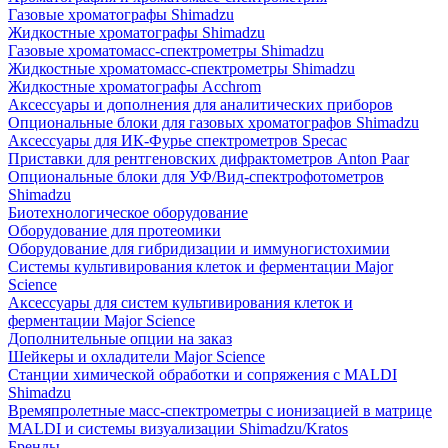
Газовые хроматографы Shimadzu
Жидкостные хроматографы Shimadzu
Газовые хроматомасс-спектрометры Shimadzu
Жидкостные хроматомасс-спектрометры Shimadzu
Жидкостные хроматографы Acchrom
Аксессуары и дополнения для аналитических приборов
Опциональные блоки для газовых хроматографов Shimadzu
Аксессуары для ИК-Фурье спектрометров Specac
Приставки для рентгеновских дифрактометров Anton Paar
Опциональные блоки для УФ/Вид-спектрофотометров
Shimadzu
Биотехнологическое оборудование
Оборудование для протеомики
Оборудование для гибридизации и иммуногистохимии
Системы культивирования клеток и ферментации Major
Science
Аксессуары для систем культивирования клеток и
ферментации Major Science
Дополнительные опции на заказ
Шейкеры и охладители Major Science
Станции химической обработки и сопряжения с MALDI
Shimadzu
Времяпролетные масс-спектрометры с ионизацией в матрице
MALDI и системы визуализации Shimadzu/Kratos
Бренды