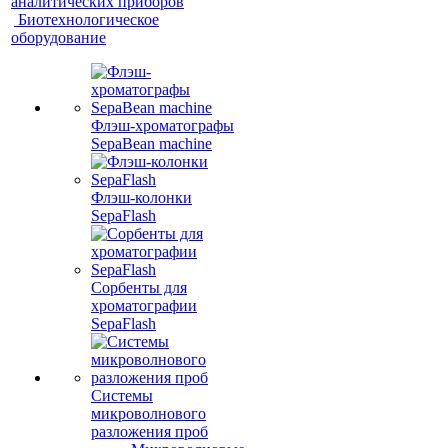
аналитических приборов
Биотехнологическое
оборудование
Флэш-хроматографы
SepaBean machine
Флэш-колонки
SepaFlash
Сорбенты для
хроматографии
SepaFlash
Системы
микроволнового
разложения проб