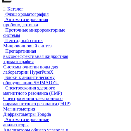
Каталог
Флэш-хроматография
Автоматизированная
пробоподготовка
Проточные микрореакторные
системы
Пептидный синтез
Микроволновый синтез
Препаративная
высокоэффективная жидкостная
хроматография
Системы очистки воды для
лаборатории HyperPureX
Блоки к аналитическому
оборудованию SHIMADZU
Спектроскопия ядерного
магнитного резонанса (ЯМР)
Спектроскопия электронного
парамагнитного резонанса (ЭПР)
Магнитометрия
Дифрактометры Tongda
Автоматизированные
анализаторы
Анализаторы общего углерода и