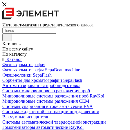
Интернет-магазин представительского класса
Каталог
По всему сайту
По каталогу
Каталог
Флэш-хроматография
Флэш-хроматографы SepaBean machine
Флэш-колонки SepaFlash
Сорбенты для хроматографии SepaFlash
Автоматизированная пробоподготовка
Системы микроволнового разложения проб
Микроволновые системы разложения проб RayKol
Микроволновые системы разложения CEM
Системы упаривания в токе азота серии EVA
Система жидкостной экстракции под давлением
Вакуумные испарители
Системы автоматической твердофазной экстракции
Гомогенизаторы автоматические RayKol