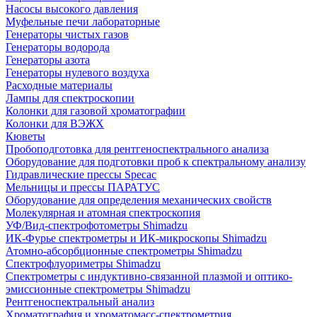
Насосы высокого давления
Муфельные печи лабораторные
Генераторы чистых газов
Генераторы водорода
Генераторы азота
Генераторы нулевого воздуха
Расходные материалы
Лампы для спектроскопии
Колонки для газовой хроматографии
Колонки для ВЭЖХ
Кюветы
Пробоподготовка для рентгеноспектрального анализа
Оборудование для подготовки проб к спектральному анализу
Гидравлические прессы Specac
Мельницы и прессы ПАРАТУС
Оборудование для определения механических свойств
Молекулярная и атомная спектроскопия
УФ/Вид-спектрофотометры Shimadzu
ИК-Фурье спектрометры и ИК-микроскопы Shimadzu
Атомно-абсорбционные спектрометры Shimadzu
Спектрофлуориметры Shimadzu
Спектрометры с индуктивно-связанной плазмой и оптико-
эмиссионные спектрометры Shimadzu
Рентгеноспектральный анализ
Хроматография и хроматомасс-спектрометрия