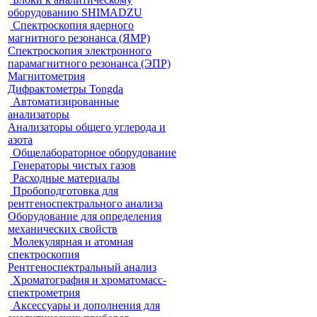
оборудованию SHIMADZU
Спектроскопия ядерного
магнитного резонанса (ЯМР)
Спектроскопия электронного
парамагнитного резонанса (ЭПР)
Магнитометрия
Дифрактометры Tongda
Автоматизированные
анализаторы
Анализаторы общего углерода и
азота
Общелабораторное оборудование
Генераторы чистых газов
Расходные материалы
Пробоподготовка для
рентгеноспектрального анализа
Оборудование для определения
механических свойств
Молекулярная и атомная
спектроскопия
Рентгеноспектральный анализ
Хроматография и хроматомасс-
спектрометрия
Аксессуары и дополнения для