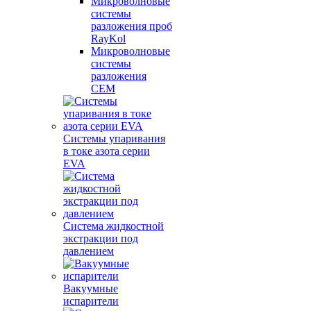
Микроволновые
системы
разложения проб
RayKol
Микроволновые
системы
разложения
CEM
Системы упаривания
в токе азота серии
EVA
Система жидкостной
экстракции под
давлением
Вакуумные
испарители