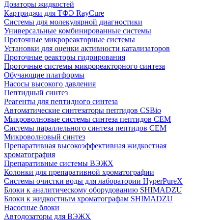
Дозаторы жидкостей
Картриджи для ТФЭ RayCure
Системы для молекулярной диагностики
Универсальные комбинированные системы
Проточные микрореакторные системы
Установки для оценки активности катализаторов
Проточные реакторы гидрирования
Проточные системы микрореакторного синтеза
Обучающие платформы
Насосы высокого давления
Пептидный синтез
Реагенты для пептидного синтеза
Автоматические синтезаторы пептидов CSBio
Микроволновые системы синтеза пептидов CEM
Системы параллельного синтеза пептидов CEM
Микроволновый синтез
Препаративная высокоэффективная жидкостная
хроматография
Препаративные системы ВЭЖХ
Колонки для препаративной хроматографии
Системы очистки воды для лаборатории HyperPureX
Блоки к аналитическому оборудованию SHIMADZU
Блоки к жидкостным хроматографам SHIMADZU
Насосные блоки
Автодозаторы для ВЭЖХ