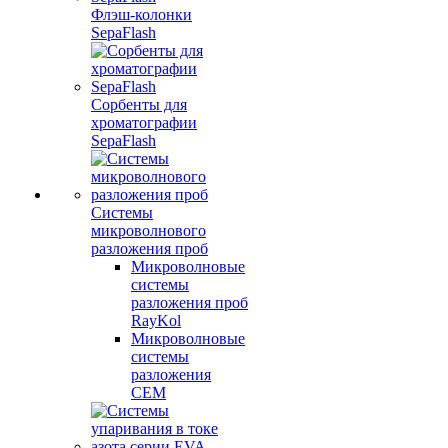
Флэш-колонки
SepaFlash
Сорбенты для
хроматографии
SepaFlash
Системы
микроволнового
разложения проб
Микроволновые
системы
разложения проб
RayKol
Микроволновые
системы
разложения
CEM