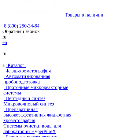
Товары в наличии
8 (800) 250-34-64
Обратный звонок
ru
en
ru
Каталог
Флэш-хроматография
Автоматизированная
пробоподготовка
Проточные микрореакторные
системы
Пептидный синтез
Микроволновый синтез
Препаративная
высокоэффективная жидкостная
хроматография
Системы очистки воды для
лаборатории HyperPureX
Блоки к аналитическому