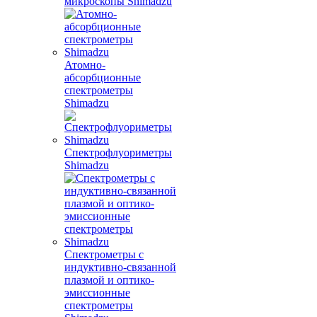
микроскопы Shimadzu
Атомно-
абсорбционные
спектрометры
Shimadzu
Спектрофлуориметры
Shimadzu
Спектрометры с
индуктивно-связанной
плазмой и оптико-
эмиссионные
спектрометры