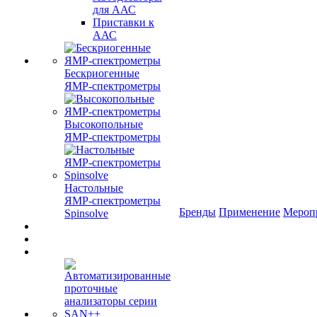
для ААС
Приставки к
ААС
Бескриогенные
ЯМР‑спектрометры
Высокопольные
ЯМР‑спектрометры
Настольные
ЯМР‑спектрометры
Бренды
Применение
Мероп
Spinsolve