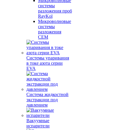
Микроволновые
системы
разложения проб
RayKol
Микроволновые
системы
разложения
CEM
Системы упаривания
в токе азота серии
EVA
Система жидкостной
экстракции под
давлением
Вакуумные
испарители