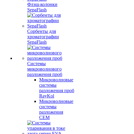
Флэш-колонки
SepaFlash
Сорбенты для
хроматографии
SepaFlash
Системы
микроволнового
разложения проб
Микроволновые
системы
разложения проб
RayKol
Микроволновые
системы
разложения
CEM