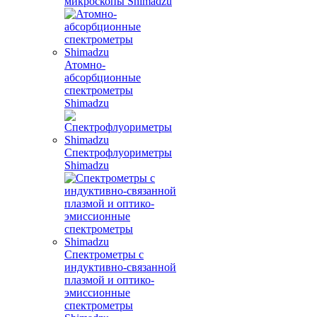
микроскопы Shimadzu
Атомно-
абсорбционные
спектрометры
Shimadzu
Спектрофлуориметры
Shimadzu
Спектрометры с
индуктивно-связанной
плазмой и оптико-
эмиссионные
спектрометры