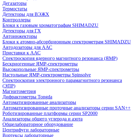
Дегазаторы
Термостаты
Детекторы для ВЭЖХ
Контроллеры
Блоки к газовым хроматографам SHIMADZU
Детекторы для ГХ
Автоинжекторы
Блоки к атомно-абсорбционным спектрометрам SHIMADZU
Автодозаторы для ААС
Приставки к ААС
Спектроскопия ядерного магнитного резонанса (ЯМР)
Бескриогенные ЯМР‑спектрометры
Высокопольные ЯМР‑спектрометры
Настольные ЯМР‑спектрометры Spinsolve
Спектроскопия электронного парамагнитного резонанса
(ЭПР)
Магнитометрия
Дифрактометры Tongda
Автоматизированные анализаторы
Автоматизированные проточные анализаторы серии SAN++
Роботизированные платформы серии SP2000
Анализаторы общего углерода и азота
Общелабораторное оборудование
Центрифуги лабораторные
Вортексы лабораторные