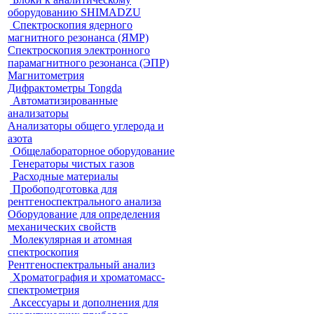
оборудованию SHIMADZU
Спектроскопия ядерного
магнитного резонанса (ЯМР)
Спектроскопия электронного
парамагнитного резонанса (ЭПР)
Магнитометрия
Дифрактометры Tongda
Автоматизированные
анализаторы
Анализаторы общего углерода и
азота
Общелабораторное оборудование
Генераторы чистых газов
Расходные материалы
Пробоподготовка для
рентгеноспектрального анализа
Оборудование для определения
механических свойств
Молекулярная и атомная
спектроскопия
Рентгеноспектральный анализ
Хроматография и хроматомасс-
спектрометрия
Аксессуары и дополнения для