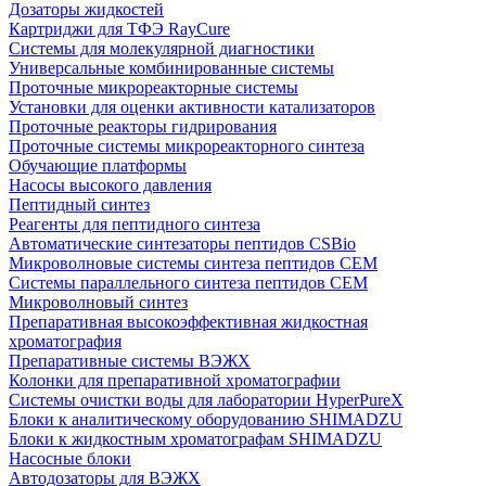
Дозаторы жидкостей
Картриджи для ТФЭ RayCure
Системы для молекулярной диагностики
Универсальные комбинированные системы
Проточные микрореакторные системы
Установки для оценки активности катализаторов
Проточные реакторы гидрирования
Проточные системы микрореакторного синтеза
Обучающие платформы
Насосы высокого давления
Пептидный синтез
Реагенты для пептидного синтеза
Автоматические синтезаторы пептидов CSBio
Микроволновые системы синтеза пептидов CEM
Системы параллельного синтеза пептидов CEM
Микроволновый синтез
Препаративная высокоэффективная жидкостная
хроматография
Препаративные системы ВЭЖХ
Колонки для препаративной хроматографии
Системы очистки воды для лаборатории HyperPureX
Блоки к аналитическому оборудованию SHIMADZU
Блоки к жидкостным хроматографам SHIMADZU
Насосные блоки
Автодозаторы для ВЭЖХ