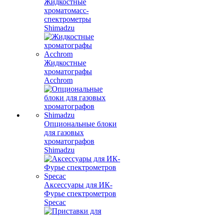
Жидкостные
хроматомасс-
спектрометры
Shimadzu
Жидкостные
хроматографы
Acchrom
Опциональные блоки
для газовых
хроматографов
Shimadzu
Аксессуары для ИК-
Фурье спектрометров
Specac