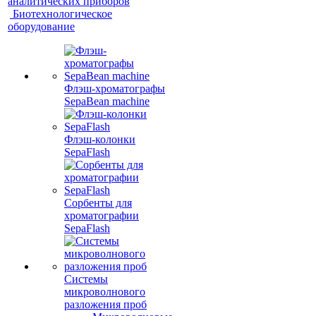
аналитических приборов
Биотехнологическое
оборудование
Флэш-хроматографы
SepaBean machine
Флэш-колонки
SepaFlash
Сорбенты для
хроматографии
SepaFlash
Системы
микроволнового
разложения проб