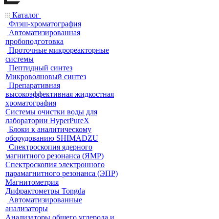
Каталог
Флэш-хроматография
Автоматизированная
пробоподготовка
Проточные микрореакторные
системы
Пептидный синтез
Микроволновый синтез
Препаративная
высокоэффективная жидкостная
хроматография
Системы очистки воды для
лаборатории HyperPureX
Блоки к аналитическому
оборудованию SHIMADZU
Спектроскопия ядерного
магнитного резонанса (ЯМР)
Спектроскопия электронного
парамагнитного резонанса (ЭПР)
Магнитометрия
Дифрактометры Tongda
Автоматизированные
анализаторы
Анализаторы общего углерода и