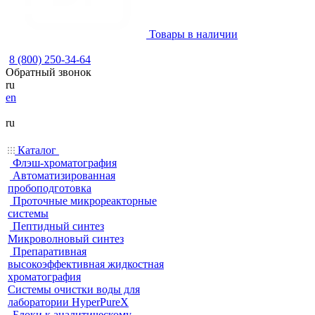
Товары в наличии
8 (800) 250-34-64
Обратный звонок
ru
en
ru
Каталог
Флэш-хроматография
Автоматизированная
пробоподготовка
Проточные микрореакторные
системы
Пептидный синтез
Микроволновый синтез
Препаративная
высокоэффективная жидкостная
хроматография
Системы очистки воды для
лаборатории HyperPureX
Блоки к аналитическому