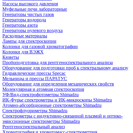
Насосы высокого давления
Муфельные печи лабораторные
Генераторы чистых газов
Генераторы водорода
Генераторы азота
Генераторы нулевого воздуха
Расходные материалы
Лампы для спектроскопии
Колонки для газовой хроматографии
Колонки для ВЭЖХ
Кюветы
Пробоподготовка для рентгеноспектрального анализа
Оборудование для подготовки проб к спектральному анализу
Гидравлические прессы Specac
Мельницы и прессы ПАРАТУС
Оборудование для определения механических свойств
Молекулярная и атомная спектроскопия
УФ/Вид-спектрофотометры Shimadzu
ИК-Фурье спектрометры и ИК-микроскопы Shimadzu
Атомно-абсорбционные спектрометры Shimadzu
Спектрофлуориметры Shimadzu
Спектрометры с индуктивно-связанной плазмой и оптико-
эмиссионные спектрометры Shimadzu
Рентгеноспектральный анализ
Хроматография и хроматомасс-спектрометрия