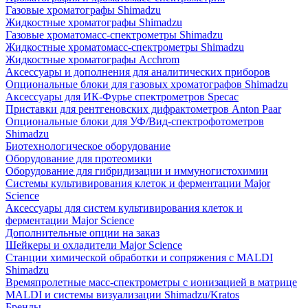
Газовые хроматографы Shimadzu
Жидкостные хроматографы Shimadzu
Газовые хроматомасс-спектрометры Shimadzu
Жидкостные хроматомасс-спектрометры Shimadzu
Жидкостные хроматографы Acchrom
Аксессуары и дополнения для аналитических приборов
Опциональные блоки для газовых хроматографов Shimadzu
Аксессуары для ИК-Фурье спектрометров Specac
Приставки для рентгеновских дифрактометров Anton Paar
Опциональные блоки для УФ/Вид-спектрофотометров
Shimadzu
Биотехнологическое оборудование
Оборудование для протеомики
Оборудование для гибридизации и иммуногистохимии
Системы культивирования клеток и ферментации Major
Science
Аксессуары для систем культивирования клеток и
ферментации Major Science
Дополнительные опции на заказ
Шейкеры и охладители Major Science
Станции химической обработки и сопряжения с MALDI
Shimadzu
Времяпролетные масс-спектрометры с ионизацией в матрице
MALDI и системы визуализации Shimadzu/Kratos
Бренды