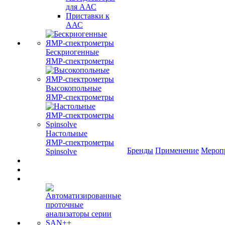
для ААС
Приставки к
ААС
Бескриогенные
ЯМР‑спектрометры
Высокопольные
ЯМР‑спектрометры
Настольные
ЯМР‑спектрометры
Бренды
Применение
Мероп
Spinsolve