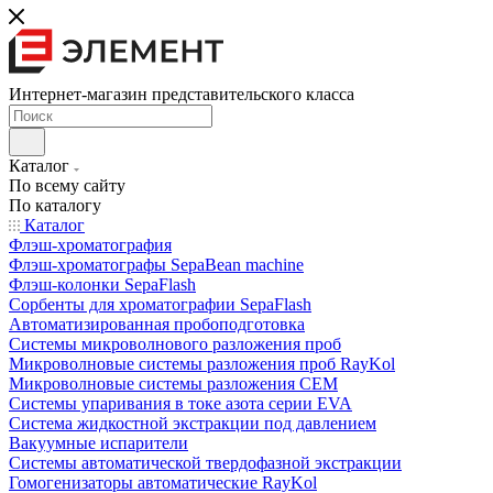
Интернет-магазин представительского класса
Каталог
По всему сайту
По каталогу
Каталог
Флэш-хроматография
Флэш-хроматографы SepaBean machine
Флэш-колонки SepaFlash
Сорбенты для хроматографии SepaFlash
Автоматизированная пробоподготовка
Системы микроволнового разложения проб
Микроволновые системы разложения проб RayKol
Микроволновые системы разложения CEM
Системы упаривания в токе азота серии EVA
Система жидкостной экстракции под давлением
Вакуумные испарители
Системы автоматической твердофазной экстракции
Гомогенизаторы автоматические RayKol