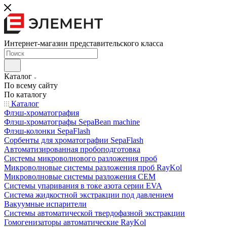
Интернет-магазин представительского класса
Каталог
По всему сайту
По каталогу
Каталог
Флэш-хроматография
Флэш-хроматографы SepaBean machine
Флэш-колонки SepaFlash
Сорбенты для хроматографии SepaFlash
Автоматизированная пробоподготовка
Системы микроволнового разложения проб
Микроволновые системы разложения проб RayKol
Микроволновые системы разложения CEM
Системы упаривания в токе азота серии EVA
Система жидкостной экстракции под давлением
Вакуумные испарители
Системы автоматической твердофазной экстракции
Гомогенизаторы автоматические RayKol