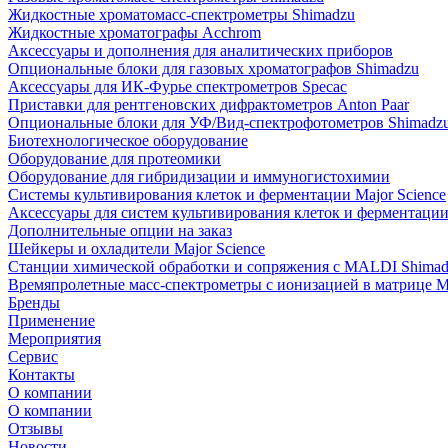
Жидкостные хроматомасс-спектрометры Shimadzu
Жидкостные хроматографы Acchrom
Аксессуары и дополнения для аналитических приборов
Опциональные блоки для газовых хроматографов Shimadzu
Аксессуары для ИК-Фурье спектрометров Specac
Приставки для рентгеновских дифрактометров Anton Paar
Опциональные блоки для УФ/Вид-спектрофотометров Shimadz
Биотехнологическое оборудование
Оборудование для протеомики
Оборудование для гибридизации и иммуногистохимии
Системы культивирования клеток и ферментации Major Science
Аксессуары для систем культивирования клеток и ферментации 
Дополнительные опции на заказ
Шейкеры и охладители Major Science
Станции химической обработки и сопряжения с MALDI Shima
Времяпролетные масс-спектрометры с ионизацией в матрице M
Бренды
Применение
Мероприятия
Сервис
Контакты
О компании
О компании
Отзывы
Новости