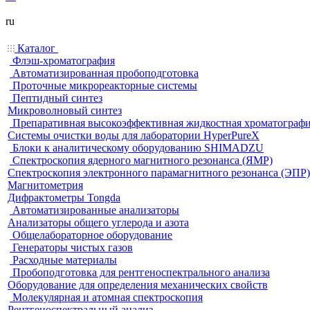
ru
Каталог
Флэш-хроматография
Автоматизированная пробоподготовка
Проточные микрореакторные системы
Пептидный синтез
Микроволновый синтез
Препаративная высокоэффективная жидкостная хроматограф
Системы очистки воды для лаборатории HyperPureX
Блоки к аналитическому оборудованию SHIMADZU
Спектроскопия ядерного магнитного резонанса (ЯМР)
Спектроскопия электронного парамагнитного резонанса (ЭПР)
Магнитометрия
Дифрактометры Tongda
Автоматизированные анализаторы
Анализаторы общего углерода и азота
Общелабораторное оборудование
Генераторы чистых газов
Расходные материалы
Пробоподготовка для рентгеноспектрального анализа
Оборудование для определения механических свойств
Молекулярная и атомная спектроскопия
Рентгеноспектральный анализ