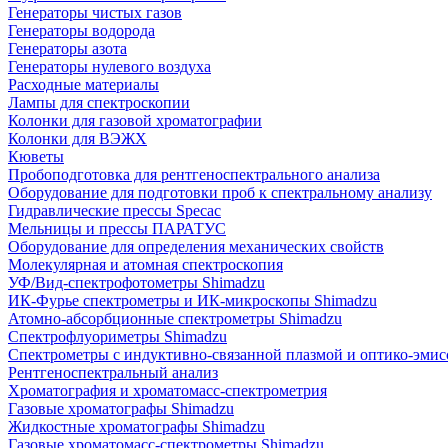
Генераторы чистых газов
Генераторы водорода
Генераторы азота
Генераторы нулевого воздуха
Расходные материалы
Лампы для спектроскопии
Колонки для газовой хроматографии
Колонки для ВЭЖХ
Кюветы
Пробоподготовка для рентгеноспектрального анализа
Оборудование для подготовки проб к спектральному анализу
Гидравлические прессы Specac
Мельницы и прессы ПАРАТУС
Оборудование для определения механических свойств
Молекулярная и атомная спектроскопия
УФ/Вид-спектрофотометры Shimadzu
ИК-Фурье спектрометры и ИК-микроскопы Shimadzu
Атомно-абсорбционные спектрометры Shimadzu
Спектрофлуориметры Shimadzu
Спектрометры с индуктивно-связанной плазмой и оптико-эми
Рентгеноспектральный анализ
Хроматография и хроматомасс-спектрометрия
Газовые хроматографы Shimadzu
Жидкостные хроматографы Shimadzu
Газовые хроматомасс-спектрометры Shimadzu