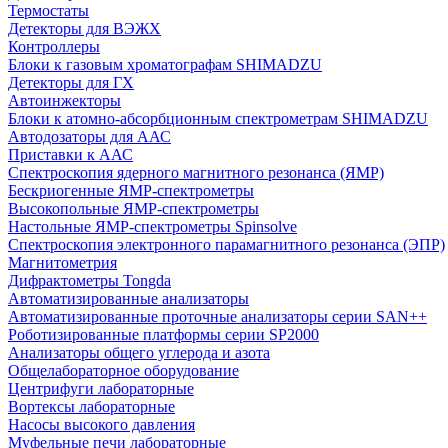
Термостаты
Детекторы для ВЭЖХ
Контроллеры
Блоки к газовым хроматографам SHIMADZU
Детекторы для ГХ
Автоинжекторы
Блоки к атомно-абсорбционным спектрометрам SHIMADZU
Автодозаторы для ААС
Приставки к ААС
Спектроскопия ядерного магнитного резонанса (ЯМР)
Бескриогенные ЯМР‑спектрометры
Высокопольные ЯМР‑спектрометры
Настольные ЯМР‑спектрометры Spinsolve
Спектроскопия электронного парамагнитного резонанса (ЭПР)
Магнитометрия
Дифрактометры Tongda
Автоматизированные анализаторы
Автоматизированные проточные анализаторы серии SAN++
Роботизированные платформы серии SP2000
Анализаторы общего углерода и азота
Общелабораторное оборудование
Центрифуги лабораторные
Вортексы лабораторные
Насосы высокого давления
Муфельные печи лабораторные